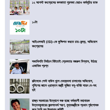
১২ আগস্ট কংগ্রেসের কলকাতা পুরসভা ঘেরাও কর্মসূচির ডাক
১০টা
আইএসআই (ISI)-কে কুক্ষিগত করতে চায় কেন্দ্র, অভিযোগ
কংগ্রেসের
সভাধিপতি নির্বাচন মিটতেই গ্রেফতার নজরুল বিশ্বাস, উঠছে
একাধিক প্রশ্ন
সল্টলেকে গেস্ট হাউস খুলে দেহব্যবসা চালানোর অভিযোগ,
পুলিশের জালে ও্রাক্তন মন্ত্রী সুজিত বসু-ঘনিষ্ঠ সায়ন দে-সহ
দুই
রাজ্য সরকারের উদ্যোগে শুরু হচ্ছে বর্ষব্যাপী মহানায়ক
উত্তমকুমারের জন্মশতবর্ষ স্মরণ, মুখ্যমন্ত্রীকে প্রধান পৃষ্ঠপোষক
করে তৈরি হল উদযাপন কমিটি