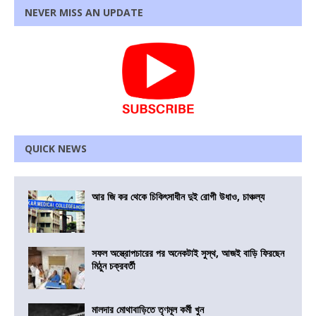
NEVER MISS AN UPDATE
QUICK NEWS
আর জি কর থেকে চিকিৎসাধীন দুই রোগী উধাও, চাঞ্চল্য
সফল অস্ত্রোপচারের পর অনেকটাই সুস্থ, আজই বাড়ি ফিরছেন
মিঠুন চক্রবর্তী
মালদার মোথাবাড়িতে তৃণমূল কর্মী খুন