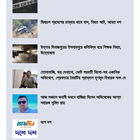
হিমাচল প্রদেশের চাম্বায় খাদে বাস, নিহত আট, আহত দশ
উত্তর দিনাজপুরের ইসলামপুরে গুলিবিদ্ধ হয়ে শিক্ষক নিহত,
উত্তেজনা
তোলাবাজি, ভয় দেখানো, ভোট পরবর্তী হিংসা-সহ একাধিক
অভিযোগ, গ্রেফতার নৈহাটির প্রাক্তন তৃণমূল বিধায়ক সনৎ দে
আজ সকালে ভবানী ভবনে হাজিরা দিলেন অভিষেকের আপ্ত
সহায়ক সুমিত রায়
দশে দশ