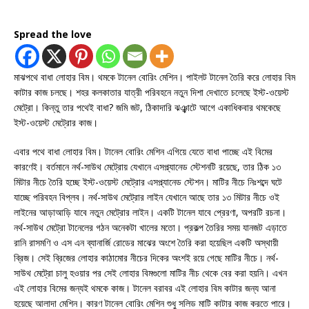
Spread the love
মাঝপথে বাধা লোহার বিম। থমকে টানেল বোরিং মেশিন। পাইলট টানেল তৈরি করে লোহার বিম
কাটার কাজ চলছে। শহর কলকাতার যাত্রী পরিবহনে নতুন দিশা দেখাতে চলেছে ইস্ট-ওয়েস্ট
মেট্রো। কিন্তু তার পথেই বাধা? জমি জট, ঠিকাদারি ঝঞ্ঝাটে আগে একাধিকবার থমকেছে
ইস্ট-ওয়েস্ট মেট্রোর কাজ।
এবার পথে বাধা লোহার বিম। টানেল বোরিং মেশিন এগিয়ে যেতে বাধা পাচ্ছে এই বিমের
কারণেই। বর্তমানে নর্থ-সাউথ মেট্রোয় যেখানে এসপ্ল্যানেড স্টেশনটি রয়েছে, তার ঠিক ১৩
মিটার নীচে তৈরি হচ্ছে ইস্ট-ওয়েস্ট মেট্রোর এসপ্ল্যানেড স্টেশন। মাটির নীচে নিঃশব্দে ঘটে
যাচ্ছে পরিবহন বিপ্লব। নর্থ-সাউথ মেট্রোর লাইন যেখানে আছে তার ১৩ মিটার নীচে ওই
লাইনের আড়াআড়ি যাবে নতুন মেট্রোর লাইন। একটি টানেল যাবে প্রেরণা, অপরটি রচনা।
নর্থ-সাউথ মেট্রো টানেলের গঠন অনেকটা খালের মতো। প্রকল্প তৈরির সময় যানজট এড়াতে
রানি রাসমণি ও এস এন ব্যানার্জি রোডের মাঝের অংশে তৈরি করা হয়েছিল একটি অস্থায়ী
ব্রিজ। সেই ব্রিজের লোহার কাঠামোর নীচের দিকের অংশই রয়ে গেছে মাটির নীচে। নর্থ-
সাউথ মেট্রো চালু হওয়ার পর সেই লোহার বিমগুলো মাটির নীচ থেকে বের করা হয়নি। এখন
এই লোহার বিমের জন্যই থমকে কাজ। টানেল বরাবর এই লোহার বিম কাটার জন্য আনা
হয়েছে আলাদা মেশিন। কারণ টানেল বোরিং মেশিন শুধু সলিড মাটি কাটার কাজ করতে পারে।