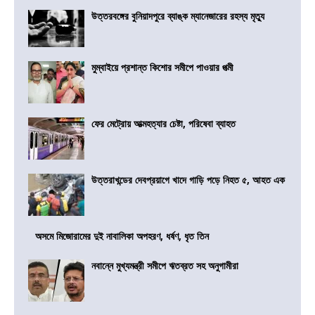
উত্তরবঙ্গের বুনিয়াদপুরে ব্যাঙ্ক ম্যানেজারের রহস্য মৃত্যু
মুম্বাইয়ে প্রশান্ত কিশোর সমীপে পাওয়ার পত্মী
ফের মেট্রোয় আত্মহত্যার চেষ্টা, পরিষেবা ব্যাহত
উত্তরাখন্ডের দেবপ্রয়াগে খাদে গাড়ি পড়ে নিহত ৫, আহত এক
অসমে মিজোরামের দুই নাবালিকা অপহরণ, ধর্ষণ, ধৃত তিন
নবান্নে মুখ্যমন্ত্রী সমীপে ঋতব্রত সহ অনুগামীরা