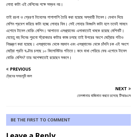
লোহা কাটা এই মেশিনের পক্ষে সম্ভব নয়।
তাই রচনা ও প্রেরণা টানেলের পাশাপাশি তৈরি করা হয়েছে অস্থায়ী টানেল। যেখান দিয়ে
মেশিন প্রবেশ করিয়ে কাটা হচ্ছে লোহার বিম। সেই লোহার বিমগুলি কাটা হলে তবেই সামনে
এগোবে টানেল বোরিং মেশিন। আপাতত এসপ্ল্যানেড এলাকাতেই থমকে রয়েছে মেশিনটি।
যেহেতু বহু দিনের পুরনো স্ট্রাকচার কাটার কাজ চলছে তাই উপরের অংশে মেট্রোর গতিও
নিয়ন্ত্রণ করা হয়েছে। এসপ্ল্যানেড থেকে ময়দান এবং এসপ্ল্যানেড থেকে চাঁদনি চক এই অংশে
মেট্রো প্রতি ঘণ্টায় চলছে ১০ কিলোমিটার গতিতে। কবে বাধা পেরিয়ে ফের এগোবে টানেল
বোরিং মেশিন? তার অপেক্ষাতেই রয়েছেন সকলে।
PREVIOUS
ট্রেনের সময়সূচী বদল
NEXT
তেলঙ্গানায় বাজিমাত করতে চলেছে টিআরএস
BE THE FIRST TO COMMENT
Leave a Reply