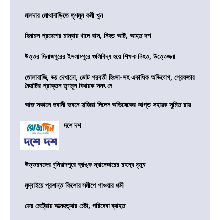
মালদার মোথাবাড়িতে তৃণমূল কর্মী খুন
হিমাচল প্রদেশের চাম্বায় খাদে বাস, নিহত আট, আহত দশ
উত্তর দিনাজপুরের ইসলামপুরে গুলিবিদ্ধ হয়ে শিক্ষক নিহত, উত্তেজনা
তোলাবাজি, ভয় দেখানো, ভোট পরবর্তী হিংসা-সহ একাধিক অভিযোগ, গ্রেফতার
নৈহাটির প্রাক্তন তৃণমূল বিধায়ক সনৎ দে
আজ সকালে ভবানী ভবনে হাজিরা দিলেন অভিষেকের আপ্ত সহায়ক সুমিত রায়
দশে দশ
উত্তরবঙ্গের বুনিয়াদপুরে ব্যাঙ্ক ম্যানেজারের রহস্য মৃত্যু
মুম্বাইয়ে প্রশান্ত কিশোর সমীপে পাওয়ার পত্মী
ফের মেট্রোয় আত্মহত্যার চেষ্টা, পরিষেবা ব্যাহত