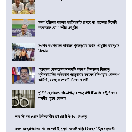
ডবল ইঞ্জিনের সরকার প্রতিশ্রুতি রাখছে না, রাজ্যের বিজেপি
সরকারকে তোপ অধীর চৌধুরীর
নওদার কংগ্রেসের কার্যালয় পুনরুদ্ধারে অধীর চৌধুরীর অবস্থান
বিক্ষোভ
প্রাক্তন ফেডারেশন সভাপতি স্বরূপ বিশ্বাসের বিরুদ্ধে
শ্লীলতাহানির অভিযোগ প্রত্যাহার করলেন টলিপাড়ার মেকআপ
আর্টিস্ট, ফেসবুক পোস্টে দিলেন সাফাই
পুলিশি হেফাজতে কাঁচড়াপাড়ার পদত্যাগী টিএমসি কাউন্সিলরের
স্বামীর মৃত্যু, চাঞ্চল্য
আর জি কর থেকে চিকিৎসাধীন দুই রোগী উধাও, চাঞ্চল্য
সফল অস্ত্রোপচারের পর অনেকটাই সুস্থ, আজই বাড়ি ফিরছেন মিঠুন চক্রবর্তী