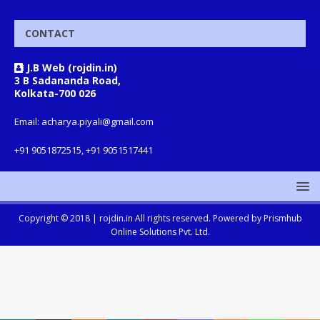
CONTACT
J.B Web (rojdin.in)
3 B Sadananda Road,
Kolkata-700 026
Email: acharya.piyali@gmail.com
+91 9051872515, +91 9051517441
Copyright © 2018 |
rojdin.in
All rights reserved. Powered by
Prismhub
Online Solutions Pvt. Ltd.