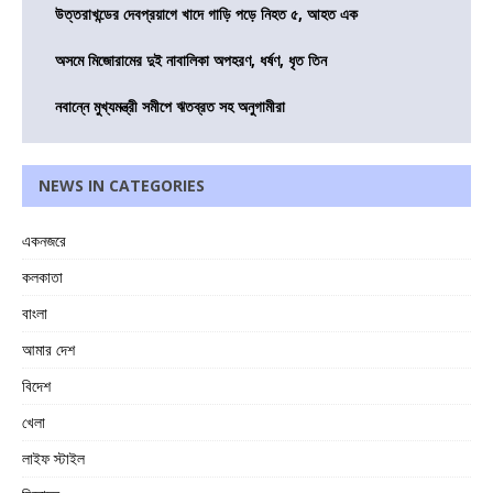
উত্তরাখন্ডের দেবপ্রয়াগে খাদে গাড়ি পড়ে নিহত ৫, আহত এক
অসমে মিজোরামের দুই নাবালিকা অপহরণ, ধর্ষণ, ধৃত তিন
নবান্নে মুখ্যমন্ত্রী সমীপে ঋতব্রত সহ অনুগামীরা
NEWS IN CATEGORIES
একনজরে
কলকাতা
বাংলা
আমার দেশ
বিদেশ
খেলা
লাইফ স্টাইল