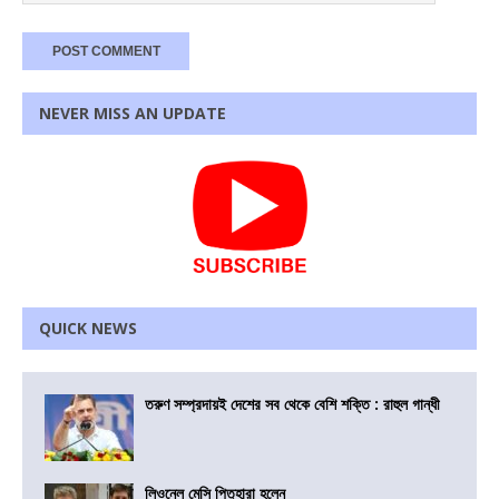
NEVER MISS AN UPDATE
QUICK NEWS
তরুণ সম্প্রদায়ই দেশের সব থেকে বেশি শক্তি : রাহুল গান্ধী
লিওনেল মেসি পিতৃহারা হলেন