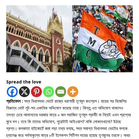
Spread the love
প্রতিবেদন :
সদ্য বিধানসভা ভোটে রাজ্যে ধরাশায়ী তৃণমূল কংগ্রেস। হারের পর বিজেপির
বিরুদ্ধে ভোট লুট-সহ একাধিক অভিযোগ করেছে তারা। কিন্তু এত অভিযোগ থাকলেও
তদন্ত চেয়ে আদালতের দরজায় মাত্র ৮ জন পরাজিত তৃণমূল প্রার্থী! যা নিয়েই এখন প্রশ্নের
মুখে দল। তবে কি তাদের অভিযোগ, পুরোটাই আইওয়াশ? নাকি লোকদেখানো? উঠছে
প্রশ্ন। কলকাতা হাইকোর্টে জমা পড়া তথ্য বলছে, সদ্য সমাপ্ত বিধানসভা ভোটের ফলকে
চ্যালেঞ্জ করে সর্বসাকুল্যে মাত্র ৮টি ইলেকশন পিটিশন দায়ের হয়েছে তৃণমূলের তরফে। অথচ