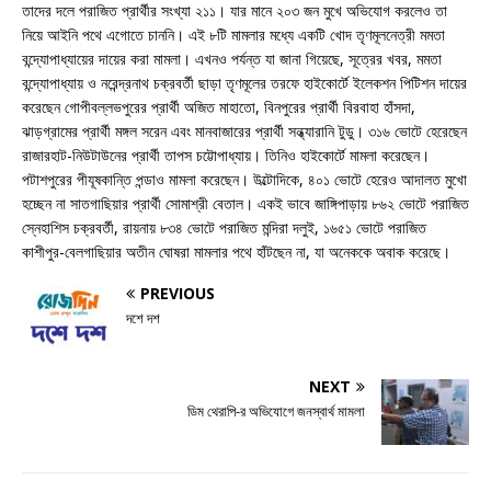
তাদের দলে পরাজিত প্রার্থীর সংখ্যা ২১১। যার মানে ২০৩ জন মুখে অভিযোগ করলেও তা
নিয়ে আইনি পথে এগোতে চাননি। এই ৮টি মামলার মধ্যে একটি খোদ তৃণমূলনেত্রী মমতা
বন্দ্যোপাধ্যায়ের দায়ের করা মামলা। এখনও পর্যন্ত যা জানা গিয়েছে, সূত্রের খবর, মমতা
বন্দ্যোপাধ্যায় ও নরেন্দ্রনাথ চক্রবর্তী ছাড়া তৃণমূলের তরফে হাইকোর্টে ইলেকশন পিটিশন দায়ের
করেছেন গোপীবল্লভপুরের প্রার্থী অজিত মাহাতো, বিনপুরের প্রার্থী বিরবাহা হাঁসদা,
ঝাড়গ্রামের প্রার্থী মঙ্গল সরেন এবং মানবাজারের প্রার্থী সন্ধ্যারানি টুডু। ৩১৬ ভোটে হেরেছেন
রাজারহাট-নিউটাউনের প্রার্থী তাপস চট্টোপাধ্যায়। তিনিও হাইকোর্টে মামলা করেছেন।
পটাশপুরের পীযূষকান্তি পন্ডাও মামলা করেছেন। উল্টোদিকে, ৪০১ ভোটে হেরেও আদালত মুখো
হচ্ছেন না সাতগাছিয়ার প্রার্থী সোমাশ্রী বেতাল। একই ভাবে জাঙ্গিপাড়ায় ৮৬২ ভোটে পরাজিত
স্নেহাশিস চক্রবর্তী, রায়নায় ৮৩৪ ভোটে পরাজিত মন্দিরা দলুই, ১৬৫১ ভোটে পরাজিত
কাশীপুর-বেলগাছিয়ার অতীন ঘোষরা মামলার পথে হাঁটছেন না, যা অনেককে অবাক করেছে।
PREVIOUS
দশে দশ
NEXT
ডিম থেরাপি-র অভিযোগে জনস্বার্থ মামলা