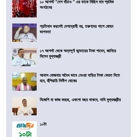
১০ আগস্ট “দেশ বাঁচাও ” এর ডাকে মিছিল বাম শ্রমিক
সংগঠনের
প্রতিবাদ করলেই দেশদ্রোহী নয়, তরুণদের পাশে মোহন
ভাগবত!
১৭ আগস্ট থেকে অন্নপূর্ণা ভান্ডারের টাকা পাবেন, জানিয়ে
দিলেন মুখ্যমন্ত্রী
আবাস যোজনায় অবৈধ ভাবে নেওয়া বাড়ির টাকা ফেরত দিতে
হবে, হুঁশিয়ারি দিলীপ ঘোষের
বিজেপি যা কাজ করছে, একশো বছর থাকবে, দাবি মুখ্যমন্ত্রীর
১০টা