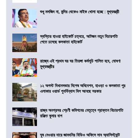
শুধু মসজিদ না, মন্দির থেকেও মাইক খোলা হচ্ছে : মুখ্যমন্ত্রী
স্বস্তির হাওয়া হাইকোর্ট চত্বরে, আটজন নতুন বিচারপতি
পেতে চলেছে কলকাতা হাইকোর্ট
রাজ্যে এই প্রথম ঘর ঘর তিরঙ্গা কর্মসূচি পালিত হবে, ঘোষণা
মুখ্যমন্ত্রীর
১২ অগস্ট বিধানসভার বিশেষ অধিবেশন, হাওড়া ও কলকাতা পুর
এলাকার ওয়ার্ড পুনর্বিন্যাস বিল আনছে সরকার
রাজ্য অনগ্রসর শ্রেণী কমিশনের নেতৃত্বে প্রাক্তন বিচারপতি
রঞ্জিত কুমার বাগ
ঘুষ নেওয়ার দায়ে জামবনির বিডিও অফিসে সাব অ্যাসিস্ট্যান্ট