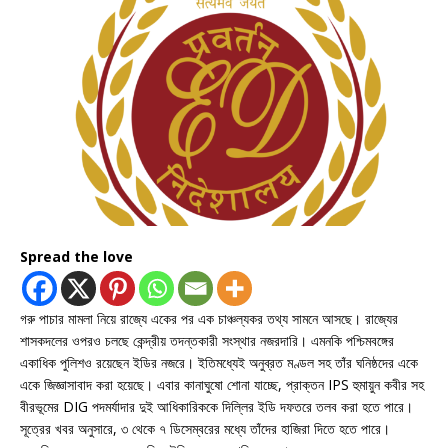
Spread the love
গরু পাচার মামলা নিয়ে রাজ্যে একের পর এক চাঞ্চল্যকর তথ্য সামনে আসছে। রাজ্যের
শাসকদলের ওপরও চলছে কেন্দ্রীয় তদন্তকারী সংস্থার নজরদারি। এমনকি পশ্চিমবঙ্গের
একাধিক পুলিশও রয়েছেন ইডির নজরে। ইতিমধ্যেই অনুব্রত মণ্ডল সহ তাঁর ঘনিষ্ঠদের একে
একে জিজ্ঞাসাবাদ করা হয়েছে। এবার কানাঘুষো শোনা যাচ্ছে, প্রাক্তন IPS হুমায়ুন কবীর সহ
বীরভূমের DIG পদমর্যাদার দুই আধিকারিককে দিল্লির ইডি দফতরে তলব করা হতে পারে।
সূত্রের খবর অনুসারে, ৩ থেকে ৭ ডিসেম্বরের মধ্যে তাঁদের হাজিরা দিতে হতে পারে।