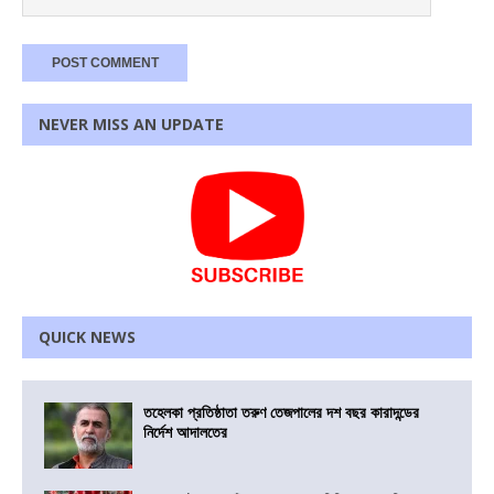
NEVER MISS AN UPDATE
QUICK NEWS
তহেলকা প্রতিষ্ঠাতা তরুণ তেজপালের দশ বছর কারাদন্ডের
নির্দেশ আদালতের