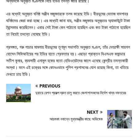
অন্যদিকে অনুব্রত মণ্ডলকে নিয়ে ইডির তদন্ত জারি রয়েছে।
এর মধ্যেই অনুব্রত ঘনিষ্ঠ সঞ্জীব মজুমদারকে তলব করেছে ইডি। বীরভূমের বেতাজ বাদশাহর
ঘনিষ্ঠদের জেরা করা হচ্ছে। এর মধ্যেই জানা যায়, সঞ্জীব মজুমদার অনুব্রতর অ্যাকাউন্টে টাকা
ট্রান্সফার করেছিলেন। এবার সেই টাকা কেন পাঠানো হয়েছিল এবং কত টাকা পাঠানো হয়েছিল
তা নিয়েই তদন্তে নেমেছে ইডি।
প্রসঙ্গত, গরু পাচার মামলায় বীরভূমের তৃণমূল সভাপতি অনুব্রত মণ্ডল, তাঁর দেহরক্ষী সায়গল
হোসেন সিবিআইয়ের পর ইডির হাতে গ্রেফতার হয়। এছাড়া প্রাক্তন বিএসএফ কমান্ডার
সতীশ কুমার, ব্যবসায়ী এনামুল হকের মতো হেভিওয়েটদের জালে এনেছে কেন্দ্রীয় তদন্তকারী
সংস্থা। ফলে এই চক্রের সঙ্গে কোনওভাবে পুলিশ প্রশাসনের যোগ রয়েছে কিনা, তা খতিয়ে
দেখতে চায় ইডি।
PREVIOUS
দুয়ারে রেশন প্রকল্প দ্রুত চালু করতে জেলাশাসকদের নির্দেশ খাদ্য দফতরের
NEXT
আচমকা নবান্নে মুখ্যমন্ত্রীর কাছে অভিষেক