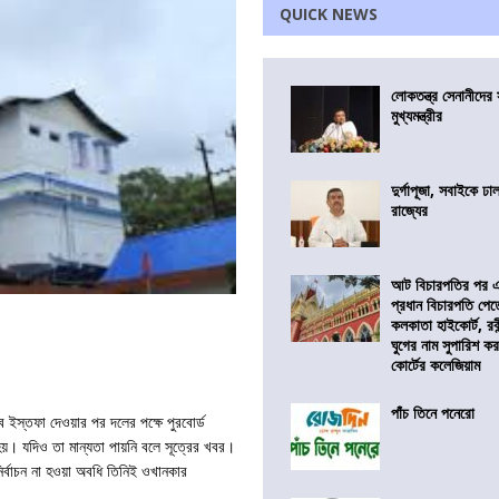
QUICK NEWS
লোকতন্ত্র সেনানীদের স
মুখ্যমন্ত্রীর
দুর্গাপূজা, সবাইকে ঢ
রাজ্যের
আট বিচারপতির পর এব
প্রধান বিচারপতি পে
কলকাতা হাইকোর্ট, রবীন
ঘুগের নাম সুপারিশ কর
কোর্টের কলেজিয়াম
পাঁচ তিনে পনেরো
ইস্তফা দেওয়ার পর দলের পক্ষে পুরবোর্ড
 হয়। যদিও তা মান্যতা পায়নি বলে সূত্রের খবর।
র্বাচন না হওয়া অবধি তিনিই ওখানকার