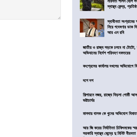
নীরবতা পালন হোল স
স্বাস্থ্য কেন্দ্র, প্রতিষ্
স্বাধীনতা সংগ্রামের
নিয়ে গবেষণার ডাক দ
আর এন রবি
জাতীয় ও রাজ্য সড়কে চলবে না টোটো, 
অভিযানের নির্দেশ পরিবহণ দফতরের
কংগ্রেসের কার্যালয় দখলের অভিযোগে ব
দশে দশ
শিল্পায়নে নজর, রাজ্যে বিড়লা গোষ্ঠী আ
ভট্টাচার্যর
মালদায় বালক কে খুনের অভিযোগ বিমাতা
আর জি করের নির্যাতিতা চিকিৎসকের স্ম
সরকারি স্বাস্থ্য কেন্দ্রে দু মিনিট নীরবত