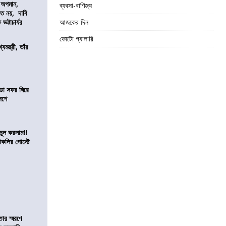
কে অপমান,
ব্যবসা-বাণিজ্য
িত নয়, দাবি
ভট্টাচার্যর
আজকের দিন
ফোটো গ্যালারি
যমন্ত্রী, তাঁর
ডা সফর ঘিরে
েশে
ভুল করলাম!!
কলির পোস্টে
তার স্মরণে