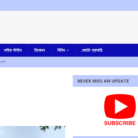
লাইফ স্টাইল
বিনোদন
বিবিধ
ফোটো গ্যালারি
দেশ
র
আমার বাংলা
NEVER MISS AN UPDATE
আমার বাংলা
তি পেতে চলেছে কলকাতা হাইকোর্ট, রবীন্দ্র বিঠ্ঠলরাও ঘুগের নাম সুপারিশ করল সুপ্রিম কোর্টের কলেজিয়াম
পি জড়িত নয়, দাবি করে ঘটনার নিন্দা শমীক ভট্টাচার্যর
আমার বাংলা
রধোর, উত্তেজনা ডোমজুর এলাকায়..
বাংলা