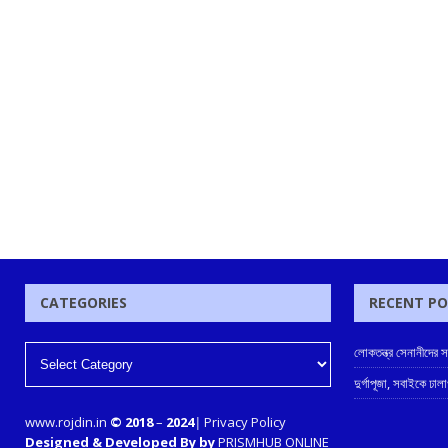
CATEGORIES
RECENT P
লোকতন্ত্র সেনানীদের সম্ম
দুর্গাপূজা, সবাইকে ঢা
www.rojdin.in
© 2018
–
2024
|
Privacy Policy
Designed & Developed By by
PRISMHUB ONLINE