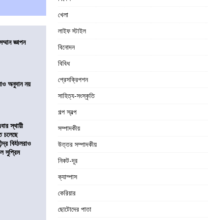
খেলা
লাইফ স্টাইল
ম্মান জ্ঞাপন
বিনোদন
বিবিধ
প্রেসক্রিপশন
ালাও অনুদান নয়
সাহিত্য-সংস্কৃতি
গল্প স্বল্প
ার স্থায়ী
সম্পাদকীয়
তে চলেছে
্দ্র বিঠ্ঠলরাও
উত্তর সম্পাদকীয়
ল সুপ্রিম
নিকট-দূর
ক্যাম্পাস
কেরিয়ার
ছোটোদের পাতা