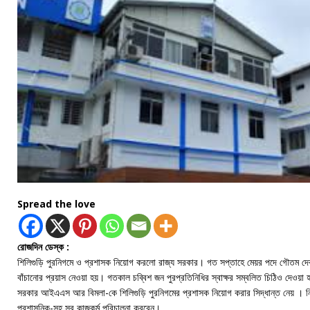
Spread the love
রোজদিন ডেস্ক :
শিলিগুড়ি পুরনিগমে ও প্রশাসক নিয়োগ করলো রাজ্য সরকার। গত সপ্তাহে মেয়র পদে গৌতম দেব 
বাঁচানোর প্রয়াস নেওয়া হয়। গতকাল চব্বিশ জন পুরপ্রতিনিধির স্বাক্ষর সম্বলিত চিঠিও দেওয়া
সরকার আইএএস আর বিমলা-কে শিলিগুড়ি পুরনিগমের প্রশাসক নিয়োগ করার সিদ্ধান্ত নেয় । নি
প্রশাসনিক-সহ সব কাজকর্ম পরিচালনা করবেন।