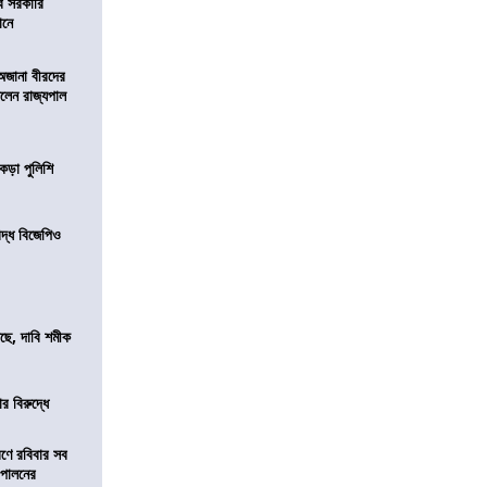
ব সরকারি
ঠানে
 অজানা বীরদের
িলেন রাজ্যপাল
কড়া পুলিশি
িদ্ধ বিজেপিও
সছে, দাবি শমীক
র বিরুদ্ধে
রণে রবিবার সব
া পালনের