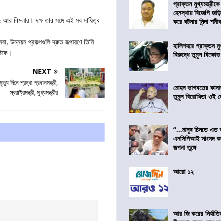
প্রাক্তন মুখ্যমন্ত্রী
হেনস্থায় বিজেপি জড়
ে আর বিমলার। দক্ষ তার সঙ্গে এই সব দায়িত্ব
করে ঘটনার নিন্দা শমীক 
, উন্নয়ন প্রকল্পগুলি দ্রুত রূপায়ণে তিনি
হালিশহরে প্রাক্তন মুখ্
দিকে।
বিরুদ্ধে তুমুল বিক্ষোভ
NEXT
ৃত্যু দিনে শ্রদ্ধা প্রধানমন্ত্রী,
মোহন ভাগবতের কানা
স্বরাষ্ট্রমন্ত্রী, মুখ্যমন্ত্রীর
তুমুল বিরোধিতা ওই দ
“…মানুষ চিনতে এত 
এনসিপিআই সাংসদ কা
জল্পনা তুঙ্গে
আরো ১২
আর জি করের নির্যাতি