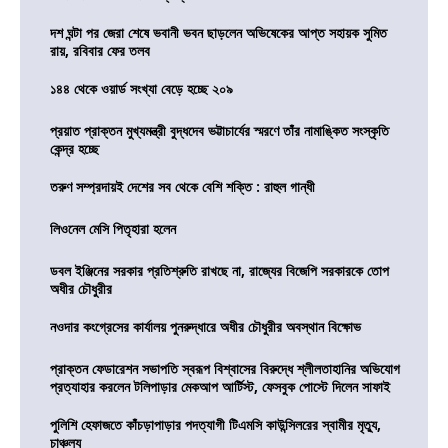
দশ ঘন্টা পর জেরা শেষে ভবানী ভবন ছাড়লেন অভিষেকের আপ্ত সহায়ক সুমিত
রায়, রবিবার ফের তলব
১৪৪ থেকে ওয়ার্ড সংখ্যা বেড়ে হচ্ছে ২০৯
প্রয়াত প্রাক্তন মুখ্যমন্ত্রী বুদ্ধদেব ভট্টাচার্যের স্মরণে তাঁর নামাঙ্কিত সংস্কৃতি
কেন্দ্র হচ্ছে
তরুণ সম্প্রদায়ই দেশের সব থেকে বেশি শক্তি : রাহুল গান্ধী
লিওনেল মেসি পিতৃহারা হলেন
ডবল ইঞ্জিনের সরকার প্রতিশ্রুতি রাখছে না, রাজ্যের বিজেপি সরকারকে তোপ
অধীর চৌধুরীর
নওদার কংগ্রেসের কার্যালয় পুনরুদ্ধারে অধীর চৌধুরীর অবস্থান বিক্ষোভ
প্রাক্তন ফেডারেশন সভাপতি স্বরূপ বিশ্বাসের বিরুদ্ধে শ্লীলতাহানির অভিযোগ
প্রত্যাহার করলেন টলিপাড়ার মেকআপ আর্টিস্ট, ফেসবুক পোস্টে দিলেন সাফাই
পুলিশি হেফাজতে কাঁচড়াপাড়ার পদত্যাগী টিএমসি কাউন্সিলরের স্বামীর মৃত্যু,
চাঞ্চল্য