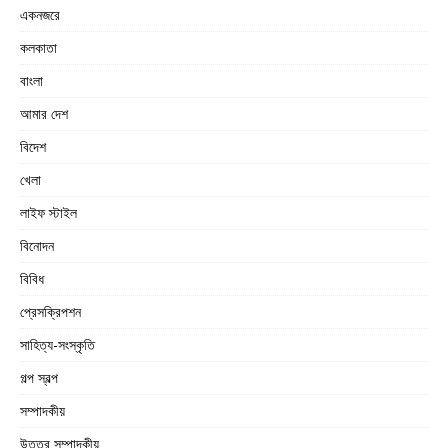
একনজরে
কলকাতা
বাংলা
আমার দেশ
বিদেশ
খেলা
লাইফ স্টাইল
বিনোদন
বিবিধ
প্রেসক্রিপশন
সাহিত্য-সংস্কৃতি
গল্প স্বল্প
সম্পাদকীয়
উত্তর সম্পাদকীয়