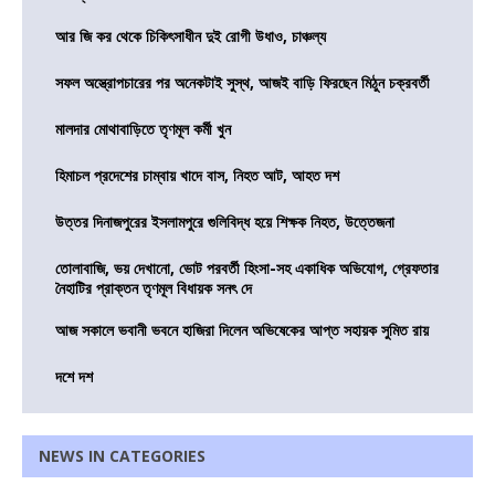
আর জি কর থেকে চিকিৎসাধীন দুই রোগী উধাও, চাঞ্চল্য
সফল অস্ত্রোপচারের পর অনেকটাই সুস্থ, আজই বাড়ি ফিরছেন মিঠুন চক্রবর্তী
মালদার মোথাবাড়িতে তৃণমূল কর্মী খুন
হিমাচল প্রদেশের চাম্বায় খাদে বাস, নিহত আট, আহত দশ
উত্তর দিনাজপুরের ইসলামপুরে গুলিবিদ্ধ হয়ে শিক্ষক নিহত, উত্তেজনা
তোলাবাজি, ভয় দেখানো, ভোট পরবর্তী হিংসা-সহ একাধিক অভিযোগ, গ্রেফতার
নৈহাটির প্রাক্তন তৃণমূল বিধায়ক সনৎ দে
আজ সকালে ভবানী ভবনে হাজিরা দিলেন অভিষেকের আপ্ত সহায়ক সুমিত রায়
দশে দশ
NEWS IN CATEGORIES