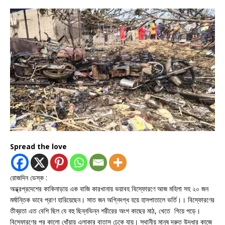
Spread the love
রোজদিন ডেস্ক :
অন্ধ্রপ্রদেশের কাকিনাড়ায় এক বাজি কারখানায় ভয়াবহ বিস্ফোরণে আজ মহিলা সহ ২০ জন
মর্মান্তিক ভাবে প্রাণ হারিয়েছেন। সাত জন অগ্নিদগ্ধ হয়ে হাসপাতালে ভর্তি।। বিস্ফোরণের
তীব্রতা এত বেশি ছিল যে বহু ছিন্নভিন্ন শরীরের অংশ কাছের মাঠ, খেতে গিয়ে পড়ে।
বিস্ফোরণের পর কালো ধোঁয়ায় এলাকার বাতাস ঢেকে যায়। স্থানীয় মানুষ দ্রুত উদ্ধার কাজে