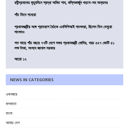
রবীন্দ্রনাথের মৃত্যুদিনে শ্রদ্ধা অমিত শাহ, মল্লিকার্জুন খড়গে-সহ অন্যদের
পাঁচ তিনে পনেরো
প্রধানমন্ত্রীর সঙ্গে প্রাতরাশ বৈঠকে এনসিপিআই সাংসদরা, ছিলেন তিন বেসুরো
সাংসদও
গত সাড়ে পাঁচ বছরে ৭৭টি দেশে সফর প্রধানমন্ত্রী মোদির, খরচ ৫৫৭ কোটি ৫১
লক্ষ টাকা, সংসদে জানাল সরকার
আরো ১২
NEWS IN CATEGORIES
একনজরে
কলকাতা
বাংলা
আমার দেশ