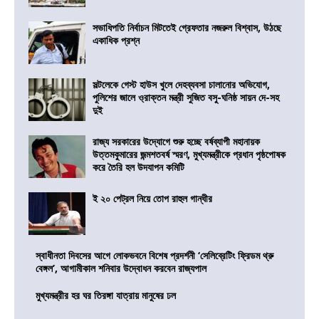
সভাধিপতি নির্বাচন মিটতেই গ্রেফতার নজরুল বিশ্বাস, উঠছে
একাধিক প্রশ্ন
সল্টলেকে গেস্ট হাউস খুলে দেহব্যবসা চালানোর অভিযোগ,
পুলিশের জালে ও্রাক্তন মন্ত্রী সুজিত বসু-ঘনিষ্ঠ সায়ন দে-সহ
দুই
রাজ্য সরকারের উদ্যোগে শুরু হচ্ছে বর্ষব্যাপী মহানায়ক
উত্তমকুমারের জন্মশতবর্ষ স্মরণ, মুখ্যমন্ত্রীকে প্রধান পৃষ্ঠপোষক
করে তৈরি হল উদযাপন কমিটি
ই ২০ পেট্রল নিয়ে তোপ রাহুল গান্ধীর
স্বাধীনতা দিবসের আগে লোকভবনে বিশেষ প্রদর্শনী ‘সেলিব্রেটিং ফ্রিডম থ্রু
বেঙ্গল’, আগামীকাল শনিবার উদ্বোধন করবেন রাজ্যপাল
মুখ্যমন্ত্রীর হর ঘর তিরঙ্গা যাত্রায় মানুষের ঢল