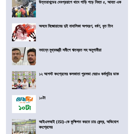
উত্তরাখন্ডের দেবপ্রয়াগে খাদে গাড়ি পড়ে নিহত ৫, আহত এক
অসমে মিজোরামের দুই নাবালিকা অপহরণ, ধর্ষণ, ধৃত তিন
নবান্নে মুখ্যমন্ত্রী সমীপে ঋতব্রত সহ অনুগামীরা
১২ আগস্ট কংগ্রেসের কলকাতা পুরসভা ঘেরাও কর্মসূচির ডাক
১০টা
আইএসআই (ISI)-কে কুক্ষিগত করতে চায় কেন্দ্র, অভিযোগ
কংগ্রেসের