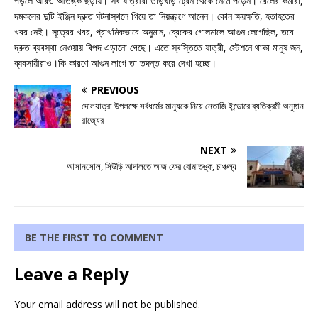
পড়লে আরও আতঙ্ক ছড়ায়। সব যাত্রীরা তড়িঘড়ি ট্রেন থেকে নেমে পড়েন। রেলের কর্মীরা,
দমকলের দুটি ইঞ্জিন দ্রুত ঘটনাস্থলে গিয়ে তা নিয়ন্ত্রণে আনেন। কোন ক্ষয়ক্ষতি, হতাহতের
খবর নেই। সূত্রের খবর, প্রাথমিকভাবে অনুমান, ব্রেকের গোলমালে আগুন লেগেছিল, তবে
দ্রুত ব্যবস্থা নেওয়ায় বিপদ এড়ানো গেছে। এতে স্বস্তিতে যাত্রী, স্টেশনে থাকা মানুষ জন,
ব্যবসায়ীরাও।কি কারণে আগুন লাগে তা তদন্ত করে দেখা হচ্ছে।
PREVIOUS
দোলযাত্রা উপলক্ষে সর্বধর্মের মানুষকে নিয়ে নেতাজি ইন্ডোরে ব্যতিক্রমী অনুষ্ঠান
রাজ্যের
NEXT
আসানসোল, সিউড়ি আদালতে আজ ফের বোমাতঙ্ক, চাঞ্চল্য
BE THE FIRST TO COMMENT
Leave a Reply
Your email address will not be published.