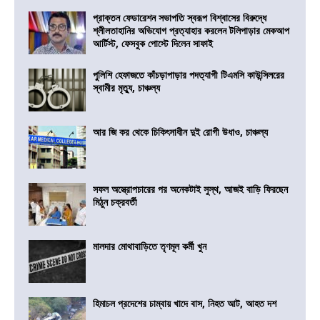
প্রাক্তন ফেডারেশন সভাপতি স্বরূপ বিশ্বাসের বিরুদ্ধে
শ্লীলতাহানির অভিযোগ প্রত্যাহার করলেন টলিপাড়ার মেকআপ
আর্টিস্ট, ফেসবুক পোস্টে দিলেন সাফাই
পুলিশি হেফাজতে কাঁচড়াপাড়ার পদত্যাগী টিএমসি কাউন্সিলরের
স্বামীর মৃত্যু, চাঞ্চল্য
আর জি কর থেকে চিকিৎসাধীন দুই রোগী উধাও, চাঞ্চল্য
সফল অস্ত্রোপচারের পর অনেকটাই সুস্থ, আজই বাড়ি ফিরছেন
মিঠুন চক্রবর্তী
মালদার মোথাবাড়িতে তৃণমূল কর্মী খুন
হিমাচল প্রদেশের চাম্বায় খাদে বাস, নিহত আট, আহত দশ