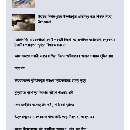
উত্তর দিনাজপুরের ইসলামপুরে গুলিবিদ্ধ হয়ে শিক্ষক নিহত,
উত্তেজনা
তোলাবাজি, ভয় দেখানো, ভোট পরবর্তী হিংসা-সহ একাধিক অভিযোগ, গ্রেফতার
নৈহাটির প্রাক্তন তৃণমূল বিধায়ক সনৎ দে
আজ সকালে ভবানী ভবনে হাজিরা দিলেন অভিষেকের আপ্ত সহায়ক সুমিত রায়
দশে দশ
উত্তরবঙ্গের বুনিয়াদপুরে ব্যাঙ্ক ম্যানেজারের রহস্য মৃত্যু
মুম্বাইয়ে প্রশান্ত কিশোর সমীপে পাওয়ার পত্মী
ফের মেট্রোয় আত্মহত্যার চেষ্টা, পরিষেবা ব্যাহত
উত্তরাখন্ডের দেবপ্রয়াগে খাদে গাড়ি পড়ে নিহত ৫, আহত এক
অসমে মিজোরামের দুই নাবালিকা অপহরণ, ধর্ষণ, ধৃত তিন