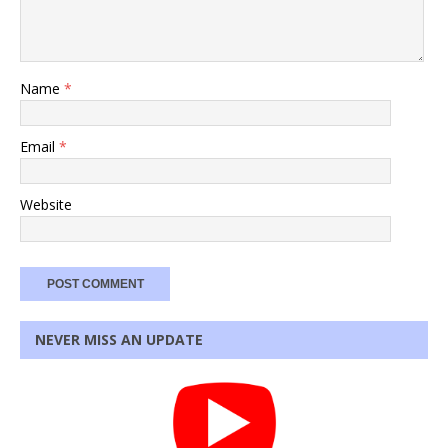
Name
*
Email
*
Website
NEVER MISS AN UPDATE