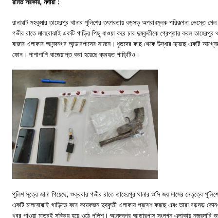
রমিত সরকার, নদীয়া :
রানাঘাট মহকুমার তাহেরপুর থানার পুলিশের তৎপরতায় বড়সড় অপরাধমূলক পরিকল্পনা ভেস্তে গেল
গভীর রাতে মালবোঝাই একটি গাড়ির পিছু ধাওয়া করে চার দুষ্কৃতীকে গ্রেপ্তার করল তাহেরপুর 
বাজার এলাকার আনন্দনগর আন্ডারপাসের সামনে। ধৃতদের কাছ থেকে উদ্ধার হয়েছে একটি আগ্নেয়াস
ফোন। পাশাপাশি বাজেয়াপ্ত করা হয়েছে ব্যবহৃত গাড়িটিও।
পুলিশ সূত্রে জানা গিয়েছে, শুক্রবার গভীর রাতে তাহেরপুর থানার ওসি জয় দাসের নেতৃত্বে পুল
একটি মালবোঝাই গাড়িতে করে কয়েকজন দুষ্কৃতী এলাকায় প্রবেশ করছে এবং তারা বড়সড় কোন
খবর পাওয়া মাত্রই সক্রিয় হয়ে ওঠে পুলিশ। আনন্দনগর আন্ডারপাস সংলগ্ন এলাকায় নজরদারি শু