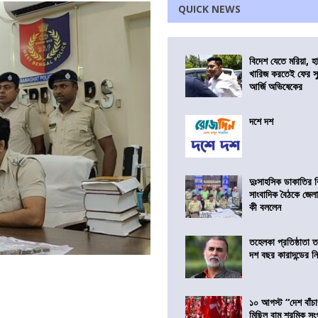
QUICK NEWS
বিদেশ যেতে মরিয়া, 
খারিজ করতেই ফের সুপ
আর্জি অভিষেকের
দশে দশ
দুঃসাহসিক ডাকাতির ক
সাংবাদিক বৈঠকে জেলা
কী বললেন
তহেলকা প্রতিষ্ঠাতা 
দশ বছর কারাদন্ডের ন
১০ আগস্ট “দেশ বাঁচ
মিছিল বাম শ্রমিক স