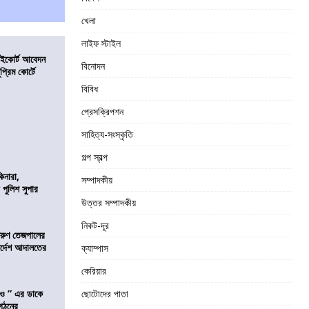
খেলা
লাইফ স্টাইল
হাইকোর্ট আবেদন
বিনোদন
্রিম কোর্টে
বিবিধ
প্রেসক্রিপশন
সাহিত্য-সংস্কৃতি
গল্প স্বল্প
িনারা,
সম্পাদকীয়
 পুলিশ সুপার
উত্তর সম্পাদকীয়
নিকট-দূর
তরুণ তেজপালের
ির্দেশ আদালতের
ক্যাম্পাস
কেরিয়ার
াও ” এর ডাকে
ছোটোদের পাতা
ংগঠনের