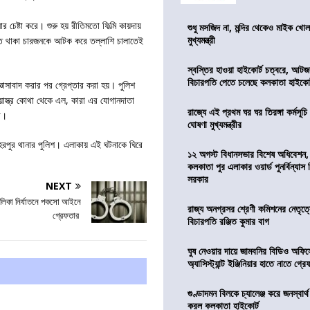
েষ্টা করে। শুরু হয় রীতিমতো ফিল্মি কায়দায়
শুধু মসজিদ না, মন্দির থেকেও মাইক খোলা
মুখ্যমন্ত্রী
়িতে থাকা চারজনকে আটক করে তল্লাশি চালাতেই
স্বস্তির হাওয়া হাইকোর্ট চত্বরে, আটজ
বিচারপতি পেতে চলেছে কলকাতা হাইকোর
িজ্ঞাসাবাদ করার পর গ্রেপ্তার করা হয়। পুলিশ
়াস্ত্র কোথা থেকে এল, কারা এর যোগানদাতা
রাজ্যে এই প্রথম ঘর ঘর তিরঙ্গা কর্মসূচ
রা।
ঘোষণা মুখ্যমন্ত্রীর
েরপুর থানার পুলিশ। এলাকায় এই ঘটনাকে ঘিরে
১২ অগস্ট বিধানসভার বিশেষ অধিবেশন,
কলকাতা পুর এলাকার ওয়ার্ড পুনর্বিন্যা
সরকার
NEXT
র নাবালিকা নির্যাতনে পকসো আইনে
রাজ্য অনগ্রসর শ্রেণী কমিশনের নেতৃত্ব
গ্রেফতার
বিচারপতি রঞ্জিত কুমার বাগ
ঘুষ নেওয়ার দায়ে জামবনির বিডিও অফিস
অ্যাসিস্ট্যান্ট ইঞ্জিনিয়ার হাতে নাতে গ্র
গুণ্ডাদমন বিলকে চ্যালেঞ্জ করে জনস্বার্
করল কলকাতা হাইকোর্ট