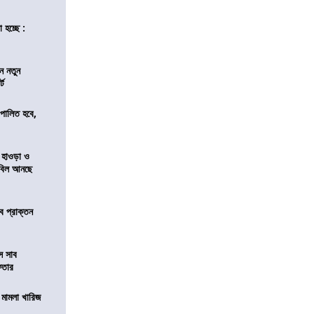
 হচ্ছে :
ন নতুন
্ট
ি পালিত হবে,
 হাওড়া ও
স বিল আনছে
ে প্রাক্তন
ে সাব
েফতার
থ মামলা খারিজ