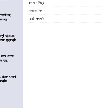
ব্যবসা-বাণিজ্য
আজকের দিন
দ্রোহী নয়,
ফোটো গ্যালারি
 ভাগবত!
র্ণা ভান্ডারের
েন মুখ্যমন্ত্রী
ভাবে নেওয়া
তে হবে,
র
, রাজ্যে একশো
ন্ত্রীর