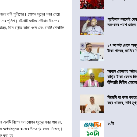
 বলে দাবি পুলিশের। গোপন সূত্রে খবর পেয়ে
প্রতিবাদ করলেই দেশ
থানার পুলিশ। ঘটনাটি ঘটেছে নদীয়ার বীরনগর
তরুণদের পাশে মোহন
্ত্র, তিন রাউন্ড তাজা গুলি এবং চারটি মোবাইল
১৭ আগস্ট থেকে অন্নপূ
টাকা পাবেন, জানিয়ে দিল
আবাস যোজনায় অবৈধ 
বাড়ির টাকা ফেরত দি
হুঁশিয়ারি দিলীপ ঘোষে
বিজেপি যা কাজ করছে
বছর থাকবে, দাবি মুখ্যম
িশের একটি বিশেষ দল গোপন সূত্রে খবর পায় যে,
১০টা
ও অপরাধমূলক কাজের উদ্দেশ্যে রওনা দিয়েছে।
রু করা হয়।