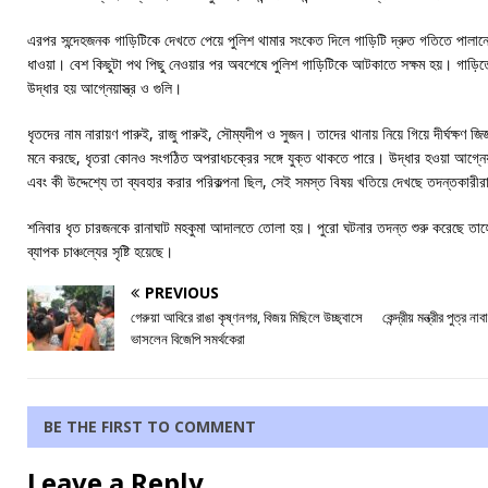
এরপর সন্দেহজনক গাড়িটিকে দেখতে পেয়ে পুলিশ থামার সংকেত দিলে গাড়িটি দ্রুত গতিতে পালানোর চ
ধাওয়া। বেশ কিছুটা পথ পিছু নেওয়ার পর অবশেষে পুলিশ গাড়িটিকে আটকাতে সক্ষম হয়। গাড
উদ্ধার হয় আগ্নেয়াস্ত্র ও গুলি।
ধৃতদের নাম নারায়ণ পারুই, রাজু পারুই, সৌম্যদীপ ও সুজন। তাদের থানায় নিয়ে গিয়ে দীর্ঘক্ষণ জ
মনে করছে, ধৃতরা কোনও সংগঠিত অপরাধচক্রের সঙ্গে যুক্ত থাকতে পারে। উদ্ধার হওয়া আগ্নেয
এবং কী উদ্দেশ্যে তা ব্যবহার করার পরিকল্পনা ছিল, সেই সমস্ত বিষয় খতিয়ে দেখছে তদন্তকারী
শনিবার ধৃত চারজনকে রানাঘাট মহকুমা আদালতে তোলা হয়। পুরো ঘটনার তদন্ত শুরু করেছে তাহ
ব্যাপক চাঞ্চল্যের সৃষ্টি হয়েছে।
PREVIOUS
গেরুয়া আবিরে রাঙা কৃষ্ণনগর, বিজয় মিছিলে উচ্ছ্বাসে
কেন্দ্রীয় মন্ত্রীর পুত্
ভাসলেন বিজেপি সমর্থকেরা
BE THE FIRST TO COMMENT
Leave a Reply