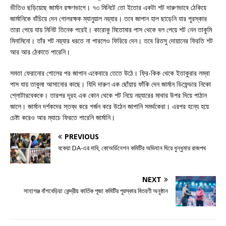
ভীতিও ছড়িয়েছে জার্মান রক্ষণভাগে। ৭৩ মিনিটে তো ইতোর একটা শট দারুণভাবে ঠেকিয়ে
জার্মানিকে বাঁচিয়ে দেন গোলরক্ষক ম্যানুয়াল নয়্যার। তবে জাপান হাল ছাড়েনি যার পুরস্কার
তারা পেয়ে যায় মিনিট তিনেক পরেই। কারোকু মিতোমার পাস থেকে বল পেয়ে শট নেন তাকুমি
মিনামিনো। তাঁর শট নয়্যার ধরতে না পারলেও ফিরিয়ে দেন। তবে রিতসু দোয়ানের ফিরতি শট
আর আর ঠেকাতে পারেনি।
সমতা ফেরানোর গোলের পর জাপান একেবারে তেতে উঠে। ফ্রি-কিক থেকে ইতাকুরার লম্বা
পাস যায় তাকুমা আসানোর কাছে। যিদি দারুণ এক ছোঁয়ায় ফাঁকি দেন জার্মান ডিফেন্ডার নিকো
শ্লোটারবেককে। তারপর দূরহ এক কোন থেকে শট নিয়ে নয়্যারের মাথার উপর দিয়ে পাঠান
জালে। জার্মান দর্শকদের স্তব্ধ করে গর্জন করে উঠেন জাপানি সমর্থকেরা। এরপর হন্যে হয়ে
চেষ্টা করেও আর ম্যাচে ফিরতে পারেনি জার্মানি।
PREVIOUS
বকেয়া DA-এর দাবি, কোঅর্ডিনেশন কমিটির অভিযান ঘিরে ধুন্ধুমার রাজপথ
NEXT
সাহাগঞ্জ বাঁশবেড়িয়া কেন্দ্রীয় কার্তিক পূজা কমিটির পুরস্কার বিতরণী অনুষ্ঠান