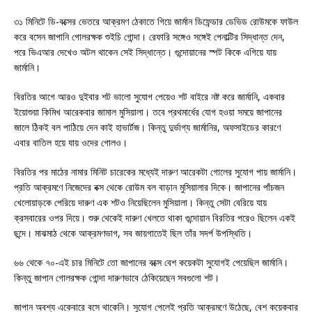
৩১ মিনিটে ডি-বক্সের ভেতরে আক্রমণ ঠেকাতে গিয়ে জার্মান ডিফেন্ডার ডেভিড রোউমকে ফাউল
করে বসেন জাপানি গোলরক্ষক শুইচি গোন্দা। রেফারি সঙ্গেও সঙ্গেই পেনাল্টির সিদ্ধান্ত দেন,
পরে ভিএআর দেখেও অটল থাকেন সেই সিদ্ধান্তে। গুন্দোয়ানের স্পট কিকে এগিয়ে যায়
জার্মানি।
বিরতির আগে আরও দুইবার শট ভালো সুযোগ পেয়েও শট বাইরে নষ্ট করে জার্মানি, একবার
ইয়োশুয়া কিমিখ আরেকবার জামাল মুসিয়ালা। তবে প্রথমার্ধের যোগ হওয়া সময়ে জাপানের
জালে ঠিকই বল পাঠিয়ে দেন কাই হাভার্টজ। কিন্তু দুর্ভাগ্য জার্মানির, অফসাইডের কারণে
এবার বাতিল হয়ে যায় ওদের গোলও।
বিরতির পর মাঠের নামার মিনিট চারেকের মধ্যেই দারুণ আরেকটা গোলের সুযোগ পায় জার্মানি।
প্রতি আক্রমণে নিজেদের বক্স থেকে রোউম বল বাড়ান মুসিয়ালার দিকে। জাপানের পাঁচজন
খেলোয়াড়কে পেরিয়ে দারুণ এক শটও নিয়েছিলেন মুসিয়ালা। কিন্তু সেটা বেরিয়ে যায়
ক্রসবারের ওপর দিয়ে। শুরু থেকেই দারুণ খেলতে থাকা গুন্দোয়ান বিরতির পরেও ছিলেন একই
ছন্দে। মাঝমাঠ থেকে আক্রমণভাগ, সব জায়গাতেই ছিল তাঁর সদর্প উপস্থিতি।
৬৬ থেকে ৭০-এই চার মিনিটে তো জাপানের বক্সে বেশ কয়েকটা সুযোগই পেয়েছিল জার্মানি।
কিন্তু জাপান গোলরক্ষক গোন্দা দারুণভাবে ঠেকিয়েছেন সবগুলো শট।
জাপান অবশ্য একেবারে বসে থাকেনি। সুযোগ পেলেই প্রতি আক্রমণে উঠেছে, বেশ কয়েকবার