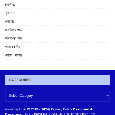
নিকট-দূর
ক্যাম্পাস
কেরিয়ার
ছোটোদের পাতা
ব্যবসা-বাণিজ্য
আজকের দিন
ফোটো গ্যালারি
CATEGORIES
www.rojdin.in
© 2018
–
2024
|
Privacy Policy
Designed &
Developed By by
PRISMHUB ONLINE SOLUTIONS PVT. LTD.