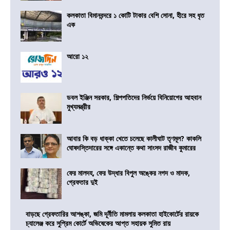
কলকাতা বিমানবন্দরে ১ কোটি টাকার বেশি সোনা, হীরে সহ ধৃত
এক
আরো ১২
ডবল ইঞ্জিন সরকার, শিল্পপতিদের নির্ভয়ে বিনিয়োগের আহবান
মুখ্যমন্ত্রীর
আবার কি বড় ধাক্কা খেতে চলেছে কালীঘাট তৃণমূল? কাকলি
ঘোষদস্তিদারের সঙ্গে একান্তে কথা সাংসদ রাজীব কুমারের
ফের মালদহ, ফের উদ্ধার বিপুল অঙ্কের নগদ ও মাদক,
গ্রেফতার দুই
বাড়ছে গ্রেফতারির আশঙ্কা, জমি দূর্নীতি মামলায় কলকাতা হাইকোর্টের রায়কে
চ্যালেঞ্জ করে সুপ্রিম কোর্টে অভিষেকের আপ্ত সহায়ক সুমিত রায়