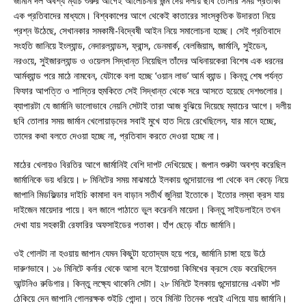
জার্মান দল অবশ্য ম্যাচ শুরুর আগেই আলোচনার জন্ম দেয় দলীয় ছবি তোলার সময় প্রতীকী
এক প্রতিবাদের মাধ্যমে। বিশ্বকাপের আগে থেকেই কাতারের সাংস্কৃতিক উদারতা নিয়ে
প্রশ্ন উঠেছে, সেখানকার সমকামী-বিদ্বেষী আইন নিয়ে সমালোচনা হচ্ছে। সেই প্রতিবাদে
সংহতি জানিয়ে ইংল্যান্ড, নেদারল্যান্ডস, ফ্রান্স, ডেনমার্ক, বেলজিয়াম, জার্মানি, সুইডেন,
নরওয়ে, সুইজারল্যান্ড ও ওয়েলস সিদ্ধান্ত নিয়েছিল তাঁদের অধিনায়কেরা বিশেষ এক ধরনের
আর্মব্যান্ড পরে মাঠে নামবেন, যেটাকে বলা হচ্ছে ‘ওয়ান লাভ’ আর্ম ব্যান্ড। কিন্তু শেষ পর্যন্ত
ফিফার আপত্তি ও শাস্তির হুমকিতে সেই সিদ্ধান্ত থেকে সরে আসতে হয়েছে দেশগুলোর।
ব্যাপারটা যে জার্মানি ভালোভাবে নেয়নি সেটাই তারা আজ বুঝিয়ে দিয়েছে ম্যাচের আগে। দলীয়
ছবি তোলার সময় জার্মান খেলোয়াড়দের সবাই মুখে হাত দিয়ে রেখেছিলেন, যার মানে হচ্ছে,
তাদের কথা বলতে দেওয়া হচ্ছে না, প্রতিবাদ করতে দেওয়া হচ্ছে না।
মাঠের খেলায়ও বিরতির আগে জার্মানিই বেশি দাপট দেখিয়েছে। জপান শুরুটা অবশ্য করেছিল
জার্মানিকে ভয় ধরিয়ে। ৮ মিনিটের সময় মাঝমাঠে ইলকায় গুন্দোয়ানের পা থেকে বল কেড়ে নিয়ে
জাপানি মিডফিল্ডার দাইচি কামাদা বল বাড়ান সতীর্থ জুনিয়া ইতোকে। ইতোর লম্বা ক্রস যায়
দাইজেন মায়েদার পায়ে। বল জালে পাঠাতে ভুল করেননি মায়েদা। কিন্তু সাইডলাইনে তখন
দেখা যায় সহকারী রেফারির অফসাইডের পতাকা। হাঁপ ছেড়ে বাঁচে জার্মানি।
ওই গোলটা না হওয়ায় জাপান যেমন কিছুটা হতোদ্যম হয়ে পরে, জার্মানি চাঙ্গা হয়ে উঠে
দারুণভাবে। ১৬ মিনিটে কর্নার থেকে আসা বলে ইয়োশুয়া কিমিখের ক্রসে হেড করেছিলেন
আন্টনিও রুডিগার। কিন্তু লক্ষ্যে থাকেনি সেটা। ২৮ মিনিটে ইলকায় গুন্দোয়ানের একটা শট
ঠেকিয়ে দেন জাপানি গোলরক্ষক শুইচি গোন্দা। তবে মিনিট তিনেক পরেই এগিয়ে যায় জার্মানি।