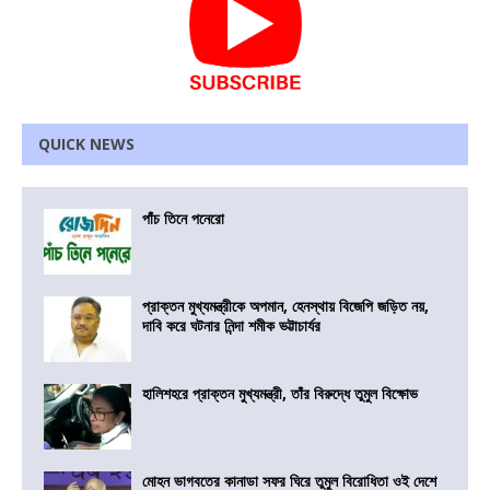
QUICK NEWS
পাঁচ তিনে পনেরো
প্রাক্তন মুখ্যমন্ত্রীকে অপমান, হেনস্থায় বিজেপি জড়িত নয়,
দাবি করে ঘটনার নিন্দা শমীক ভট্টাচার্যর
হালিশহরে প্রাক্তন মুখ্যমন্ত্রী, তাঁর বিরুদ্ধে তুমুল বিক্ষোভ
মোহন ভাগবতের কানাডা সফর ঘিরে তুমুল বিরোধিতা ওই দেশে