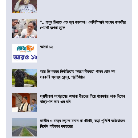
“…মানুষ চিনতে এত ভুল করলাম!! এনসিপিআই সাংসদ কাকলির
পোস্টে জল্পনা তুঙ্গে
আরো ১২
আর জি করের নির্যাতিতার স্মরণে নীরবতা পালন হোল সব
সরকারি স্বাস্থ্য কেন্দ্র, প্রতিষ্ঠানে
স্বাধীনতা সংগ্রামের অজানা বীরদের নিয়ে গবেষণার ডাক দিলেন
রাজ্যপাল আর এন রবি
জাতীয় ও রাজ্য সড়কে চলবে না টোটো, কড়া পুলিশি অভিযানের
নির্দেশ পরিবহণ দফতরের