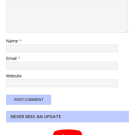
Name
*
Email
*
Website
NEVER MISS AN UPDATE