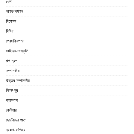
খেলা
লাইফ স্টাইল
বিনোদন
বিবিধ
প্রেসক্রিপশন
সাহিত্য-সংস্কৃতি
গল্প স্বল্প
সম্পাদকীয়
উত্তর সম্পাদকীয়
নিকট-দূর
ক্যাম্পাস
কেরিয়ার
ছোটোদের পাতা
ব্যবসা-বাণিজ্য