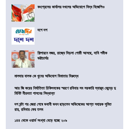
কংগ্রেসের কার্যালয় দখলের অভিযোগে বিদ্ধ বিজেপিও
দশে দশ
শিল্পায়নে নজর, রাজ্যে বিড়লা গোষ্ঠী আসছে, দাবি শমীক
ভট্টাচার্যর
মালদায় বালক কে খুনের অভিযোগ বিমাতার বিরুদ্ধে
আর জি করের নির্যাতিতা চিকিৎসকের স্মরণে রবিবার সব সরকারি স্বাস্থ্য কেন্দ্রে দু
মিনিট নীরবতা পালনের সিদ্ধান্ত
দশ ঘন্টা পর জেরা শেষে ভবানী ভবন ছাড়লেন অভিষেকের আপ্ত সহায়ক সুমিত
রায়, রবিবার ফের তলব
১৪৪ থেকে ওয়ার্ড সংখ্যা বেড়ে হচ্ছে ২০৯