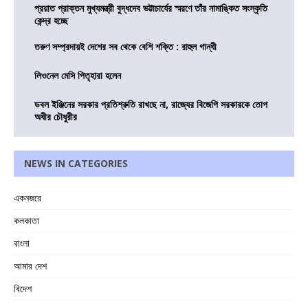
প্রয়াত প্রাক্তন মুখ্যমন্ত্রী বুদ্ধদেব ভট্টাচার্যের স্মরণে তাঁর নামাঙ্কিত সংস্কৃতি
কেন্দ্র হচ্ছে
তরুণ সম্প্রদায়ই দেশের সব থেকে বেশি শক্তি : রাহুল গান্ধী
লিওনেল মেসি পিতৃহারা হলেন
ডবল ইঞ্জিনের সরকার প্রতিশ্রুতি রাখছে না, রাজ্যের বিজেপি সরকারকে তোপ
অধীর চৌধুরীর
NEWS IN CATEGORIES
একনজরে
কলকাতা
বাংলা
আমার দেশ
বিদেশ