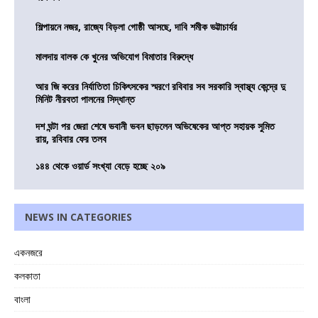
শিল্পায়নে নজর, রাজ্যে বিড়লা গোষ্ঠী আসছে, দাবি শমীক ভট্টাচার্যর
মালদায় বালক কে খুনের অভিযোগ বিমাতার বিরুদ্ধে
আর জি করের নির্যাতিতা চিকিৎসকের স্মরণে রবিবার সব সরকারি স্বাস্থ্য কেন্দ্রে দু
মিনিট নীরবতা পালনের সিদ্ধান্ত
দশ ঘন্টা পর জেরা শেষে ভবানী ভবন ছাড়লেন অভিষেকের আপ্ত সহায়ক সুমিত
রায়, রবিবার ফের তলব
১৪৪ থেকে ওয়ার্ড সংখ্যা বেড়ে হচ্ছে ২০৯
NEWS IN CATEGORIES
একনজরে
কলকাতা
বাংলা