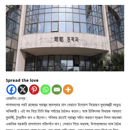
Spread the love
রোজদিন ডেস্ক :
পালাবদলের পরই রাজ্যের স্বাস্থ্য ব্যবস্থার হাল ফেরাতে উদ্যোগ নিয়েছেন মুখ্যমন্ত্রী শুভেন্দু
অধিকারী। এই সব নিয়ে তিনি উচ্চ পর্যায়ের বৈঠকও করেন। সঙ্গে চিকিৎসক বিধায়ক শরদ্বত
মুখার্জি, ইন্দ্রনীল খান ও ছিলেন। শনিবার রাতেই স্বাস্থ্য সচিব নারায়ণ স্বরূপ নিগম আচমকা
একাধিক সরকারি হাসপাতাল পরিদর্শনে যান। সেখানে গিয়ে অধ্যক্ষ, উপাধ্যক্ষদের সঙ্গে বৈঠক