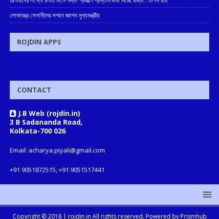
শিল্পায়নের লক্ষ্যে চলতি মাসে ভব্যা প্রকল্পে প্রস্তাব জমা দিচ্ছে রাজ্য : তাপস রায়
লোকতন্ত্র সেনানীদের সম্মান জ্ঞাপন মুখ্যমন্ত্রীর
ROJDIN APPS
CONTACT
J.B Web (rojdin.in)
3 B Sadananda Road,
Kolkata-700 026
Email: acharya.piyali@gmail.com
+91 9051872515, +91 9051517441
Copyright © 2018 |
rojdin.in
All rights reserved. Powered by
Prismhub