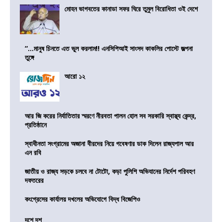
মোহন ভাগবতের কানাডা সফর ঘিরে তুমুল বিরোধিতা ওই দেশে
“…মানুষ চিনতে এত ভুল করলাম!! এনসিপিআই সাংসদ কাকলির পোস্টে জল্পনা
তুঙ্গে
আরো ১২
আর জি করের নির্যাতিতার স্মরণে নীরবতা পালন হোল সব সরকারি স্বাস্থ্য কেন্দ্র,
প্রতিষ্ঠানে
স্বাধীনতা সংগ্রামের অজানা বীরদের নিয়ে গবেষণার ডাক দিলেন রাজ্যপাল আর
এন রবি
জাতীয় ও রাজ্য সড়কে চলবে না টোটো, কড়া পুলিশি অভিযানের নির্দেশ পরিবহণ
দফতরের
কংগ্রেসের কার্যালয় দখলের অভিযোগে বিদ্ধ বিজেপিও
দশে দশ