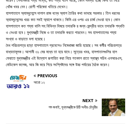
করেন। সেখানকার শয্যা সংখ্যা, কত শয্যা খালি আছে, কোন সমস্যা হচ্ছে কিনা তা নিয়ে
খোঁজ খবর নেন। রোগী পরিষেবা খতিয়ে দেখেন।
হাসপাতালে অ্যামবুলেন্সে দালাল রাজ বন্ধে অ্যাপ তৈরির কথা ভাবছে সরকার। তিন ধরনের
অ্যামবুলেন্সের খরচ কত সবই অ্যাপে থাকবে। কিমি এর ওপর এর চার্জ নেওয়া হবে। কোন
হাসপাতালে কত শয্যা খালি সহ বিভিন্ন বিষয়ে তদারকি র জন্য কেন্দ্রীয় ভাবে তদারকি পদ্ধতি
ও নেওয়া হবে। মুখ্যমন্ত্রী নিজে ও তা তদারকি করতে পারবেন। সব হাসপাতালের শয্যা
সংখ্যা ও বাড়াতে বলা হয়েছে।
বৈধ পরিচয়পত্র ছাড়া হাসপাতালে প্রবেশেও নিষেধাজ্ঞা জারি হয়েছে। সব কর্মীর পরিচয়পত্র
বাধ্যতামূলক। আগামী ৩১ মের মধ্যে তা হয়ে যাবে। সূত্রের খবর, হাসপাতালগুলির হাল
ফেরাতে মুখ্যমন্ত্রীর এই উদ্যোগ রূপায়িত করা নিয়ে গতকাল রাতে স্বাস্থ্য সচিব এনআরএস,
মেডিকেল কলেজ, আর জি করে গিয়ে সংশ্লিষ্টদের সঙ্গে উচ্চ পর্যায়ের বৈঠক করেন।
PREVIOUS
আরো ১২
NEXT
পশু জবাই, মুখ্যমন্ত্রীকে চিঠি অধীর চৌধুরীর