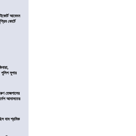
হাইকোর্ট আবেদন
্রিম কোর্টে
িনারা,
 পুলিশ সুপার
তরুণ তেজপালের
ির্দেশ আদালতের
িল বাম শ্রমিক