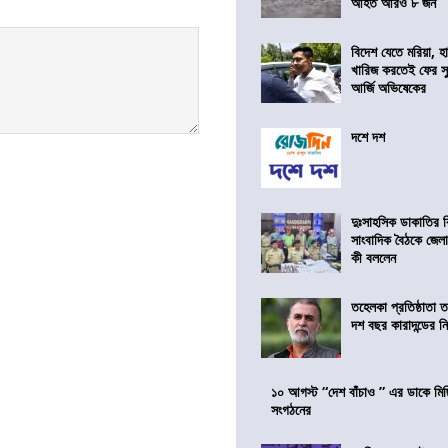
আহত আরও ৮ জন
বিদেশ যেতে মরিয়া, 
খারিজ করতেই ফের সুপ
আর্জি অভিষেকের
দশে দশ
দুঃসাহসিক ডাকাতির ক
সাংবাদিক বৈঠকে জেলা
কী বললেন
তহেলকা প্রতিষ্ঠাতা 
দশ বছর কারাদন্ডের ন
১০ আগস্ট “দেশ বাঁচাও ” এর ডাকে মিছ
সংগঠনের