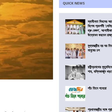
QUICK NEWS
স্বাধীনতা দিবসের 
বিশেষ প্রদর্শনী ‘সেলি
থ্রু বেঙ্গল’, আগামীক
উদ্বোধন করবেন রাজ্
মুখ্যমন্ত্রীর হর ঘর তির
মানুষের ঢল
রবীন্দ্রনাথের মৃত্যুদি
শাহ, মল্লিকার্জুন খড
পাঁচ তিনে পনেরো
প্রধানমন্ত্রীর সঙ্গে প