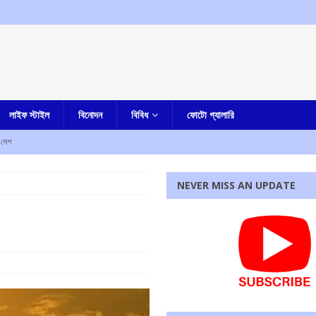
লাইফ স্টাইল
বিনোদন
বিবিধ
ফোটো গ্যালারি
দেশ
শনী ‘সেলিব্রেটিং ফ্রিডম থ্রু বেঙ্গল’, আগামীকাল শনিবার উদ্বোধন করবেন রাজ্যপাল
কলকাতা
NEVER MISS AN UPDATE
কলকাতা
ল্লিকার্জুন খড়গে-সহ অন্যদের
আমার দেশ
পিআই সাংসদরা, ছিলেন তিন বেসুরো সাংসদও
আমার দেশ
রধোর, উত্তেজনা ডোমজুর এলাকায়..
বাংলা