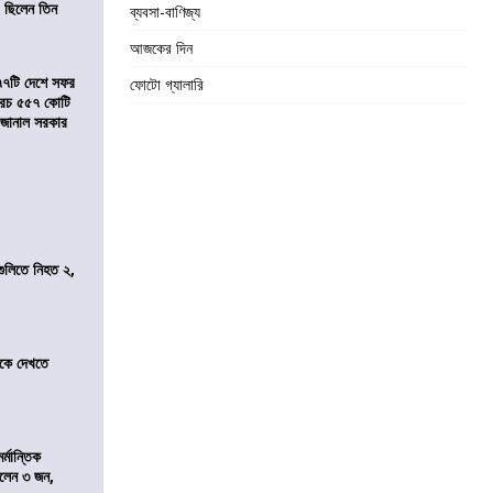
 ছিলেন তিন
ব্যবসা-বাণিজ্য
আজকের দিন
৭৭টি দেশে সফর
ফোটো গ্যালারি
, খরচ ৫৫৭ কোটি
ে জানাল সরকার
 গুলিতে নিহত ২,
তীকে দেখতে
্মান্তিক
রালেন ৩ জন,