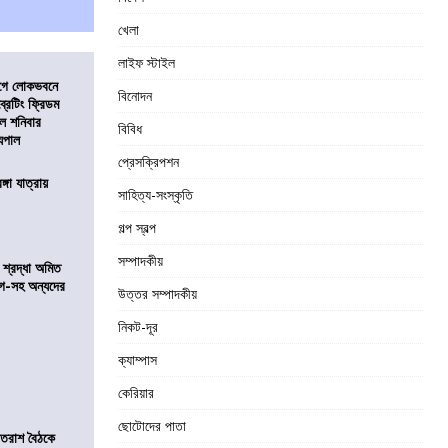
খেলা
লাইফ স্টাইল
আগে লোকভবনে
বিনোদন
ব্রেটিং ফ্রিডম
াল শনিবার
বিবিধ
যপাল
প্রেসক্রিপশন
ঙ্গা যাত্রায়
সাহিত্য-সংস্কৃতি
গল্প স্বল্প
সম্পাদকীয়
নে শ্রদ্ধা অমিত
়গে-সহ অন্যদের
উত্তর সম্পাদকীয়
নিকট-দূর
ক্যাম্পাস
কেরিয়ার
ছোটোদের পাতা
্রাতরাশ বৈঠকে