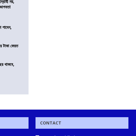
দ্রোহী নয়,
 ভাগবত!
কা পাবেন,
র টাকা ফেরত
ছর থাকবে,
CONTACT