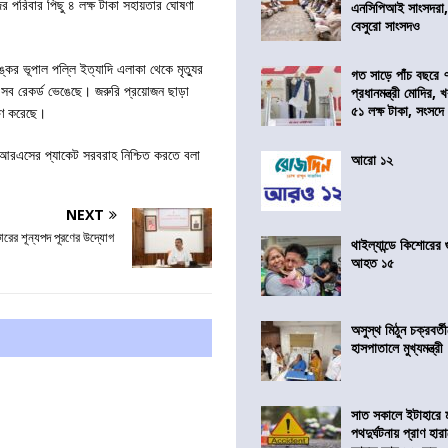
দের পরিবার পিছু ৪ লক্ষ টাকা সহায়তার ঘোষণা
এনসিপিআই সাংসদরা,
বেসুরো সাংসদও
কর ভূপাল পল্লি ইত্যাদি এলাকা থেকে মৃত্যুর
গত সাড়ে পাঁচ বছরে 
সব রেকর্ড ভেঙেছে। জরুরি প্রয়োজন ছাড়া
প্রধানমন্ত্রী মোদির
৫১ লক্ষ টাকা, সংসদ
ারণ করেছে।
ল, ওআরএসের প্যাকেট সরবরাহ নিশ্চিত করতে বলা
আরো ১২
NEXT
ারের শূন্যপদ পূরণের উদ্যোগ
থাইল্যান্ডে কিশোরের
আহত ১৫
অসুস্থ মিঠুন চক্রবর্
হাসপাতালে মুখ্যমন্ত্রী
সাত সকালে ইটাহারে মর
পথদুর্ঘটনায় প্রাণ হা