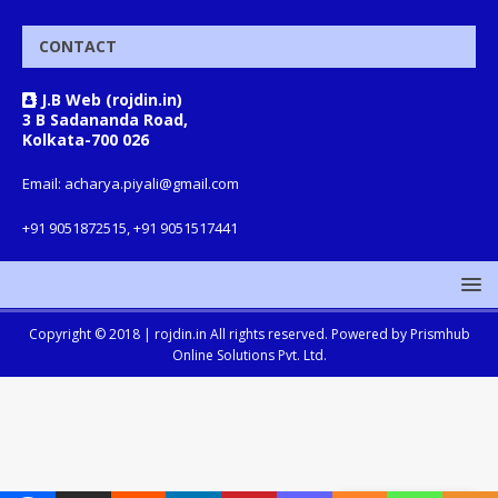
CONTACT
J.B Web (rojdin.in)
3 B Sadananda Road,
Kolkata-700 026
Email: acharya.piyali@gmail.com
+91 9051872515, +91 9051517441
Copyright © 2018 |
rojdin.in
All rights reserved. Powered by
Prismhub
Online Solutions Pvt. Ltd.