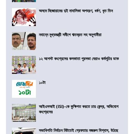
অসমে মিজোরামের দুই নাবালিকা অপহরণ, ধর্ষণ, ধৃত তিন
নবান্নে মুখ্যমন্ত্রী সমীপে ঋতব্রত সহ অনুগামীরা
১২ আগস্ট কংগ্রেসের কলকাতা পুরসভা ঘেরাও কর্মসূচির ডাক
১০টা
আইএসআই (ISI)-কে কুক্ষিগত করতে চায় কেন্দ্র, অভিযোগ
কংগ্রেসের
সভাধিপতি নির্বাচন মিটতেই গ্রেফতার নজরুল বিশ্বাস, উঠছে