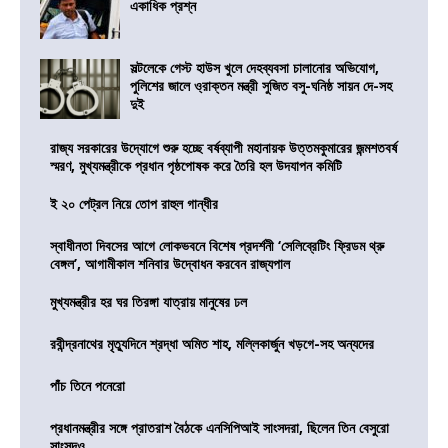
একাধিক প্রশ্ন
সল্টলেকে গেস্ট হাউস খুলে দেহব্যবসা চালানোর অভিযোগ,
পুলিশের জালে ও্রাক্তন মন্ত্রী সুজিত বসু-ঘনিষ্ঠ সায়ন দে-সহ
দুই
রাজ্য সরকারের উদ্যোগে শুরু হচ্ছে বর্ষব্যাপী মহানায়ক উত্তমকুমারের জন্মশতবর্ষ
স্মরণ, মুখ্যমন্ত্রীকে প্রধান পৃষ্ঠপোষক করে তৈরি হল উদযাপন কমিটি
ই ২০ পেট্রল নিয়ে তোপ রাহুল গান্ধীর
স্বাধীনতা দিবসের আগে লোকভবনে বিশেষ প্রদর্শনী ‘সেলিব্রেটিং ফ্রিডম থ্রু
বেঙ্গল’, আগামীকাল শনিবার উদ্বোধন করবেন রাজ্যপাল
মুখ্যমন্ত্রীর হর ঘর তিরঙ্গা যাত্রায় মানুষের ঢল
রবীন্দ্রনাথের মৃত্যুদিনে শ্রদ্ধা অমিত শাহ, মল্লিকার্জুন খড়গে-সহ অন্যদের
পাঁচ তিনে পনেরো
প্রধানমন্ত্রীর সঙ্গে প্রাতরাশ বৈঠকে এনসিপিআই সাংসদরা, ছিলেন তিন বেসুরো
সাংসদও