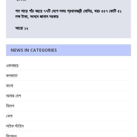
গত সাড়ে পাঁচ বছরে ৭৭টি দেশে সফর প্রধানমন্ত্রী মোদির, খরচ ৫৫৭ কোটি ৫১
লক্ষ টাকা, সংসদে জানাল সরকার
আরো ১২
NEWS IN CATEGORIES
একনজরে
কলকাতা
বাংলা
আমার দেশ
বিদেশ
খেলা
লাইফ স্টাইল
বিনোদন