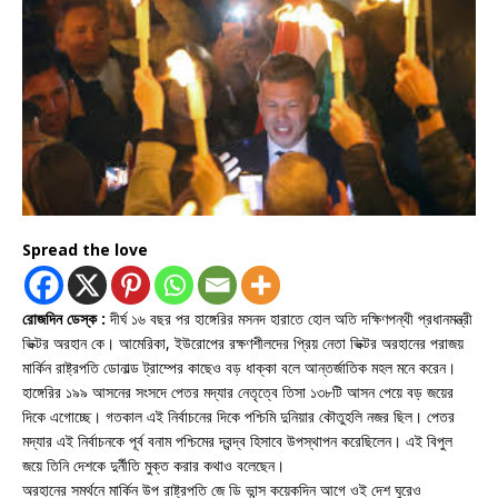
Spread the love
রোজদিন ডেস্ক :
দীর্ঘ ১৬ বছর পর হাঙ্গেরির মসনদ হারাতে হোল অতি দক্ষিণপন্থী প্রধানমন্ত্রী
ভিক্টর অরহান কে। আমেরিকা, ইউরোপের রক্ষণশীলদের প্রিয় নেতা ভিক্টর অরহানের পরাজয়
মার্কিন রাষ্ট্রপতি ডোনাল্ড ট্রাম্পের কাছেও বড় ধাক্কা বলে আন্তর্জাতিক মহল মনে করেন।
হাঙ্গেরির ১৯৯ আসনের সংসদে পেতর মদ্যার নেতৃত্বে তিসা ১৩৮টি আসন পেয়ে বড় জয়ের
দিকে এগোচ্ছে। গতকাল এই নির্বাচনের দিকে পশ্চিমি দুনিয়ার কৌতুহলি নজর ছিল। পেতর
মদ্যার এই নির্বাচনকে পূর্ব বনাম পশ্চিমের দ্বন্দ্ব হিসাবে উপস্থাপন করেছিলেন। এই বিপুল
জয়ে তিনি দেশকে দুর্নীতি মুক্ত করার কথাও বলেছেন।
অরহানের সমর্থনে মার্কিন উপ রাষ্ট্রপতি জে ডি ভান্স কয়েকদিন আগে ওই দেশ ঘুরেও