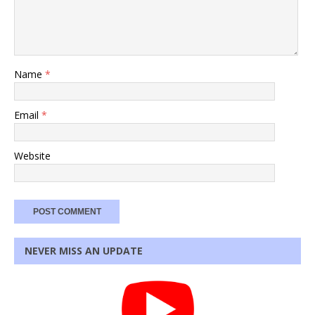
Name
*
Email
*
Website
NEVER MISS AN UPDATE