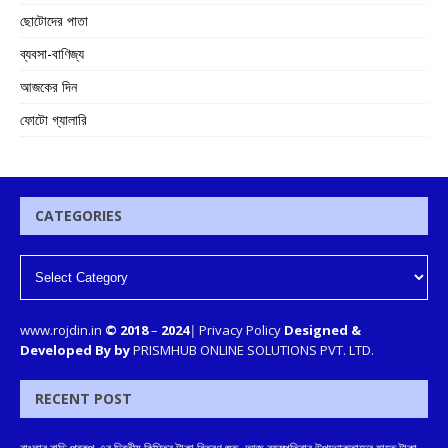
ছোটোদের পাতা
ব্যবসা-বাণিজ্য
আজকের দিন
ফোটো গ্যালারি
CATEGORIES
www.rojdin.in
© 2018
–
2024
|
Privacy Policy
Designed &
Developed By by
PRISMHUB ONLINE SOLUTIONS PVT. LTD.
RECENT POST
বাংলার বাড়ি প্রকল্প-এর দ্বিতীয় কিস্তির টাকা বিতরণ শুরু, আজ বৃহস্পতিবার উপভোক্তাদের হাতে টাকা