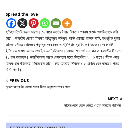
Spread the love
ইতিহাস তৈরি করল ভারত। ৩১ রানে অস্ট্রেলিয়ার বিরুদ্ধে প্রথম টেস্টে অ্যাডিলেডে জয়ী
তারা। ভারতীয় বোলার স্পিনার রবিচন্দ্রন অশ্বিন, ফাস্ট বোলার মহম্মদ সামি, যশপ্রীত বুমরা
তাঁদের দুর্দান্ত বোলিংয়ে পর্যুদস্ত করে দেন অস্ট্রেলিয়ার ব্যাটিংকে। ৩২৩ রানের বিরাট
ইনিংসকে ধাওয়া করতে হয়েছিল অস্ট্রেলিয়াকে। তাদের শন মার্স ৬০ রান ও ক্যাপ্টেন টিম পেন
৪১ রান করেছেন। অ্যাডিলেজে ভারত শেষবারের মতো জিতেছিন ২০০৩ সালে। স্টিভ ওয়ার
টিমকে চার উইকেটে হারিয়েছিল তারা। চার টেস্টের সিরিজে ১-০ এগিয়ে ঘেল ভারত। পরের
টেস্ট পার্থে।
PREVIOUS
মুকেশ আম্বানির মেয়ের প্রাক বিবাহ অনুষ্ঠানে তারার মেলা
NEXT
সার্কের বৈঠক ছেড়ে বেরিয়ে এলেন ভারতের প্রতিনিধি
BE THE FIRST TO COMMENT