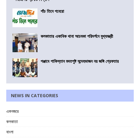
পাঁচ তিনে পনেরো
কলকাতার একাধিক থানা আচমকা পরিদর্শনে মুখ্যমন্ত্রী
পঞ্জাবে পাকিস্তান মদতপুষ্ট সন্দেহভাজন নয় জঙ্গি গ্রেফতার
NEWS IN CATEGORIES
একনজরে
কলকাতা
বাংলা