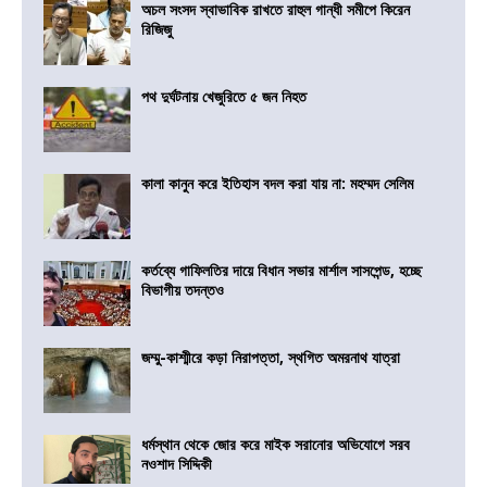
অচল সংসদ স্বাভাবিক রাখতে রাহুল গান্ধী সমীপে কিরেন
রিজিজু
পথ দুর্ঘটনায় খেজুরিতে ৫ জন নিহত
কালা কানুন করে ইতিহাস বদল করা যায় না: মহম্মদ সেলিম
কর্তব্যে গাফিলতির দায়ে বিধান সভার মার্শাল সাসপেন্ড, হচ্ছে
বিভাগীয় তদন্তও
জম্মু-কাশ্মীরে কড়া নিরাপত্তা, স্থগিত অমরনাথ যাত্রা
ধর্মস্থান থেকে জোর করে মাইক সরানোর অভিযোগে সরব
নওশাদ সিদ্দিকী