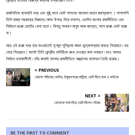
কেন্দ্রীয় বাহিনীর বিরুদ্ধে কর্মীদের উস্কাচ্ছেন তিনি ৷
রাজনৈতিক হানাহানি বন্ধ এবং সুষ্ঠু ভাবে ভোট পালনের আবেদন করেন জয়প্রকাশ । পাশাপাশি
তিনি রাজ্য সরকারের বিরুদ্ধে ক্ষোভ উগড়ে দিয়ে বললেন, এতদিন বাংলার রাজনীতিতে এবং
নির্বাচনে ছাপ্পা ভোটের খেলা হতো। কিন্তু সাধারণ মানুষ আজ জাগ্রত, ফলে ছাপ্পা ভোট হচ্ছে
না।
আর এই ছাপ্পা বন্ধ হয়ে যাওয়াতেই তৃণমূল সুপ্রিমো মমতা বন্দ্যোপাধ্যায় ঘাবড়ে গিয়েছেন ৷ ভয়
পেয়ে গিয়েছেন। ফলেই তিনি কেন্দ্রীয় বাহিনীকে রুখে দেওয়ার কথা বলছেন ৷ তাও আবার
নির্বাচন চলাকালীনই ৷ তাঁর জন্যই বাংলায় রাজনীতিতে সন্ত্রাসের বাতাবরণ তৈরি হয়েছে।
PREVIOUS
বেহালা পশ্চিমের ভোটার, ঠাকুরনগরের বাসিন্দা; ভোট দিতে বাধা ৪ ভাইকে
NEXT
ডোনাকে সঙ্গে নিয়ে ভোট দিলেন সৌরভ
BE THE FIRST TO COMMENT