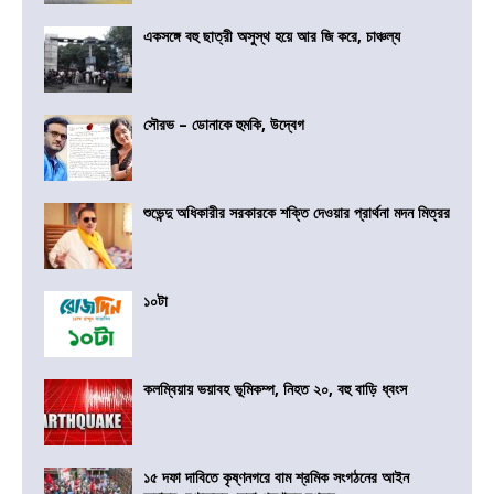
একসঙ্গে বহু ছাত্রী অসুস্থ হয়ে আর জি করে, চাঞ্চল্য
সৌরভ – ডোনাকে হুমকি, উদ্বেগ
শুভেন্দু অধিকারীর সরকারকে শক্তি দেওয়ার প্রার্থনা মদন মিত্রর
১০টা
কলম্বিয়ায় ভয়াবহ ভূমিকম্প, নিহত ২০, বহু বাড়ি ধ্বংস
১৫ দফা দাবিতে কৃষ্ণনগরে বাম শ্রমিক সংগঠনের আইন