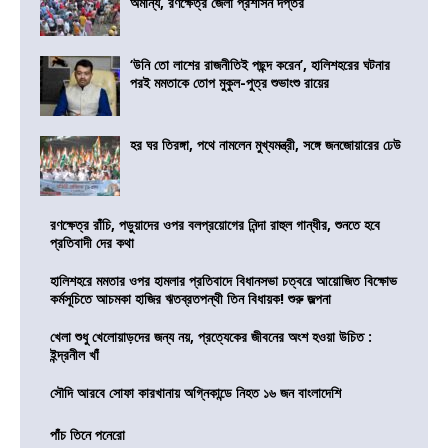
অমান্য, রণক্ষেত্র জেলা প্রশাসন দপ্তর
‘উনি তো লাশের রাজনীতিই পছন্দ করেন’, হালিশহরের ঘটনার
পরই মমতাকে তোপ মুকুল-পুত্র শুভাংশু রায়ের
হর ঘর তিরঙ্গা, পথে নামলেন মুখ্যমন্ত্রী, সঙ্গে জনজোয়ারের ঢেউ
রণক্ষেত্র রাঁচি, পড়ুয়াদের ওপর বলপ্রয়োগের নিন্দা রাহুল গান্ধীর, শুনতে হবে
প্রতিবাদী দের কথা
হালিশহরে মমতার ওপর হামলার প্রতিবাদে বিধানসভা চত্বরে আয়োজিত বিক্ষোভ
কর্মসূচিতে আচমকা হাজির ঋতব্রতপন্থী তিন বিধায়ক! শুরু জল্পনা
খেলা শুধু খেলোয়াড়দের জন্য নয়, প্রত্যেকের জীবনের অংশ হওয়া উচিত :
ইন্দ্রনীল খাঁ
সৌদি আরবে সোফা কারখানায় অগ্নিকান্ডে নিহত ১৬ জন বাংলাদেশি
পাঁচ তিনে পনেরো