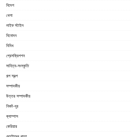
বিদেশ
খেলা
লাইফ স্টাইল
বিনোদন
বিবিধ
প্রেসক্রিপশন
সাহিত্য-সংস্কৃতি
গল্প স্বল্প
সম্পাদকীয়
উত্তর সম্পাদকীয়
নিকট-দূর
ক্যাম্পাস
কেরিয়ার
ছোটোদের পাতা