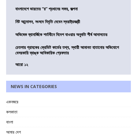
বাংলাদেশে ভারতের “র” প্রধানের সফর, জল্পনা
নিট আন্দোলন, সংসদে বিবৃতি দেবেন স্বরাষ্ট্রমন্ত্রী
অভিষেক ব্যানার্জিকে শর্তাধীনে বিদেশ যাওয়ার অনুমতি শীর্ষ আদালতের
চেতলায় গ্রাহকের ক্রেডিট কার্ডের তথ্য, স্থায়ী আমানত হাতানোর অভিযোগে
বেসরকারি ব্যাঙ্ক আধিকারিক গ্রেফতার
আরো ১২
NEWS IN CATEGORIES
একনজরে
কলকাতা
বাংলা
আমার দেশ