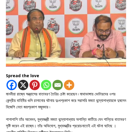
Spread the love
মাননীয়া রাজ্যে সন্ত্রাসের বাতাবরণ তৈরির চেষ্টা করেছেন ৷ মাথাভাঙ্গায় ভোটারদের ওপর
কেন্দ্রীয় বাহিনীর গুলি চালানোর ঘটনায় দুঃখপ্রকাশ করে সরাসরি মমতা বন্দ্যোপাধ্যায়কে দুষলেন
বিজেপি নেতা জয়প্রকাশ মজুমদার ৷
পাশাপাশি তাঁর আবেদন, মুখ্যমন্ত্রী মমতা বন্দ্যোপাধ্যায় অশান্তি কাটিয়ে যেন শান্তির বাতাবরণ
সৃষ্টি করেন এই রাজ্যে। তাঁর অভিযোগ, মুখ্যমন্ত্রীর প্ররোচনাতেই এই ঘটনা ঘটেছে ।