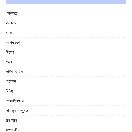
একনজরে
কলকাতা
বাংলা
আমার দেশ
বিদেশ
খেলা
লাইফ স্টাইল
বিনোদন
বিবিধ
প্রেসক্রিপশন
সাহিত্য-সংস্কৃতি
গল্প স্বল্প
সম্পাদকীয়