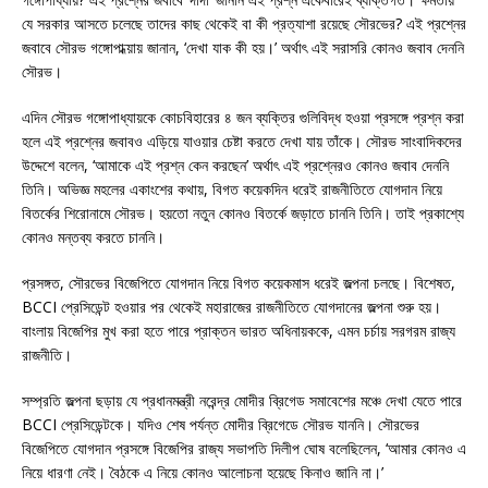
যে সরকার আসতে চলেছে তাদের কাছ থেকেই বা কী প্রত্যাশা রয়েছে সৌরভের? এই প্রশ্নের
জবাবে সৌরভ গঙ্গোপাধ্য়ায় জানান, ‘দেখা যাক কী হয়।’ অর্থাৎ এই সরাসরি কোনও জবাব দেননি
সৌরভ।
এদিন সৌরভ গঙ্গোপাধ্যায়কে কোচবিহারের ৪ জন ব্যক্তির গুলিবিদ্ধ হওয়া প্রসঙ্গে প্রশ্ন করা
হলে এই প্রশ্নের জবাবও এড়িয়ে যাওয়ার চেষ্টা করতে দেখা যায় তাঁকে। সৌরভ সাংবাদিকদের
উদ্দেশে বলেন, ‘আমাকে এই প্রশ্ন কেন করছেন’ অর্থাৎ এই প্রশ্নেরও কোনও জবাব দেননি
তিনি। অভিজ্ঞ মহলের একাংশের কথায়, বিগত কয়েকদিন ধরেই রাজনীতিতে যোগদান নিয়ে
বিতর্কের শিরোনামে সৌরভ। হয়তো নতুন কোনও বিতর্কে জড়াতে চাননি তিনি। তাই প্রকাশ্যে
কোনও মন্তব্য করতে চাননি।
প্রসঙ্গত, সৌরভের বিজেপিতে যোগদান নিয়ে বিগত কয়েকমাস ধরেই জল্পনা চলছে। বিশেষত,
BCCI প্রেসিডেন্ট হওয়ার পর থেকেই মহারাজের রাজনীতিতে যোগদানের জল্পনা শুরু হয়।
বাংলায় বিজেপির মুখ করা হতে পারে প্রাক্তন ভারত অধিনায়ককে, এমন চর্চায় সরগরম রাজ্য
রাজনীতি।
সম্প্রতি জল্পনা ছড়ায় যে প্রধানমন্ত্রী নরেন্দ্র মোদীর ব্রিগেড সমাবেশের মঞ্চে দেখা যেতে পারে
BCCI প্রেসিডেন্টকে। যদিও শেষ পর্যন্ত মোদীর ব্রিগেডে সৌরভ যাননি। সৌরভের
বিজেপিতে যোগদান প্রসঙ্গে বিজেপির রাজ্য সভাপতি দিলীপ ঘোষ বলেছিলেন, ‘আমার কোনও এ
নিয়ে ধারণা নেই। বৈঠকে এ নিয়ে কোনও আলোচনা হয়েছে কিনাও জানি না।’