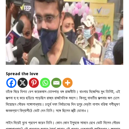
Spread the love
তাঁকে ঘিরে বিগত বেশ কয়েকমাস তোলপাড় বঙ্গ রাজনীতি। বাংলায় বিজেপির মুখ তিনিই, এই
জল্পনা হু হু করে ছড়িয়ে পড়েছিল রাজ্য রাজনৈতিক মহলে। কিন্তু যাবতীয় জল্পনায় জল ঢেলে
দিয়েছেন সৌরভ গঙ্গোপাধ্যায়। চতুর্থ দফা নির্বাচনের দিন দুপুর দেড়টা নাগাদ বরিষা শশীভূষণ
জনকল্যাণ বিদ্যাপীঠে ভোট দেন তিনি। সঙ্গে ছিলেন স্ত্রী ডোনাও।
লাইন দিয়েই বুথে প্রবেশ করেন তিনি। কোন কোন ইস্যুকে সামনে রেখে ভোট দিলেন সৌরভ
গঙ্গোপাধ্যায়? এই প্রশ্নের জবাবে ‘দাদা’ জানান এই প্রশ্ন একেবারেই ব্যক্তিগত। ক্ষমতায়