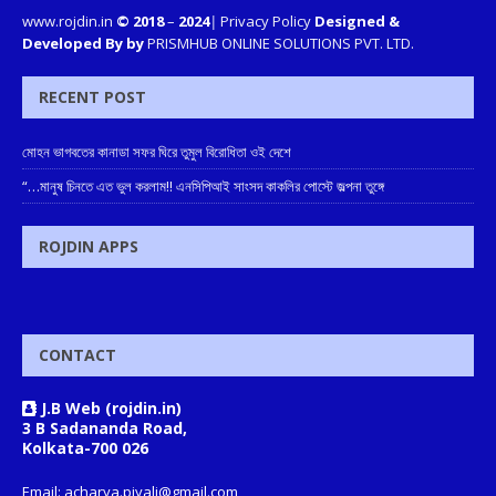
www.rojdin.in
© 2018
–
2024
|
Privacy Policy
Designed &
Developed By by
PRISMHUB ONLINE SOLUTIONS PVT. LTD.
RECENT POST
মোহন ভাগবতের কানাডা সফর ঘিরে তুমুল বিরোধিতা ওই দেশে
“…মানুষ চিনতে এত ভুল করলাম!! এনসিপিআই সাংসদ কাকলির পোস্টে জল্পনা তুঙ্গে
ROJDIN APPS
CONTACT
J.B Web (rojdin.in)
3 B Sadananda Road,
Kolkata-700 026
Email: acharya.piyali@gmail.com