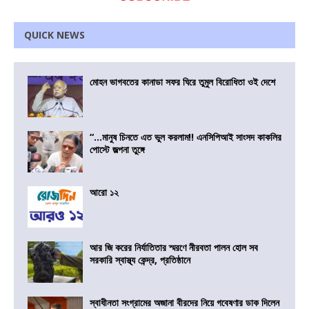
QUICK NEWS
মোহন ভাগবতের কানাডা সফর ঘিরে তুমুল বিরোধিতা ওই দেশে
“…মানুষ চিনতে এত ভুল করলাম!! এনসিপিআই সাংসদ কাকলির
পোস্টে জল্পনা তুঙ্গে
আরো ১২
আর জি করের নির্যাতিতার স্মরণে নীরবতা পালন হোল সব
সরকারি স্বাস্থ্য কেন্দ্র, প্রতিষ্ঠানে
স্বাধীনতা সংগ্রামের অজানা বীরদের নিয়ে গবেষণার ডাক দিলেন