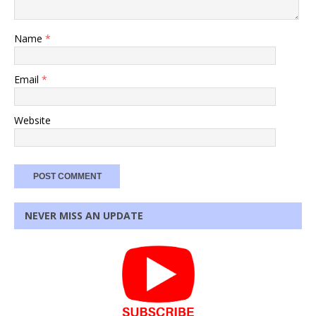
Name
*
Email
*
Website
NEVER MISS AN UPDATE