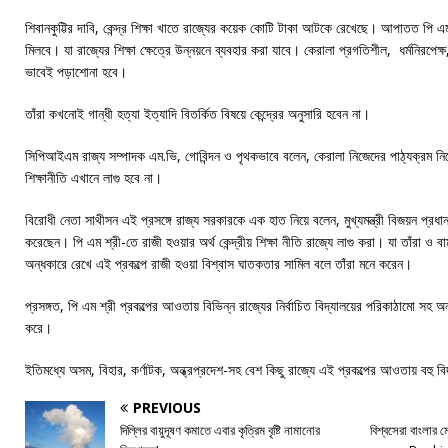
শিবানকুট্টির দাবি, কেন্দ্র শিক্ষা খাতে রাজ্যের কয়েক কোটি টাকা আটকে রেখেছে। আপাতত পি এ
মিলবে। যা রাজ্যের শিক্ষা ক্ষেত্রে উন্নয়নে ব্যবহার করা যাবে। কেরালা প্রগতিশীল, ধর্মনিরপেক্ষ
ভাবেই পড়াশোনা হবে।
তাঁরা কখনোই গান্ধী হত্যা ইত্যাদি বিতর্কিত বিষয়ে কেন্দ্রের অনুসারি হবেন না।
সিপিআইএম রাজ্য সম্পাদক এম.ভি, গোবিন্দন ও পৃথকভাবে বলেন, কেরালা নিজেদের পাঠ্যক্রম নি
শিক্ষানীতি এখানে লাগু হবে না।
বিরোধী নেতা সাথীসন এই প্রসঙ্গে রাজ্য সরকারকে এক হাত নিয়ে বলেন, মুখ্যমন্ত্রী বিজয়ন প্রধানমন
করেছেন। পি এম শ্রী-তে রাজী হওয়ার অর্থ কেন্দ্রীয় শিক্ষা নীতি রাজ্যে লাগু করা। যা তাঁরা ও
অন্ধকারে রেখে এই প্রকল্পে রাজী হওয়া বিশ্বাস ঘাতকতার সামিল বলে তাঁরা মনে করেন।
প্রসঙ্গত, পি এম শ্রী প্রকল্পের আওতায় বিভিন্ন রাজ্যের নির্বাচিত বিদ্যালয়ের পরিকাঠামো সহ অন
করে।
ইতিমধ্যে অসম, বিহার, কর্ণাটক, অন্ধ্রপ্রদেশ-সহ বেশ কিছু রাজ্যে এই প্রকল্পের আওতায় বহু 
PREVIOUS
দিল্লির বায়ুদূষণ কমাতে এবার কৃত্রিম বৃষ্টি নামানোর
বিশ্বসেরা বাংলার 