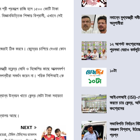
ম শ্রী প্রকল্পে রাজি হলে ১৫০০ কোটি টাকা
, বিজ্ঞানভিত্তিক শিক্ষায় বিশ্বাসী, এখানে সেই
নবান্নে মুখ্যমন্ত্রী 
অনুগামীরা
১২ আগস্ট কংগ্রেসে
জেরাই ঠিক করবে। কেন্দ্রের চাপিয়ে দেওয়া কোন
পুরসভা ঘেরাও কর্মসূ
্ত্রী নরেন্দ্র মোদি ও বিজেপির কাছে আত্মসমর্পণ
১০টা
 বামপন্থীরা সমর্থন করেন না। শরিক সিপিআই-কে
্যান্য উন্নয়ন খাতে কেন্দ্র মোটা টাকা সহায়তা
আইএসআই (ISI)-কে 
করতে চায় কেন্দ্র, অ
কংগ্রেসের
বিদ্যালয় আছে।
সভাধিপতি নির্বাচন ম
NEXT
নজরুল বিশ্বাস, উঠছ
মেয়েরা, টেবিল টেনিসের ডাবলস
প্রশ্ন