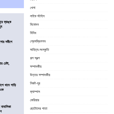
খেলা
লাইফ স্টাইল
ুরে ব্যাঙ্ক
বিনোদন
যু
বিবিধ
প্রেসক্রিপশন
কিশোর সমীপে
সাহিত্য-সংস্কৃতি
গল্প স্বল্প
র চেষ্টা,
সম্পাদকীয়
উত্তর সম্পাদকীয়
নিকট-দূর
য়াগে খাদে গাড়ি
 এক
ক্যাম্পাস
কেরিয়ার
 নাবালিকা
ছোটোদের পাতা
িন