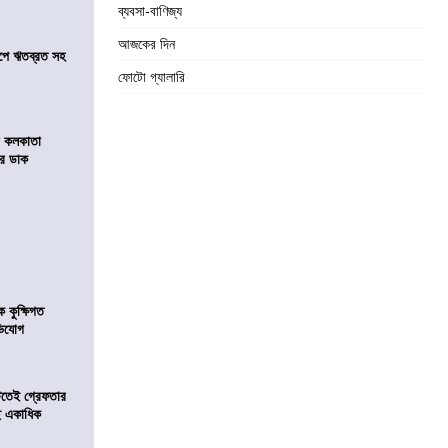
ব্যবসা-বাণিজ্য
আজকের দিন
সমীপে ঋতব্রত সহ
ফোটো গ্যালারি
র কলকাতা
চির ডাক
কুক্ষিগত
ভিযোগ
িটতেই গ্রেফতার
ে একাধিক