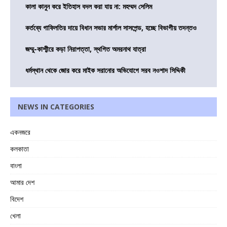
কালা কানুন করে ইতিহাস বদল করা যায় না: মহম্মদ সেলিম
কর্তব্যে গাফিলতির দায়ে বিধান সভার মার্শাল সাসপেন্ড, হচ্ছে বিভাগীয় তদন্তও
জম্মু-কাশ্মীরে কড়া নিরাপত্তা, স্থগিত অমরনাথ যাত্রা
ধর্মস্থান থেকে জোর করে মাইক সরানোর অভিযোগে সরব নওশাদ সিদ্দিকী
NEWS IN CATEGORIES
একনজরে
কলকাতা
বাংলা
আমার দেশ
বিদেশ
খেলা