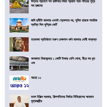
উত্তর প্রদেশে পথ দুর্ঘটনায় নিহত প্রয়াত গ্যাং স্টারের পুত্র
সহ দুজনের
জমি দুর্নীতি মামলায় এখনই গ্রেফতার নয়, সুমিত রায়কে সাময়িক
স্বস্তি দিল সুপ্রিম কোর্ট
তহেলকা প্রতিষ্ঠাতা তরুণ তেজপাল ধর্ষণ মামলার দোষী সাব্যস্ত
কলকাতা বিমানবন্দরে ১ কোটি টাকার বেশি সোনা, হীরে সহ ধৃত
এক
আরো ১২
ডবল ইঞ্জিন সরকার, শিল্পপতিদের নির্ভয়ে বিনিয়োগের আহবান
মুখ্যমন্ত্রীর