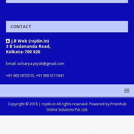
CONTACT
J.B Web (rojdin.in)
3 B Sadananda Road,
Kolkata-700 026
Email: acharya.piyali@gmail.com
+91 9051872515, +91 9051517441
Copyright © 2018 |
rojdin.in
All rights reserved. Powered by
Prismhub
Online Solutions Pvt. Ltd.