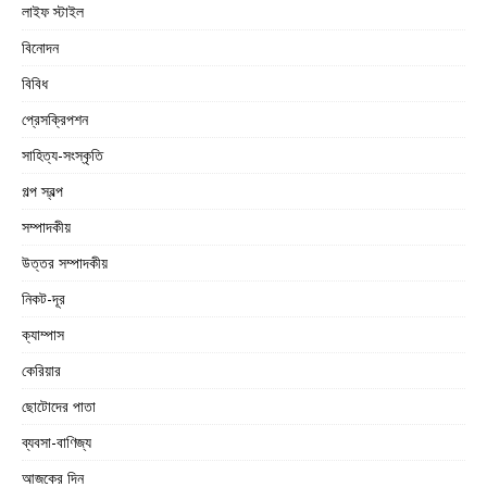
লাইফ স্টাইল
বিনোদন
বিবিধ
প্রেসক্রিপশন
সাহিত্য-সংস্কৃতি
গল্প স্বল্প
সম্পাদকীয়
উত্তর সম্পাদকীয়
নিকট-দূর
ক্যাম্পাস
কেরিয়ার
ছোটোদের পাতা
ব্যবসা-বাণিজ্য
আজকের দিন