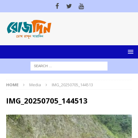
HOME
Media
IMG_20250705_144513
IMG_20250705_144513