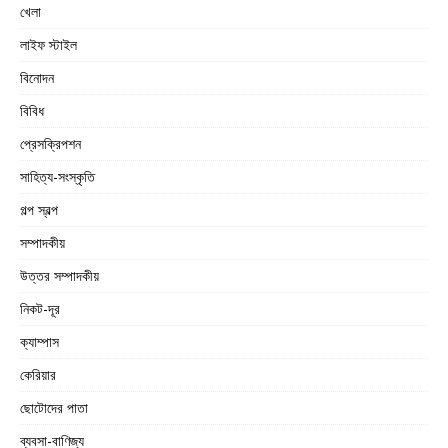
খেলা
লাইফ স্টাইল
বিনোদন
বিবিধ
প্রেসক্রিপশন
সাহিত্য-সংস্কৃতি
গল্প স্বল্প
সম্পাদকীয়
উত্তর সম্পাদকীয়
নিকট-দূর
ক্যাম্পাস
কেরিয়ার
ছোটোদের পাতা
ব্যবসা-বাণিজ্য