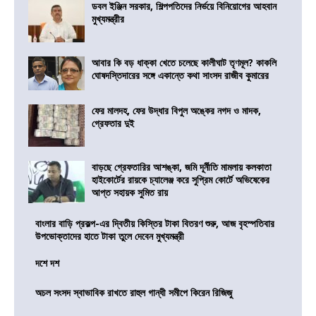
ডবল ইঞ্জিন সরকার, শিল্পপতিদের নির্ভয়ে বিনিয়োগের আহবান
মুখ্যমন্ত্রীর
আবার কি বড় ধাক্কা খেতে চলেছে কালীঘাট তৃণমূল? কাকলি
ঘোষদস্তিদারের সঙ্গে একান্তে কথা সাংসদ রাজীব কুমারের
ফের মালদহ, ফের উদ্ধার বিপুল অঙ্কের নগদ ও মাদক,
গ্রেফতার দুই
বাড়ছে গ্রেফতারির আশঙ্কা, জমি দূর্নীতি মামলায় কলকাতা
হাইকোর্টের রায়কে চ্যালেঞ্জ করে সুপ্রিম কোর্টে অভিষেকের
আপ্ত সহায়ক সুমিত রায়
বাংলার বাড়ি প্রকল্প-এর দ্বিতীয় কিস্তির টাকা বিতরণ শুরু, আজ বৃহস্পতিবার
উপভোক্তাদের হাতে টাকা তুলে দেবেন মুখ্যমন্ত্রী
দশে দশ
অচল সংসদ স্বাভাবিক রাখতে রাহুল গান্ধী সমীপে কিরেন রিজিজু