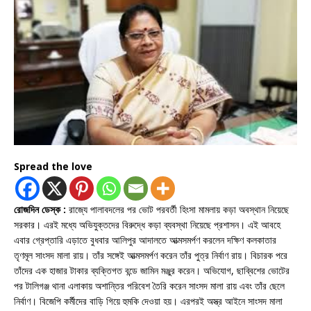
Spread the love
রোজদিন ডেস্ক :
রাজ্যে পালাবদলের পর ভোট পরবর্তী হিংসা মামলায় কড়া অবস্থান নিয়েছে
সরকার। এরই মধ্যে অভিযুক্তদের বিরুদ্ধে কড়া ব্যবস্থা নিয়েছে প্রশাসন। এই আবহে
এবার গ্রেপ্তারি এড়াতে বুধবার আলিপুর আদালতে আত্মসমর্পণ করলেন দক্ষিণ কলকাতার
তৃণমূল সাংসদ মালা রায়। তাঁর সঙ্গেই আত্মসমর্পণ করেন তাঁর পুত্র নির্বাণ রায়। বিচারক পরে
তাঁদের এক হাজার টাকার ব্যক্তিগত বন্ডে জামিন মঞ্জুর করেন। অভিযোগ, ছাব্বিশের ভোটের
পর টালিগঞ্জ থানা এলাকায় অশান্তির পরিবেশ তৈরি করেন সাংসদ মালা রায় এবং তাঁর ছেলে
নির্বাণ। বিজেপি কর্মীদের বাড়ি গিয়ে হুমকি দেওয়া হয়। এরপরই অস্ত্র আইনে সাংসদ মালা