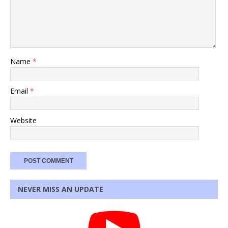
Name
*
Email
*
Website
NEVER MISS AN UPDATE