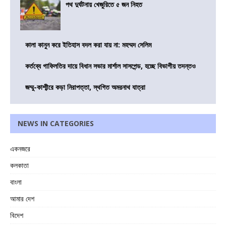
পথ দুর্ঘটনায় খেজুরিতে ৫ জন নিহত
কালা কানুন করে ইতিহাস বদল করা যায় না: মহম্মদ সেলিম
কর্তব্যে গাফিলতির দায়ে বিধান সভার মার্শাল সাসপেন্ড, হচ্ছে বিভাগীয় তদন্তও
জম্মু-কাশ্মীরে কড়া নিরাপত্তা, স্থগিত অমরনাথ যাত্রা
NEWS IN CATEGORIES
একনজরে
কলকাতা
বাংলা
আমার দেশ
বিদেশ