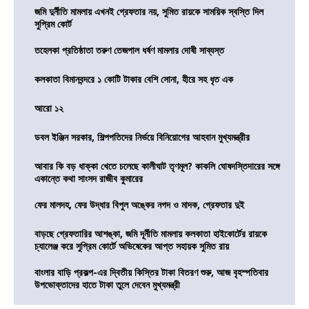
জমি দুর্নীতি মামলায় এখনই গ্রেফতার নয়, সুমিত রায়কে সাময়িক স্বস্তি দিল
সুপ্রিম কোর্ট
তহেলকা প্রতিষ্ঠাতা তরুণ তেজপাল ধর্ষণ মামলার দোষী সাব্যস্ত
কলকাতা বিমানবন্দরে ১ কোটি টাকার বেশি সোনা, হীরে সহ ধৃত এক
আরো ১২
ডবল ইঞ্জিন সরকার, শিল্পপতিদের নির্ভয়ে বিনিয়োগের আহবান মুখ্যমন্ত্রীর
আবার কি বড় ধাক্কা খেতে চলেছে কালীঘাট তৃণমূল? কাকলি ঘোষদস্তিদারের সঙ্গে
একান্তে কথা সাংসদ রাজীব কুমারের
ফের মালদহ, ফের উদ্ধার বিপুল অঙ্কের নগদ ও মাদক, গ্রেফতার দুই
বাড়ছে গ্রেফতারির আশঙ্কা, জমি দূর্নীতি মামলায় কলকাতা হাইকোর্টের রায়কে
চ্যালেঞ্জ করে সুপ্রিম কোর্টে অভিষেকের আপ্ত সহায়ক সুমিত রায়
বাংলার বাড়ি প্রকল্প-এর দ্বিতীয় কিস্তির টাকা বিতরণ শুরু, আজ বৃহস্পতিবার
উপভোক্তাদের হাতে টাকা তুলে দেবেন মুখ্যমন্ত্রী