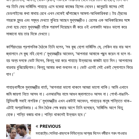
পর তিনি ফের দার্জিলিং পাহাড়ে এসে বকেয়া কাজের হিসেব নেবেন। জানুয়ারি মাসের সেই
ডেডলাইনের কথা মাথায় রেখে এখন থেকেই ঝাঁপাচ্ছেন আমলা-আধিকারিকরা। টয় ট্রেনের
শহরকে সুন্দর এবং সমৃদ্ধ দেখতে মুখিয়ে আছেন মুখ্যমন্ত্রীও। রেলের এক আধিকারিকের সঙ্গে
দেখা হয়ে যেতে মুখ্যমন্ত্রী তাঁকে পরামর্শ দিয়েছেন কী করে ওই এলাকাটা আরও ভালো করে
সাজানো যায় তার দিকে দেখতে।
কার্শিয়াংয়ের প্রশাসনিক বৈঠকে তিনি বলেন, ‘সব কুছ হোগা দার্জিলিং মে, লেকিন বার বার আগ
জ্বালানে সে কুছ নহি হোগা।’ মুখ্যমন্ত্রীর আবেদন, ‘আপনারা আমাকে পছন্দ করেন না বলে না-
হয় অন্য দলকে ভোট দিলেন, কিন্তু দয়া করে পাহাড়ে উন্নয়নের কাজটা হতে দিন। আপনাদের
বারবার বুঝিয়েছিলাম। কিন্তু আমার কথা শুনলেন না। ভোট এলেই সেই একই স্লোগানে ফিরে
যান।’
পাহাড়বাসীকে মুখ্যমন্ত্রীর বার্তা, ‘আপনারা ভালো থাকলে আমরা ভালো থাকি। আমি এখানে
জমি জায়গা নিতে আসব না। এনআরসির নামে আগুন জ্বালাতেও আসব না। গোর্খা-বাঙালি-
হিন্দিভাষী সবাই নাগরিক।’ মুখ্যমন্ত্রীর এখন একটাই আবেদন, পাহাড়ের মানুষ শান্তিতে থাক–
এটাই অগ্রাধিকার। এ দিন বৈঠক শেষ করার আগে তিনি বলেছেন, ‘দার্জিলিং আগে থিতু
হোক। শান্তি বজায় থাক। শান্তি থাকলেই উন্নয়ন হবে।’
PREVIOUS
মহারাষ্ট্রে সোনিয়া-রাহুলকে নিশ্চিন্তের আশ্রয় দিলেন বর্ষীয়ান শরদ পাওয়ার