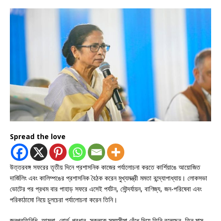
Spread the love
উত্তরবঙ্গ সফরের তৃতীয় দিনে প্রশাসনিক কাজের পর্যালোচনা করতে কার্শিয়াঙে আয়োজিত
দার্জিলিং এবং কালিম্পঙের প্রশাসনিক বৈঠক করেন মুখ্যমন্ত্রী মমতা বন্দ্যোপাধ্যায়। লোকসভা
ভোটের পর প্রথম বার পাহাড় সফরে এসেই পর্যটন, সৌন্দর্যায়ন, বাণিজ্য, জন-পরিষেবা এবং
পরিকাঠামো নিয়ে চুলচেরা পর্যালোচনা করেন তিনি।
জনপ্রতিনিধি, আমলা, বোর্ড-প্রধান, সকলকে সময়সীমা বেঁধে দিয়ে তিনি বলেছেন, তিন মাস