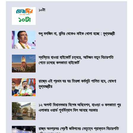
১০টা
শুধু মসজিদ না, মন্দির থেকেও মাইক খোলা হচ্ছে : মুখ্যমন্ত্রী
স্বস্তির হাওয়া হাইকোর্ট চত্বরে, আটজন নতুন বিচারপতি
পেতে চলেছে কলকাতা হাইকোর্ট
রাজ্যে এই প্রথম ঘর ঘর তিরঙ্গা কর্মসূচি পালিত হবে, ঘোষণা
মুখ্যমন্ত্রীর
১২ অগস্ট বিধানসভার বিশেষ অধিবেশন, হাওড়া ও কলকাতা পুর
এলাকার ওয়ার্ড পুনর্বিন্যাস বিল আনছে সরকার
রাজ্য অনগ্রসর শ্রেণী কমিশনের নেতৃত্বে প্রাক্তন বিচারপতি