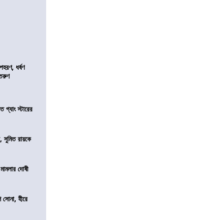
হরণ, ধর্ষণ
 তরুণ
ত গ্যাং স্টারের
, সুমিত রায়কে
 মামলার দোষী
ি সোনা, হীরে