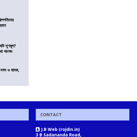
িল্পপতিদের
হবান
ঘাট তৃণমূল?
কথা সাংসদ
র নগদ ও মাদক,
CONTACT
J.B Web (rojdin.in)
3 B Sadananda Road,