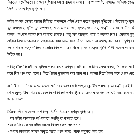
বিরুদ্ধে গর্জে উঠলেন তৃণমূল সুপ্রিমো মমতা বন্দ্যোপাধ্যায়। এর পাশাপাশি, সংসদের অভিধেবশে
নির্দেশ দেন তৃণমূল সুপ্রিমো।
দলীয় সাংসদ সৌগত রায়ের দিল্লির বাসভবনে এদিন বৈঠক করেন তৃণমূল সুপ্রিমো। ছিলেন তৃণমূল
বন্দ্যোপাধ্যায়, সুদীপ বন্দ্যোপাধ্যায়, ডেরেক ওব্রায়েন, সুখেন্দুশেখর রায়, শতাব্দী রায়-সহ প্র
বলেন, “সংসদে অনেক বিল আসতে চলেছে। কিছু বিল রাজ্যের পক্ষে বিপজ্জনক বিল। এরফলে যুক্
এইসব নিয়ে লোকসভা ও রাজ্যসভার সাংসদদের সঙ্গে বিশদে আলোচনা হয়েছে বলে জানান তৃণমূল স
করার পরেও সংখ্যাগরিষ্ঠতার জোরে বিল পাশ হয়ে যাচ্ছে। সব রাজ্যের প্রতিনিধিই সংসদে আছেন
উচিত নয়।
দায়িত্বশীল বিরোধীদের ভূমিকা পালন করবে তৃণমূল। এই কথা জানিয়ে মমতা বলেন, “রাজ্যের অধি
করে বিল পাশ করা হচ্ছে। বিরোধীদের বুলডোজ করা যাবে না। আমরা বিরোধীদের সঙ্গে থেকে কেন্দ্
এদিনই ১০০ দিনের কাজে বকেয়া মেটানোর আশ্বাস দিয়েছেন কেন্দ্রীয় গ্রামোন্নয়ন মন্ত্রী। এই বিষয়
শেষে কেন্দ্র টাকা পাঠাচ্ছে, যেন ভিক্ষা দিচ্ছে! এখন ট্রেন্ডার ডেকে কাজ শুরু করতেই সময় চলে
জানান মমতা।
বৈঠকে দলীয় সাংসদের বেশ কিছু নির্দেশ দিয়েছেন তৃণমূল সুপ্রিমো।
• সব দলীয় সাংসদকে অধিবেশনে উপস্থিত থাকতে হবে।
• না জানিয়ে কোনও দলীয় সাংসদ বিদেশ যেতে পারবেন না।
• সংবাদ মাধ্যমের সামনে বিবৃতি দিতে গেলে দলের থেকে অনুমতি নিয়ে হবে।