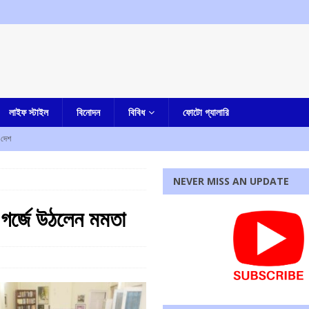
লাইফ স্টাইল
বিনোদন
বিবিধ
ফোটো গ্যালারি
দেশ
 ফেরত দিতে হবে, হুঁশিয়ারি দিলীপ ঘোষের
আমার বাংলা
NEVER MISS AN UPDATE
ি মুখ্যমন্ত্রীর
আমার বাংলা
: গর্জে উঠলেন মমতা
ে : মুখ্যমন্ত্রী
আমার বাংলা
ুন বিচারপতি পেতে চলেছে কলকাতা হাইকোর্ট
আমার বাংলা
রধোর, উত্তেজনা ডোমজুর এলাকায়..
বাংলা