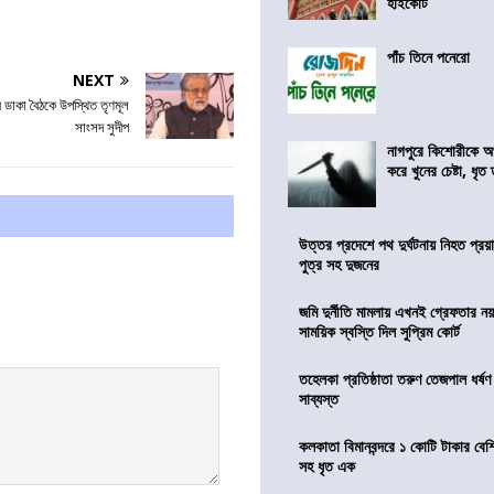
হাইকোর্ট
পাঁচ তিনে পনেরো
NEXT
 ডাকা বৈঠকে উপস্থিত তৃণমূল
সাংসদ সুদীপ
নাগপুরে কিশোরীকে অপ
করে খুনের চেষ্টা, ধৃত
উত্তর প্রদেশে পথ দুর্ঘটনায় নিহত প্রয়া
পুত্র সহ দুজনের
জমি দুর্নীতি মামলায় এখনই গ্রেফতার নয়
সাময়িক স্বস্তি দিল সুপ্রিম কোর্ট
তহেলকা প্রতিষ্ঠাতা তরুণ তেজপাল ধর্ষণ
সাব্যস্ত
কলকাতা বিমানবন্দরে ১ কোটি টাকার বেশ
সহ ধৃত এক