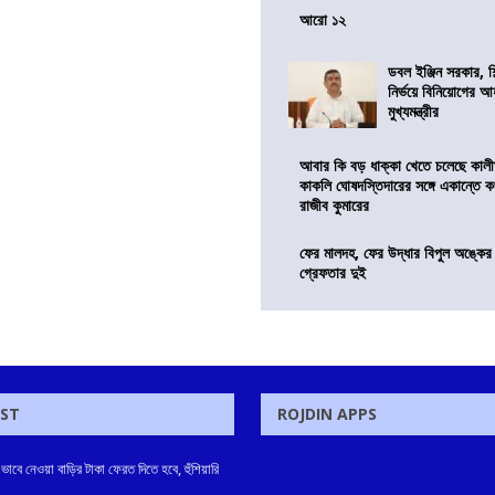
আরো ১২
ডবল ইঞ্জিন সরকার, শ
নির্ভয়ে বিনিয়োগের আ
মুখ্যমন্ত্রীর
আবার কি বড় ধাক্কা খেতে চলেছে কালী
কাকলি ঘোষদস্তিদারের সঙ্গে একান্তে 
রাজীব কুমারের
ফের মালদহ, ফের উদ্ধার বিপুল অঙ্কে
গ্রেফতার দুই
OST
ROJDIN APPS
ে নেওয়া বাড়ির টাকা ফেরত দিতে হবে, হুঁশিয়ারি