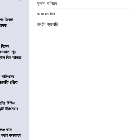
ব্যবসা-বাণিজ্য
আজকের দিন
র তিরঙ্গা
ফোটো গ্যালারি
ঘোষণা
 বিশেষ
কলকাতা পুর
িন্যাস বিল আনছে
ী কমিশনের
চারপতি রঞ্জিত
বনির বিডিও
ন্ট ইঞ্জিনিয়ার
লেঞ্জ করে
রিজ করল কলকাতা