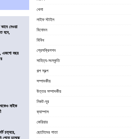
খেলা
লাইফ স্টাইল
ভাবে নেওয়া
বিনোদন
তে হবে,
র
বিবিধ
প্রেসক্রিপশন
ে, একশো বছর
ীর
সাহিত্য-সংস্কৃতি
গল্প স্বল্প
সম্পাদকীয়
উত্তর সম্পাদকীয়
নিকট-দূর
র থেকেও মাইক
রী
ক্যাম্পাস
কেরিয়ার
র্ট চত্বরে,
ছোটোদের পাতা
ি পেতে চলেছে