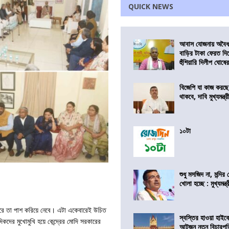
QUICK NEWS
আবাস যোজনায় অবৈধ 
বাড়ির টাকা ফেরত দি
হুঁশিয়ারি দিলীপ ঘোষে
বিজেপি যা কাজ করছ
থাকবে, দাবি মুখ্যমন্ত্র
১০টা
শুধু মসজিদ না, মন্দি
খোলা হচ্ছে : মুখ্যমন্ত্
জোরে তা পাশ করিয়ে নেবে। এটা একেবারেই উচিত
স্বস্তির হাওয়া হাইকো
িকদের মুখোমুখি হয়ে কেন্দ্রের মোদি সরকারের
আটজন নতুন বিচারপত