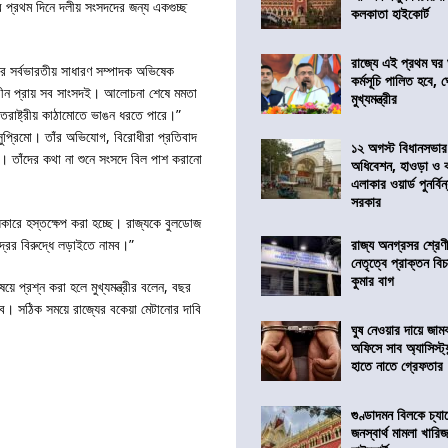
নর প্রথম দিনে দলীয় সংসদদের জন্য একগুচ্ছ
কলকাতা হাইকোর্ট
রাজ্যে এই প্রথম ঘর ঘ
ের সর্বভারতীয় সাধারণ সম্পাদক অভিষেক
কর্মসূচি পালিত হবে, 
বীণ-নবীন প্রায় সব সাংসদই। আলোচনা শেষে মমতা
মুখ্যমন্ত্রীর
তরাষ্ট্রীয় কাঠামোতে ভাঙন ধরতে পারে।”
ুপ্রিমো। তাঁর অভিযোগ, বিরোধীরা প্রতিবাদ
১২ অগস্ট বিধানসভার
। তাঁদের কথা না শুনে সংসদে বিল পাশ করানো
অধিবেশন, হাওড়া ও 
এলাকার ওয়ার্ড পুনর্ব
সরকার
কারে হস্তক্ষেপ করা হচ্ছে। রাজ্যকে বুলডোজ
রাজ্য অনগ্রসর শ্রেণ
রের বিরুদ্ধে লড়াইতে নামব।”
নেতৃত্বে প্রাক্তন বি
কুমার বাগ
ে প্রশ্ন করা হলে মুখ্যমন্ত্রীর বলেন, বছর
 যাবে। সঠিক সময়ে রাজ্যের বকেয়া মেটানোর দাবি
ঘুষ নেওয়ার দায়ে জাম
অফিসে সাব অ্যাসিস্ট্যা
হাতে নাতে গ্রেফতার
গুণ্ডাদমন বিলকে চ্যা
জনস্বার্থ মামলা খা