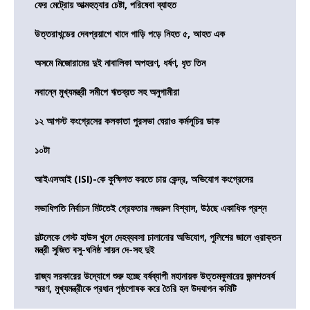
ফের মেট্রোয় আত্মহত্যার চেষ্টা, পরিষেবা ব্যাহত
উত্তরাখন্ডের দেবপ্রয়াগে খাদে গাড়ি পড়ে নিহত ৫, আহত এক
অসমে মিজোরামের দুই নাবালিকা অপহরণ, ধর্ষণ, ধৃত তিন
নবান্নে মুখ্যমন্ত্রী সমীপে ঋতব্রত সহ অনুগামীরা
১২ আগস্ট কংগ্রেসের কলকাতা পুরসভা ঘেরাও কর্মসূচির ডাক
১০টা
আইএসআই (ISI)-কে কুক্ষিগত করতে চায় কেন্দ্র, অভিযোগ কংগ্রেসের
সভাধিপতি নির্বাচন মিটতেই গ্রেফতার নজরুল বিশ্বাস, উঠছে একাধিক প্রশ্ন
সল্টলেকে গেস্ট হাউস খুলে দেহব্যবসা চালানোর অভিযোগ, পুলিশের জালে ও্রাক্তন
মন্ত্রী সুজিত বসু-ঘনিষ্ঠ সায়ন দে-সহ দুই
রাজ্য সরকারের উদ্যোগে শুরু হচ্ছে বর্ষব্যাপী মহানায়ক উত্তমকুমারের জন্মশতবর্ষ
স্মরণ, মুখ্যমন্ত্রীকে প্রধান পৃষ্ঠপোষক করে তৈরি হল উদযাপন কমিটি