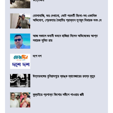
তোলাবাজি, ভয় দেখানো, ভোট পরবর্তী হিংসা-সহ একাধিক
অভিযোগ, গ্রেফতার নৈহাটির প্রাক্তন তৃণমূল বিধায়ক সনৎ দে
আজ সকালে ভবানী ভবনে হাজিরা দিলেন অভিষেকের আপ্ত
সহায়ক সুমিত রায়
দশে দশ
উত্তরবঙ্গের বুনিয়াদপুরে ব্যাঙ্ক ম্যানেজারের রহস্য মৃত্যু
মুম্বাইয়ে প্রশান্ত কিশোর সমীপে পাওয়ার পত্মী