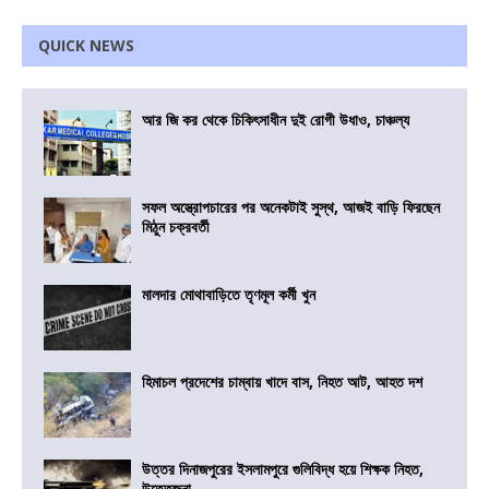
QUICK NEWS
আর জি কর থেকে চিকিৎসাধীন দুই রোগী উধাও, চাঞ্চল্য
সফল অস্ত্রোপচারের পর অনেকটাই সুস্থ, আজই বাড়ি ফিরছেন
মিঠুন চক্রবর্তী
মালদার মোথাবাড়িতে তৃণমূল কর্মী খুন
হিমাচল প্রদেশের চাম্বায় খাদে বাস, নিহত আট, আহত দশ
উত্তর দিনাজপুরের ইসলামপুরে গুলিবিদ্ধ হয়ে শিক্ষক নিহত,
উত্তেজনা