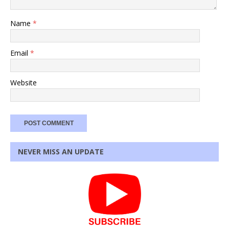
Name
*
Email
*
Website
NEVER MISS AN UPDATE