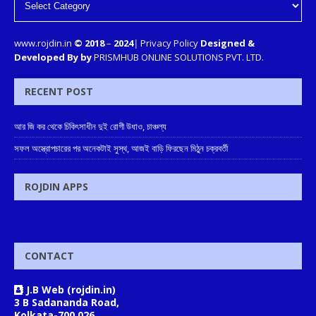
www.rojdin.in
© 2018
–
2024
|
Privacy Policy
Designed &
Developed By by
PRISMHUB ONLINE SOLUTIONS PVT. LTD.
RECENT POST
আর জি কর থেকে চিকিৎসাধীন দুই রোগী উধাও, চাঞ্চল্য
সফল অস্ত্রোপচারের পর অনেকটাই সুস্থ, আজই বাড়ি ফিরছেন মিঠুন চক্রবর্তী
ROJDIN APPS
CONTACT
J.B Web (rojdin.in)
3 B Sadananda Road,
Kolkata-700 026