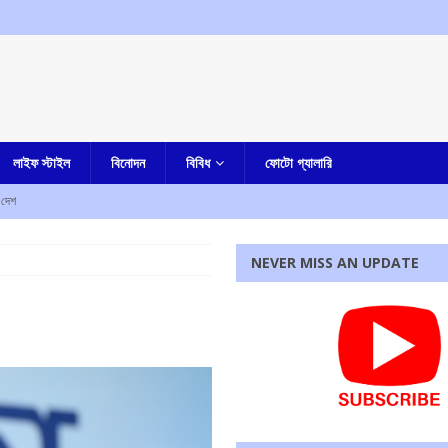
লাইফ স্টাইল
বিনোদন
বিবিধ
ফোটো গ্যালারি
দেশ
র বাংলা
NEVER MISS AN UPDATE
হত আট, আহত দশ
আমার দেশ
য়ে শিক্ষক নিহত, উত্তেজনা
আমার বাংলা
া-সহ একাধিক অভিযোগ, গ্রেফতার নৈহাটির প্রাক্তন তৃণমূল বিধায়ক সনৎ দে
আমার বাংলা
ষেকের আপ্ত সহায়ক সুমিত রায়
আমার বাংলা
রধোর, উত্তেজনা ডোমজুর এলাকায়..
বাংলা