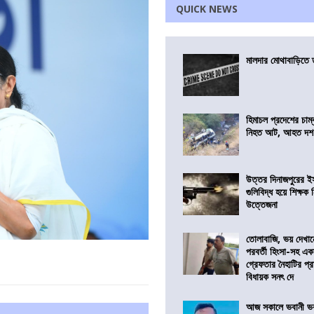
QUICK NEWS
মালদার মোথাবাড়িতে তৃ
হিমাচল প্রদেশের চাম্
নিহত আট, আহত দ
উত্তর দিনাজপুরের ই
গুলিবিদ্ধ হয়ে শিক্ষক
উত্তেজনা
তোলাবাজি, ভয় দেখা
পরবর্তী হিংসা-সহ এ
গ্রেফতার নৈহাটির প্র
বিধায়ক সনৎ দে
আজ সকালে ভবানী ভব