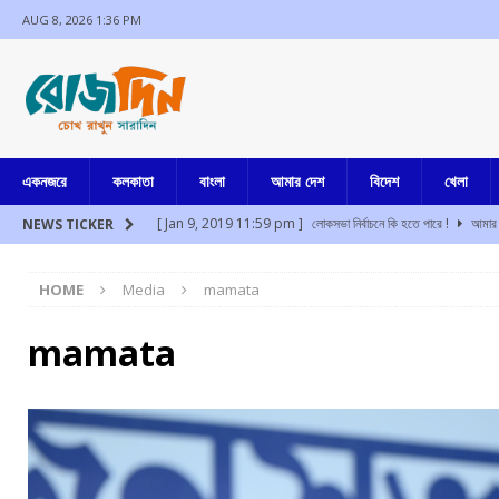
AUG 8, 2026 1:36 PM
একনজরে
কলকাতা
বাংলা
আমার দেশ
বিদেশ
খেলা
[ Jan 9, 2019 11:59 pm ]
লোকসভা নির্বাচনে কি হতে পারে !
আমার 
NEWS TICKER
[ Aug 8, 2026 1:16 pm ]
মালদার মোথাবাড়িতে তৃণমূল কর্মী খুন
আমা
HOME
Media
mamata
[ Aug 8, 2026 12:32 pm ]
হিমাচল প্রদেশের চাম্বায় খাদে বাস, নি
[ Aug 8, 2026 12:25 pm ]
উত্তর দিনাজপুরের ইসলামপুরে গুলিবিদ্ধ হ
mamata
[ Aug 8, 2026 10:55 am ]
তোলাবাজি, ভয় দেখানো, ভোট পরবর্তী হিংস
[ Aug 8, 2026 10:46 am ]
আজ সকালে ভবানী ভবনে হাজিরা দিলেন অভি
[ Jul 17, 2024 3:35 pm ]
চুরির অপবাদে একই পরিবারের ৩ সদস্যকে মা