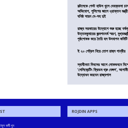
সল্টলেকে গেস্ট হাউস খুলে দেহব্যবসা চ
অভিযোগ, পুলিশের জালে ও্রাক্তন মন্ত্রী
ঘনিষ্ঠ সায়ন দে-সহ দুই
রাজ্য সরকারের উদ্যোগে শুরু হচ্ছে বর্ষব
উত্তমকুমারের জন্মশতবর্ষ স্মরণ, মুখ্যমন্ত
পৃষ্ঠপোষক করে তৈরি হল উদযাপন কমিটি
ই ২০ পেট্রল নিয়ে তোপ রাহুল গান্ধীর
স্বাধীনতা দিবসের আগে লোকভবনে বিশেষ
‘সেলিব্রেটিং ফ্রিডম থ্রু বেঙ্গল’, আগা
উদ্বোধন করবেন রাজ্যপাল
OST
ROJDIN APPS
ূল কর্মী খুন