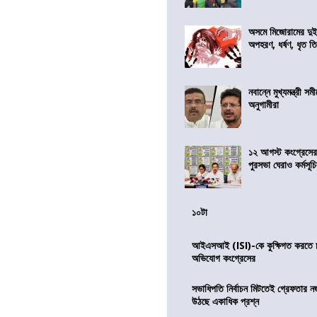
অসমে মিজোরামের দুই
অপহরণ, ধর্ষণ, ধৃত ত
নবান্নে মুখ্যমন্ত্রী 
অনুগামীরা
১২ আগস্ট কংগ্রেসে
পুরসভা ঘেরাও কর্মসূ
১০টা
আইএসআই (ISI)-কে কুক্ষিগত করতে চায়
অভিযোগ কংগ্রেসের
সভাধিপতি নির্বাচন মিটতেই গ্রেফতার ন
উঠছে একাধিক প্রশ্ন