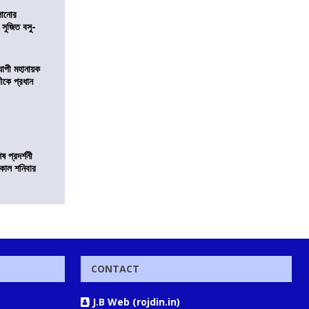
ালানোর
 সুজিত বসু-
্যাপী মহানায়ক
্রীকে প্রধান
 প্রদর্শনী
মীকাল শনিবার
CONTACT
J.B Web (rojdin.in)