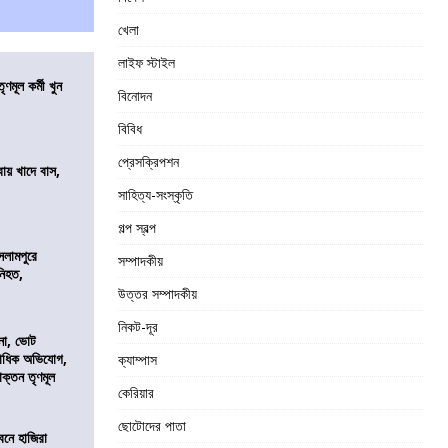
খেলা
লাইফ স্টাইল
ণমূল কর্মী খুন
বিনোদন
বিবিধ
প্রেসক্রিপশন
বায় খাদে বাস,
শ
সাহিত্য-সংস্কৃতি
গল্প স্বল্প
সলামপুরে
সম্পাদকীয়
 নিহত,
উত্তর সম্পাদকীয়
নিকট-দূর
নো, ভোট
কাধিক অভিযোগ,
ক্যাম্পাস
াক্তন তৃণমূল
কেরিয়ার
ছোটোদের পাতা
নে হাজিরা