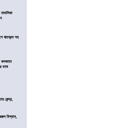
 নাবালিকা
িন
সমীপে ঋতব্রত সহ
র কলকাতা
চির ডাক
 কেন্দ্র,
জরুল বিশ্বাস,