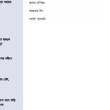
্ত সহায়ক
ব্যবসা-বাণিজ্য
আজকের দিন
ফোটো গ্যালারি
রে ব্যাঙ্ক
যু
কিশোর সমীপে
র চেষ্টা,
য়াগে খাদে গাড়ি
 এক