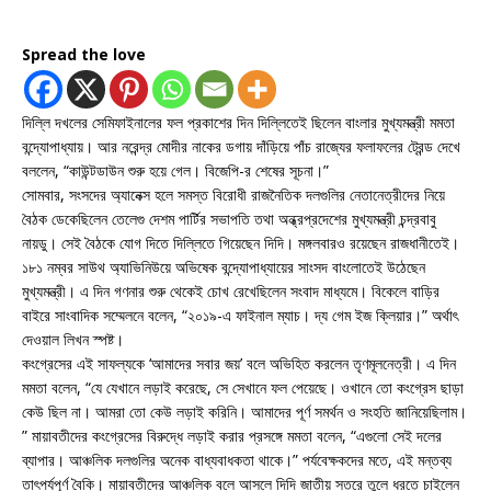
Spread the love
দিল্লি দখলের সেমিফাইনালের ফল প্রকাশের দিন দিল্লিতেই ছিলেন বাংলার মুখ্যমন্ত্রী মমতা
বন্দ্যোপাধ্যায়। আর নরেন্দ্র মোদীর নাকের ডগায় দাঁড়িয়ে পাঁচ রাজ্যের ফলাফলের ট্রেন্ড দেখে
বললেন, “কাউন্টডাউন শুরু হয়ে গেল। বিজেপি-র শেষের সূচনা।”
সোমবার, সংসদের অ্যানেক্স হলে সমস্ত বিরোধী রাজনৈতিক দলগুলির নেতানেত্রীদের নিয়ে
বৈঠক ডেকেছিলেন তেলেগু দেশম পার্টির সভাপতি তথা অন্ধ্রপ্রদেশের মুখ্যমন্ত্রী চন্দ্রবাবু
নায়ডু। সেই বৈঠকে যোগ দিতে দিল্লিতে গিয়েছেন দিদি। মঙ্গলবারও রয়েছেন রাজধানীতেই।
১৮১ নম্বর সাউথ অ্যাভিনিউয়ে অভিষেক বন্দ্যোপাধ্যায়ের সাংসদ বাংলোতেই উঠেছেন
মুখ্যমন্ত্রী। এ দিন গণনার শুরু থেকেই চোখ রেখেছিলেন সংবাদ মাধ্যমে। বিকেলে বাড়ির
বাইরে সাংবাদিক সম্মেলনে বলেন, “২০১৯-এ ফাইনাল ম্যাচ। দ্য গেম ইজ ক্লিয়ার।” অর্থাৎ
দেওয়াল লিখন স্পষ্ট।
কংগ্রেসের এই সাফল্যকে ‘আমাদের সবার জয়’ বলে অভিহিত করলেন তৃণমূলনেত্রী। এ দিন
মমতা বলেন, “যে যেখানে লড়াই করেছে, সে সেখানে ফল পেয়েছে। ওখানে তো কংগ্রেস ছাড়া
কেউ ছিল না। আমরা তো কেউ লড়াই করিনি। আমাদের পূর্ণ সমর্থন ও সংহতি জানিয়েছিলাম।
” মায়াবতীদের কংগ্রেসের বিরুদ্ধে লড়াই করার প্রসঙ্গে মমতা বলেন, “এগুলো সেই দলের
ব্যাপার। আঞ্চলিক দলগুলির অনেক বাধ্যবাধকতা থাকে।” পর্যবেক্ষকদের মতে, এই মন্তব্য
তাৎপর্যপূর্ণ বৈকি। মায়াবতীদের আঞ্চলিক বলে আসলে দিদি জাতীয় স্তরে তুলে ধরতে চাইলেন