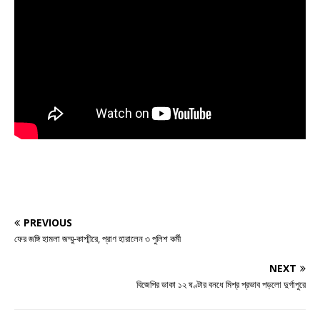
PREVIOUS
ফের জঙ্গি হামলা জম্মু-কাশ্মীরে, প্রাণ হারালেন ৩ পুলিশ কর্মী
NEXT
বিজেপির ডাকা ১২ ঘণ্টার বনধে মিশ্র প্রভাব পড়লো দুর্গাপুরে