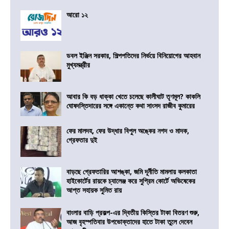
আরো ১২
ডবল ইঞ্জিন সরকার, শিল্পপতিদের নির্ভয়ে বিনিয়োগের আহবান
মুখ্যমন্ত্রীর
আবার কি বড় ধাক্কা খেতে চলেছে কালীঘাট তৃণমূল? কাকলি
ঘোষদস্তিদারের সঙ্গে একান্তে কথা সাংসদ রাজীব কুমারের
ফের মালদহ, ফের উদ্ধার বিপুল অঙ্কের নগদ ও মাদক,
গ্রেফতার দুই
বাড়ছে গ্রেফতারির আশঙ্কা, জমি দূর্নীতি মামলায় কলকাতা
হাইকোর্টের রায়কে চ্যালেঞ্জ করে সুপ্রিম কোর্টে অভিষেকের
আপ্ত সহায়ক সুমিত রায়
বাংলার বাড়ি প্রকল্প-এর দ্বিতীয় কিস্তির টাকা বিতরণ শুরু,
আজ বৃহস্পতিবার উপভোক্তাদের হাতে টাকা তুলে দেবেন