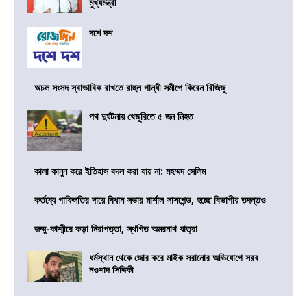
মুখ্যমন্ত্রী
দশে দশ
অচল সংসদ স্বাভাবিক রাখতে রাহুল গান্ধী সমীপে কিরেন রিজিজু
পথ দুর্ঘটনায় খেজুরিতে ৫ জন নিহত
কালা কানুন করে ইতিহাস বদল করা যায় না: মহম্মদ সেলিম
কর্তব্যে গাফিলতির দায়ে বিধান সভার মার্শাল সাসপেন্ড, হচ্ছে বিভাগীয় তদন্তও
জম্মু-কাশ্মীরে কড়া নিরাপত্তা, স্থগিত অমরনাথ যাত্রা
ধর্মস্থান থেকে জোর করে মাইক সরানোর অভিযোগে সরব
নওশাদ সিদ্দিকী