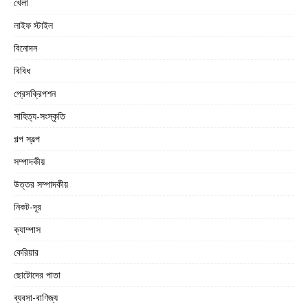
খেলা
লাইফ স্টাইল
বিনোদন
বিবিধ
প্রেসক্রিপশন
সাহিত্য-সংস্কৃতি
গল্প স্বল্প
সম্পাদকীয়
উত্তর সম্পাদকীয়
নিকট-দূর
ক্যাম্পাস
কেরিয়ার
ছোটোদের পাতা
ব্যবসা-বাণিজ্য