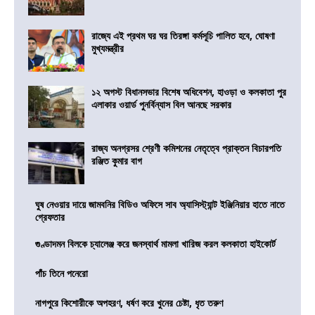
রাজ্যে এই প্রথম ঘর ঘর তিরঙ্গা কর্মসূচি পালিত হবে, ঘোষণা
মুখ্যমন্ত্রীর
১২ অগস্ট বিধানসভার বিশেষ অধিবেশন, হাওড়া ও কলকাতা পুর
এলাকার ওয়ার্ড পুনর্বিন্যাস বিল আনছে সরকার
রাজ্য অনগ্রসর শ্রেণী কমিশনের নেতৃত্বে প্রাক্তন বিচারপতি
রঞ্জিত কুমার বাগ
ঘুষ নেওয়ার দায়ে জামবনির বিডিও অফিসে সাব অ্যাসিস্ট্যান্ট ইঞ্জিনিয়ার হাতে নাতে
গ্রেফতার
গুণ্ডাদমন বিলকে চ্যালেঞ্জ করে জনস্বার্থ মামলা খারিজ করল কলকাতা হাইকোর্ট
পাঁচ তিনে পনেরো
নাগপুরে কিশোরীকে অপহরণ, ধর্ষণ করে খুনের চেষ্টা, ধৃত তরুণ