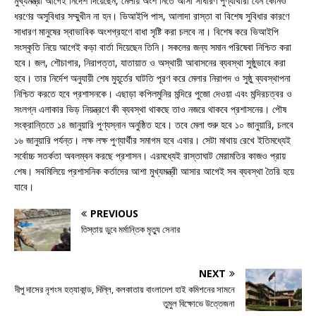
মুখ্যমন্ত্রী আগেই নির্দেশ দিয়েছেন, মেলায় অংশ নিতে আসা সাধারণ পুণ্যার্থীরা যেন কোনও
ধরণের অসুবিধার সম্মুখীন না হন। ভিআইপি পাস, আলাদা রাস্তা বা বিশেষ সুবিধার কারণে
সাধারণ মানুষের স্বাভাবিক অংশগ্রহণে বাধা সৃষ্টি করা চলবে না। বিশেষ করে ভিআইপি
সংস্কৃতি নিয়ে আগেই কড়া বার্তা দিয়েছেন তিনি। সকলের জন্য সমান পরিষেবা নিশ্চিত করা
হবে। জল, শৌচাগার, নিরাপত্তা, যাতায়াত ও অস্থায়ী আবাসনের ব্যবস্থা সুষ্ঠুভাবে করা
হবে। তার নির্দেশ অনুযায়ী শেষ মুহূর্তের ঘাটতি পূরণ করে মেলার নিরাপদ ও সুষ্ঠু ব্যবস্থাপনা
নিশ্চিত করতে হবে প্রশাসনকে। এছাড়া কপিলমুনির মন্দিরে পুজো দেওয়া এবং মন্দিরচত্বর ও
সংলগ্ন এলাকার ভিড় নিয়ন্ত্রণে কী ব্যবস্থা থাকছে তাও নজরে থাকবে প্রশাসনের। পৌষ
সংক্রান্তিতে ১৪ জানুয়ারি পুণ্যস্নান অনুষ্ঠিত হবে। তবে মেলা শুরু হবে ১০ জানুয়ারি, চলবে
১৬ জানুয়ারি পর্যন্ত। লক্ষ লক্ষ পুণ্যার্থীর সমাগম হবে এবার। সেটা মাথায় রেখে ইতিমধ্যেই
সর্বোচ্চ সতর্কতা অবলম্বন করছে প্রশাসন। এরমধ্যেই রাস্তাঘাট মেরামতির কাজও প্রায়
শেষ। সবমিলিয়ে প্রশাসনিক কর্তাদের আশা মুখ্যমন্ত্রী আসার আগেই সব ব্যবস্থা তৈরি হয়ে
যাবে।
PREVIOUS
তিস্তায় ডুবে মর্মান্তিক মৃত্যু সেনার
NEXT
দীপু দাসের নৃশংস হত্যাকান্ড, দিল্লি, কলকাতায় বাংলাদেশ হাই কমিশনের সামনে
তুমুল বিক্ষোভে উত্তেজনা