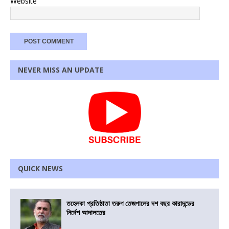
Website
NEVER MISS AN UPDATE
QUICK NEWS
তহেলকা প্রতিষ্ঠাতা তরুণ তেজপালের দশ বছর কারাদন্ডের
নির্দেশ আদালতের