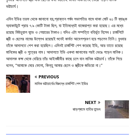
ভট্টাচার্য।
এদিন ইডির তরফ থেকে জানানো হয়,প্রাক্তন পর্ষদ সভাপতির নামে থাকা মোট ৬১ টি ব্যাঙ্ক
অ্যাকাউন্টে প্রায় ৭.৯ কোটি টাকা ছিল, যা ইতিমধ্যেই বাজেয়াপ্ত করা হয়েছে। এর মধ্যে
রয়েছে মিউচুয়াল ফান্ড ও শেয়ারের টাকাও। যদিও এটা সম্পত্তি বহির্ভূত হিসেব। চার্জশিটে
স্ত্রী ও ছেলের নামের উল্লেখ রয়েছেই শুনেই কার্যত আবেগপ্রবণ হয়ে পড়লেন তিনি। বুধবার
তাঁকে আদালতে পেশ করা হয়েছিল। এদিনই চার্জশিট পেশ করেছে ইডি, আর তাতে রয়েছে
মানিকের স্ত্রী ও পুত্রের নাম। আদালতে ইডি একথা জানানোর পরই ভেঙে পড়েন মানিক।
আদালক কক্ষ থেকে বেরিয়ে তাঁর আইনজীবীর কাছে চলে যান মানিক ভট্টাচার্য। তাঁকে গিয়ে
বলেন, “আমাকে মেরে ফেলো, কিন্তু আমার ছেলে ও স্ত্রীকে জডিয়ো না।”
PREVIOUS
মানিক ভট্টাচার্যের বিরুদ্ধে চার্জশিট পেশ ইডির
NEXT
ঝাড়গ্ৰামে হাতির তান্ডব