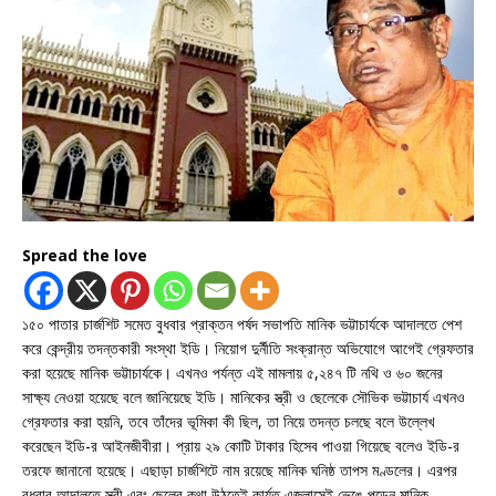
Spread the love
১৫০ পাতার চার্জশিট সমেত বুধবার প্রাক্তন পর্ষদ সভাপতি মানিক ভট্টাচার্যকে আদালতে পেশ
করে কেন্দ্রীয় তদন্তকারী সংস্থা ইডি। নিয়োগ দুর্নীতি সংক্রান্ত অভিযোগে আগেই গ্রেফতার
করা হয়েছে মানিক ভট্টাচার্যকে। এখনও পর্যন্ত এই মামলায় ৫,২৪৭ টি নথি ও ৬০ জনের
সাক্ষ্য নেওয়া হয়েছে বলে জানিয়েছে ইডি। মানিকের স্ত্রী ও ছেলেকে সৌভিক ভট্টাচার্য এখনও
গ্রেফতার করা হয়নি, তবে তাঁদের ভূমিকা কী ছিল, তা নিয়ে তদন্ত চলছে বলে উল্লেখ
করেছেন ইডি-র আইনজীবীরা। প্রায় ২৯ কোটি টাকার হিসেব পাওয়া গিয়েছে বলেও ইডি-র
তরফে জানানো হয়েছে। এছাড়া চার্জশিটে নাম রয়েছে মানিক ঘনিষ্ঠ তাপস মণ্ডলের। এরপর
বুধবার আদালতে স্ত্রী এবং ছেলের কথা উঠতেই কার্যত এজলাসেই ভেঙে পড়েন মানিক