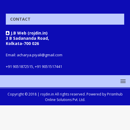
CONTACT
J.B Web (rojdin.in)
3 B Sadananda Road,
Kolkata-700 026
Email: acharya.piyali@gmail.com
+91 9051872515, +91 9051517441
Copyright © 2018 |
rojdin.in
All rights reserved. Powered by
Prismhub
Online Solutions Pvt. Ltd.