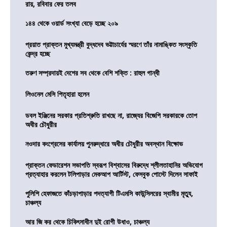
রায়, রবিবার ফের তলব
১৪৪ থেকে ওয়ার্ড সংখ্যা বেড়ে হচ্ছে ২০৯
প্রয়াত প্রাক্তন মুখ্যমন্ত্রী বুদ্ধদেব ভট্টাচার্যের স্মরণে তাঁর নামাঙ্কিত সংস্কৃতি
কেন্দ্র হচ্ছে
তরুণ সম্প্রদায়ই দেশের সব থেকে বেশি শক্তি : রাহুল গান্ধী
লিওনেল মেসি পিতৃহারা হলেন
ডবল ইঞ্জিনের সরকার প্রতিশ্রুতি রাখছে না, রাজ্যের বিজেপি সরকারকে তোপ
অধীর চৌধুরীর
নওদার কংগ্রেসের কার্যালয় পুনরুদ্ধারে অধীর চৌধুরীর অবস্থান বিক্ষোভ
প্রাক্তন ফেডারেশন সভাপতি স্বরূপ বিশ্বাসের বিরুদ্ধে শ্লীলতাহানির অভিযোগ
প্রত্যাহার করলেন টলিপাড়ার মেকআপ আর্টিস্ট, ফেসবুক পোস্টে দিলেন সাফাই
পুলিশি হেফাজতে কাঁচড়াপাড়ার পদত্যাগী টিএমসি কাউন্সিলরের স্বামীর মৃত্যু,
চাঞ্চল্য
আর জি কর থেকে চিকিৎসাধীন দুই রোগী উধাও, চাঞ্চল্য