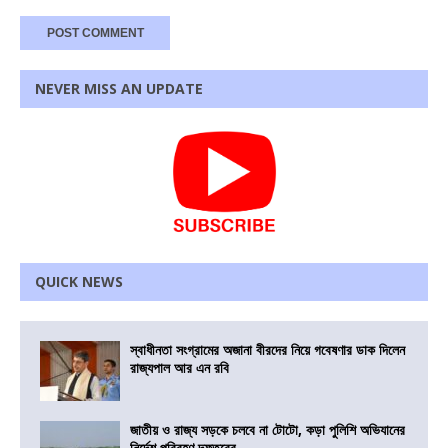
NEVER MISS AN UPDATE
QUICK NEWS
স্বাধীনতা সংগ্রামের অজানা বীরদের নিয়ে গবেষণার ডাক দিলেন
রাজ্যপাল আর এন রবি
জাতীয় ও রাজ্য সড়কে চলবে না টোটো, কড়া পুলিশি অভিযানের
নির্দেশ পরিবহণ দফতরের