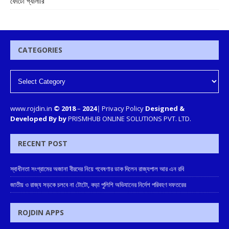
ফোটো গ্যালারি
CATEGORIES
www.rojdin.in
© 2018
–
2024
|
Privacy Policy
Designed &
Developed By by
PRISMHUB ONLINE SOLUTIONS PVT. LTD.
RECENT POST
স্বাধীনতা সংগ্রামের অজানা বীরদের নিয়ে গবেষণার ডাক দিলেন রাজ্যপাল আর এন রবি
জাতীয় ও রাজ্য সড়কে চলবে না টোটো, কড়া পুলিশি অভিযানের নির্দেশ পরিবহণ দফতরের
ROJDIN APPS