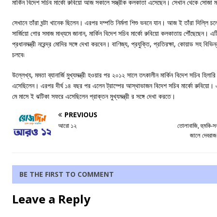
মার্কিন বিদেশ সচিব মার্কো রুবিয়ো আজ সকালে সস্ত্রীক কলকাতা এসেছেন। সেখান থেকে সোজা মাদা
সেখানে তাঁরা ঘন্টা খানেক ছিলেন। এরপর দম্পতি নির্মলা শিশু ভবনে যান। আজ ই তাঁরা দিল্লি চলে 
সার্জিয়ো গোর সমাজ মাধ্যমে জানান, মার্কিন বিদেশ সচিব মার্কো রুবিয়ো কলকাতায় পৌঁছেছেন। 
প্রধানমন্ত্রী নরেন্দ্র মোদির সঙ্গে দেখা করবেন। বাণিজ্য, প্রযুক্তি, প্রতিরক্ষা, কোয়াড সহ ব
চলবে৷
উল্লেখ্য, মমতা ব্যানার্জি মুখ্যমন্ত্রী হওয়ার পর ২০১২ সালে তৎকালীন মার্কিন বিদেশ সচিব হিলারি
এসেছিলেন। এরপর দীর্ঘ ১৪ বছর পর এলেন ট্রাম্পের আস্থাভাজন বিদেশ সচিব মার্কো রুবিয়ো। এব
মে মাসে ই ঝটিকা সফরে এসেছিলেন প্রাক্তন মুখ্যমন্ত্রী র সঙ্গে দেখা করতে।
PREVIOUS
আরো ১২
তোলাবাজি, হুমকি-
জালে দেবরাজ-ঘ
BE THE FIRST TO COMMENT
Leave a Reply