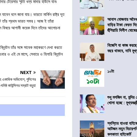
র টেরেসার স্মৃতি ধন্য মাদার হাউসে যান৷
যাবেন বলে জানা যায়। ভারতে মার্কিন রাষ্ট্র দূত
আবাস যোজনায় অবৈধ 
এটি তাঁর প্রথম ভারত সফর। আজ ই তাঁরা
বাড়ির টাকা ফেরত দি
িভিন্ন বিষয়ে আগামী কয়েক দিনে তাঁদের আলোচনা
হুঁশিয়ারি দিলীপ ঘোষে
বিজেপি যা কাজ করছে
 ক্লিন্টন তাঁর সঙ্গে সাবেক মহাকরণে দেখা করতে
বছর থাকবে, দাবি মুখ্যম
ার ও এই মে মাসে, সেবারে ও হিলারি ক্লিন্টন
১০টা
NEXT
সহ একাধিক অভিযোগ, পুলিশের
নিষ্ঠ কাউন্সিলর সম্রাট বড়ুয়া
শুধু মসজিদ না, মন্দি
খোলা হচ্ছে : মুখ্যমন্ত্
স্বস্তির হাওয়া হাইকো
আটজন নতুন বিচারপত
কলকাতা হাইকোর্ট