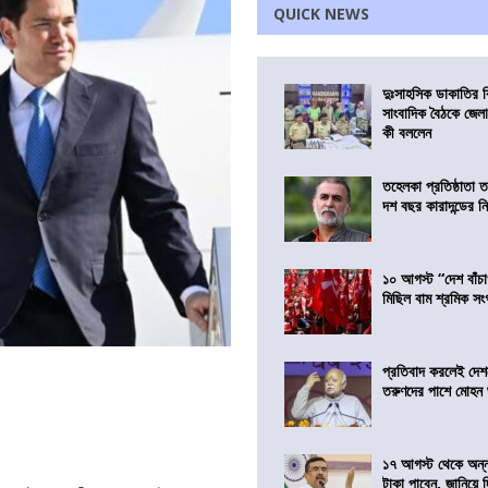
QUICK NEWS
দুঃসাহসিক ডাকাতির ক
সাংবাদিক বৈঠকে জেলা
কী বললেন
তহেলকা প্রতিষ্ঠাতা 
দশ বছর কারাদন্ডের ন
১০ আগস্ট “দেশ বাঁচ
মিছিল বাম শ্রমিক স
প্রতিবাদ করলেই দেশ
তরুণদের পাশে মোহন
১৭ আগস্ট থেকে অন্নপূ
টাকা পাবেন, জানিয়ে দিল