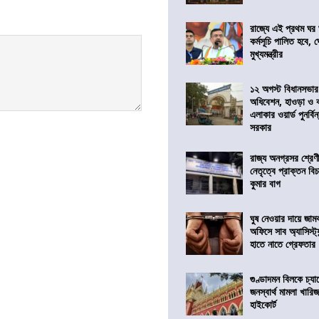
রাজ্যে এই প্রথম ঘর ঘ
কর্মসূচি পালিত হবে, 
মুখ্যমন্ত্রীর
১২ অগস্ট বিধানসভার
অধিবেশন, হাওড়া ও 
এলাকার ওয়ার্ড পুনর্ব
সরকার
রাজ্য অনগ্রসর শ্রেণ
নেতৃত্বে প্রাক্তন বি
কুমার বাগ
ঘুষ নেওয়ার দায়ে জাম
অফিসে সাব অ্যাসিস্ট্যা
হাতে নাতে গ্রেফতার
গুণ্ডাদমন বিলকে চ্যা
জনস্বার্থ মামলা খা
হাইকোর্ট