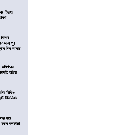
র তিরঙ্গা
ঘোষণা
 বিশেষ
কলকাতা পুর
িন্যাস বিল আনছে
ী কমিশনের
চারপতি রঞ্জিত
বনির বিডিও
ন্ট ইঞ্জিনিয়ার
লেঞ্জ করে
রিজ করল কলকাতা