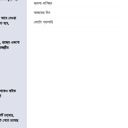
ব্যবসা-বাণিজ্য
আজকের দিন
ভাবে নেওয়া
ফোটো গ্যালারি
তে হবে,
র
, রাজ্যে একশো
ন্ত্রীর
র থেকেও মাইক
রী
র্ট চত্বরে,
ি পেতে চলেছে