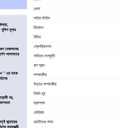
খেলা
লাইফ স্টাইল
িনারা,
বিনোদন
 পুলিশ সুপার
বিবিধ
প্রেসক্রিপশন
তরুণ তেজপালের
ির্দেশ আদালতের
সাহিত্য-সংস্কৃতি
গল্প স্বল্প
াও ” এর ডাকে
সম্পাদকীয়
ংগঠনের
উত্তর সম্পাদকীয়
নিকট-দূর
দ্রোহী নয়,
 ভাগবত!
ক্যাম্পাস
কেরিয়ার
র্ণা ভান্ডারের
ছোটোদের পাতা
েন মুখ্যমন্ত্রী