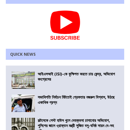
QUICK NEWS
আইএসআই (ISI)-কে কুক্ষিগত করতে চায় কেন্দ্র, অভিযোগ
কংগ্রেসের
সভাধিপতি নির্বাচন মিটতেই গ্রেফতার নজরুল বিশ্বাস, উঠছে
একাধিক প্রশ্ন
সল্টলেকে গেস্ট হাউস খুলে দেহব্যবসা চালানোর অভিযোগ,
পুলিশের জালে ও্রাক্তন মন্ত্রী সুজিত বসু-ঘনিষ্ঠ সায়ন দে-সহ