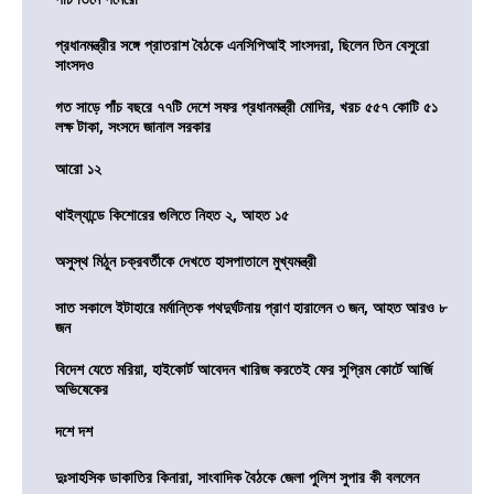
প্রধানমন্ত্রীর সঙ্গে প্রাতরাশ বৈঠকে এনসিপিআই সাংসদরা, ছিলেন তিন বেসুরো
সাংসদও
গত সাড়ে পাঁচ বছরে ৭৭টি দেশে সফর প্রধানমন্ত্রী মোদির, খরচ ৫৫৭ কোটি ৫১
লক্ষ টাকা, সংসদে জানাল সরকার
আরো ১২
থাইল্যান্ডে কিশোরের গুলিতে নিহত ২, আহত ১৫
অসুস্থ মিঠুন চক্রবর্তীকে দেখতে হাসপাতালে মুখ্যমন্ত্রী
সাত সকালে ইটাহারে মর্মান্তিক পথদুর্ঘটনায় প্রাণ হারালেন ৩ জন, আহত আরও ৮
জন
বিদেশ যেতে মরিয়া, হাইকোর্ট আবেদন খারিজ করতেই ফের সুপ্রিম কোর্টে আর্জি
অভিষেকের
দশে দশ
দুঃসাহসিক ডাকাতির কিনারা, সাংবাদিক বৈঠকে জেলা পুলিশ সুপার কী বললেন