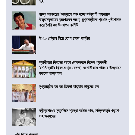
দুই
রাজ্য সরকারের উদ্যোগে শুরু হচ্ছে বর্ষব্যাপী মহানায়ক
উত্তমকুমারের জন্মশতবর্ষ স্মরণ, মুখ্যমন্ত্রীকে প্রধান পৃষ্ঠপোষক
করে তৈরি হল উদযাপন কমিটি
ই ২০ পেট্রল নিয়ে তোপ রাহুল গান্ধীর
স্বাধীনতা দিবসের আগে লোকভবনে বিশেষ প্রদর্শনী
‘সেলিব্রেটিং ফ্রিডম থ্রু বেঙ্গল’, আগামীকাল শনিবার উদ্বোধন
করবেন রাজ্যপাল
মুখ্যমন্ত্রীর হর ঘর তিরঙ্গা যাত্রায় মানুষের ঢল
রবীন্দ্রনাথের মৃত্যুদিনে শ্রদ্ধা অমিত শাহ, মল্লিকার্জুন খড়গে-
সহ অন্যদের
পাঁচ তিনে পনেরো