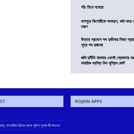
পাঁচ তিনে পনেরো
নাগপুরে কিশোরীকে অপহরণ, ধর্ষণ করে খুন
তরুণ
উত্তর প্রদেশে পথ দুর্ঘটনায় নিহত প্রয়া
পুত্র সহ দুজনের
জমি দুর্নীতি মামলায় এখনই গ্রেফতার নয়
সাময়িক স্বস্তি দিল সুপ্রিম কোর্ট
OST
ROJDIN APPS
নারা, সাংবাদিক বৈঠকে জেলা পুলিশ সুপার কী বললেন