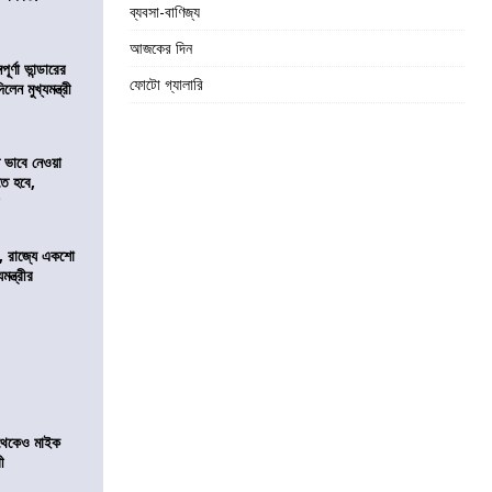
ব্যবসা-বাণিজ্য
আজকের দিন
র্ণা ভান্ডারের
ফোটো গ্যালারি
েন মুখ্যমন্ত্রী
ভাবে নেওয়া
তে হবে,
র
, রাজ্যে একশো
ন্ত্রীর
র থেকেও মাইক
রী