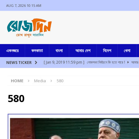
AUG 7, 2026 10:15 AM
একনজরে
কলকাতা
বাংলা
আমার দেশ
বিদেশ
খেলা
[ Jan 9, 2019 11:59 pm ]
লোকসভা নির্বাচনে কি হতে পারে !
আমার 
NEWS TICKER
[ Aug 7, 2026 9:53 am ]
দশে দশ
আমার দেশ
HOME
Media
580
[ Aug 7, 2026 8:35 am ]
দুঃসাহসিক ডাকাতির কিনারা, সাংবাদিক বৈঠকে 
[ Aug 7, 2026 2:31 am ]
তহেলকা প্রতিষ্ঠাতা তরুণ তেজপালের দশ বছর 
580
[ Aug 7, 2026 2:17 am ]
১০ আগস্ট “দেশ বাঁচাও ” এর ডাকে মিছিল বা
[ Aug 7, 2026 1:52 am ]
প্রতিবাদ করলেই দেশদ্রোহী নয়, তরুণদের 
[ Jul 17, 2024 3:35 pm ]
চুরির অপবাদে একই পরিবারের ৩ সদস্যকে মা