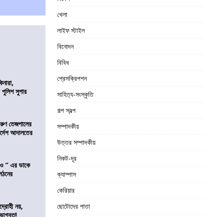
খেলা
লাইফ স্টাইল
বিনোদন
বিবিধ
প্রেসক্রিপশন
িনারা,
 পুলিশ সুপার
সাহিত্য-সংস্কৃতি
গল্প স্বল্প
তরুণ তেজপালের
সম্পাদকীয়
ির্দেশ আদালতের
উত্তর সম্পাদকীয়
নিকট-দূর
াও ” এর ডাকে
ংগঠনের
ক্যাম্পাস
কেরিয়ার
দ্রোহী নয়,
ছোটোদের পাতা
 ভাগবত!