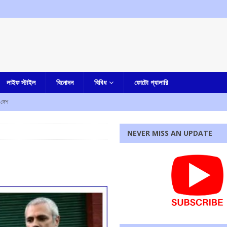
লাইফ স্টাইল
বিনোদন
বিবিধ
ফোটো গ্যালারি
দেশ
NEVER MISS AN UPDATE
জেলা পুলিশ সুপার কী বললেন
আমার বাংলা
কারাদন্ডের নির্দেশ আদালতের
এক নজরে
ম শ্রমিক সংগঠনের
আমার বাংলা
পাশে মোহন ভাগবত!
এক নজরে
রধোর, উত্তেজনা ডোমজুর এলাকায়..
বাংলা