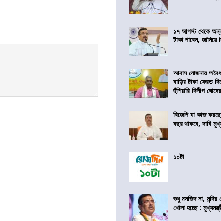
১৭ আগস্ট থেকে অন্নপূ
টাকা পাবেন, জানিয়ে দিল
আবাস যোজনায় অবৈধ 
বাড়ির টাকা ফেরত দি
হুঁশিয়ারি দিলীপ ঘোষে
বিজেপি যা কাজ করছে
বছর থাকবে, দাবি মুখ্যম
১০টা
শুধু মসজিদ না, মন্দি
খোলা হচ্ছে : মুখ্যমন্ত্