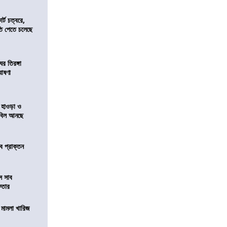
র্ট চত্বরে,
ি পেতে চলেছে
র তিরঙ্গা
ঘোষণা
 হাওড়া ও
স বিল আনছে
ে প্রাক্তন
ে সাব
েফতার
থ মামলা খারিজ