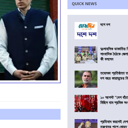
QUICK NEWS
দশে দশ
দুঃসাহসিক ডাকাতির ক
সাংবাদিক বৈঠকে জেলা
কী বললেন
তহেলকা প্রতিষ্ঠাতা 
দশ বছর কারাদন্ডের ন
১০ আগস্ট “দেশ বাঁচ
মিছিল বাম শ্রমিক স
প্রতিবাদ করলেই দেশ
তরুণদের পাশে মোহন