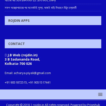
আর জি কর থেকে চিকিৎসাধীন দুই রোগী উধাও, চাঞ্চল্য
সফল অস্ত্রোপচারের পর অনেকটাই সুস্থ, আজই বাড়ি ফিরছেন মিঠুন চক্রবর্তী
ROJDIN APPS
CONTACT
J.B Web (rojdin.in)
3 B Sadananda Road,
Kolkata-700 026
Email: acharya.piyali@gmail.com
+91 9051872515, +91 9051517441
Copyright © 2018 |
rojdin.in
All rights reserved. Powered by
Prismhub