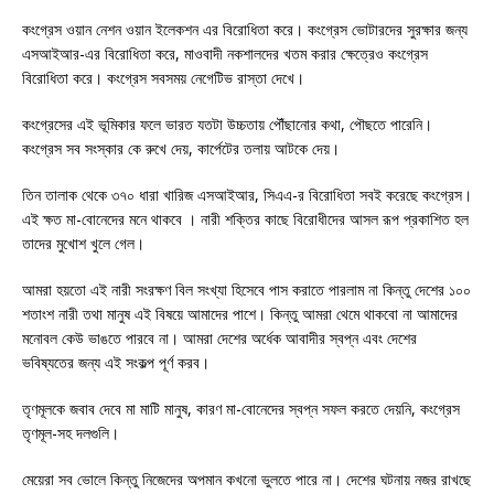
কংগ্রেস ওয়ান নেশন ওয়ান ইলেকশন এর বিরোধিতা করে। কংগ্রেস ভোটারদের সুরক্ষার জন্য
এসআইআর-এর বিরোধিতা করে, মাওবাদী নকশালদের খতম করার ক্ষেত্রেও কংগ্রেস
বিরোধিতা করে। কংগ্রেস সবসময় নেগেটিভ রাস্তা দেখে।
কংগ্রেসের এই ভূমিকার ফলে ভারত যতটা উচ্চতায় পৌঁছানোর কথা, পৌছতে পারেনি।
কংগ্রেস সব সংস্কার কে রুখে দেয়, কার্পেটের তলায় আটকে দেয়।
তিন তালাক থেকে ৩৭০ ধারা খারিজ এসআইআর, সিএএ-র বিরোধিতা সবই করেছে কংগ্রেস।
এই ক্ষত মা-বোনেদের মনে থাকবে । নারী শক্তির কাছে বিরোধীদের আসল রূপ প্রকাশিত হল
তাদের মুখোশ খুলে গেল।
আমরা হয়তো এই নারী সংরক্ষণ বিল সংখ্যা হিসেবে পাস করাতে পারলাম না কিন্তু দেশের ১০০
শতাংশ নারী তথা মানুষ এই বিষয়ে আমাদের পাশে। কিন্তু আমরা থেমে থাকবো না আমাদের
মনোবল কেউ ভাঙতে পারবে না। আমরা দেশের অর্ধেক আবাদীর স্বপ্ন এবং দেশের
ভবিষ্যতের জন্য এই সংকল্প পূর্ণ করব।
তৃণমূলকে জবাব দেবে মা মাটি মানুষ, কারণ মা-বোনেদের স্বপ্ন সফল করতে দেয়নি, কংগ্রেস
তৃণমূল-সহ দলগুলি।
মেয়েরা সব ভোলে কিন্তু নিজেদের অপমান কখনো ভুলতে পারে না। দেশের ঘটনায় নজর রাখছে