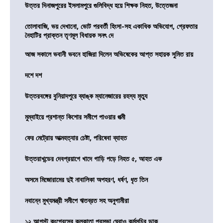
উত্তর দিনাজপুরের ইসলামপুরে গুলিবিদ্ধ হয়ে শিক্ষক নিহত, উত্তেজনা
তোলাবাজি, ভয় দেখানো, ভোট পরবর্তী হিংসা-সহ একাধিক অভিযোগ, গ্রেফতার
নৈহাটির প্রাক্তন তৃণমূল বিধায়ক সনৎ দে
আজ সকালে ভবানী ভবনে হাজিরা দিলেন অভিষেকের আপ্ত সহায়ক সুমিত রায়
দশে দশ
উত্তরবঙ্গের বুনিয়াদপুরে ব্যাঙ্ক ম্যানেজারের রহস্য মৃত্যু
মুম্বাইয়ে প্রশান্ত কিশোর সমীপে পাওয়ার পত্মী
ফের মেট্রোয় আত্মহত্যার চেষ্টা, পরিষেবা ব্যাহত
উত্তরাখন্ডের দেবপ্রয়াগে খাদে গাড়ি পড়ে নিহত ৫, আহত এক
অসমে মিজোরামের দুই নাবালিকা অপহরণ, ধর্ষণ, ধৃত তিন
নবান্নে মুখ্যমন্ত্রী সমীপে ঋতব্রত সহ অনুগামীরা
১২ আগস্ট কংগ্রেসের কলকাতা পুরসভা ঘেরাও কর্মসূচির ডাক