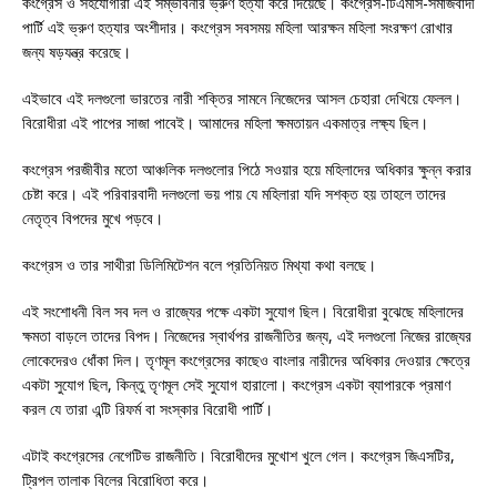
কংগ্রেস ও সহযোগীরা এই সম্ভাবনার ভ্রুণ হত্যা করে দিয়েছে। কংগ্রেস-টিএমসি-সমাজবাদী
পার্টি এই ভ্রুণ হত্যার অংশীদার। কংগ্রেস সবসময় মহিলা আরক্ষন মহিলা সংরক্ষণ রোখার
জন্য ষড়যন্ত্র করেছে।
এইভাবে এই দলগুলো ভারতের নারী শক্তির সামনে নিজেদের আসল চেহারা দেখিয়ে ফেলল।
বিরোধীরা এই পাপের সাজা পাবেই। আমাদের মহিলা ক্ষমতায়ন একমাত্র লক্ষ্য ছিল।
কংগ্রেস পরজীবীর মতো আঞ্চলিক দলগুলোর পিঠে সওয়ার হয়ে মহিলাদের অধিকার ক্ষুন্ন করার
চেষ্টা করে। এই পরিবারবাদী দলগুলো ভয় পায় যে মহিলারা যদি সশক্ত হয় তাহলে তাদের
নেতৃত্ব বিপদের মুখে পড়বে।
কংগ্রেস ও তার সাথীরা ডিলিমিটেশন বলে প্রতিনিয়ত মিথ্যা কথা বলছে।
এই সংশোধনী বিল সব দল ও রাজ্যের পক্ষে একটা সুযোগ ছিল। বিরোধীরা বুঝেছে মহিলাদের
ক্ষমতা বাড়লে তাদের বিপদ। নিজেদের স্বার্থপর রাজনীতির জন্য, এই দলগুলো নিজের রাজ্যের
লোকেদেরও ধোঁকা দিল। তৃণমূল কংগ্রেসের কাছেও বাংলার নারীদের অধিকার দেওয়ার ক্ষেত্রে
একটা সুযোগ ছিল, কিন্তু তৃণমূল সেই সুযোগ হারালো। কংগ্রেস একটা ব্যাপারকে প্রমাণ
করল যে তারা এন্টি রিফর্ম বা সংস্কার বিরোধী পার্টি।
এটাই কংগ্রেসের নেগেটিভ রাজনীতি। বিরোধীদের মুখোশ খুলে গেল। কংগ্রেস জিএসটির,
ট্রিপল তালাক বিলের বিরোধিতা করে।