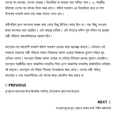
দেশের মা-বোনেরা, দেশের মেয়েরা। বিরোধীরা যা করেছে তার শাস্তি পাবে। ২১ শতাব্দীর
মহিলারা দেশের সব ঘটনার দিকে নজর রাখে। মহিলা সংরক্ষণ এর বিরোধিতা করে যে পাপ
বিপক্ষের দলগুলি করল তার সাজা তাদের পেতে হবে।
নারীশক্তি বন্দন সংশোধন কারুর কাছ থেকে কিছু ছিনিয়ে নেবার ছিল না। বরং কিছু দেওয়ার
জন্য সংশোধন করা হয়েছিল। এটা সময়ের চাহিদা। এটা উত্তর-দক্ষিণ পূর্ব-পশ্চিম সব রাজ্যে
নারী শক্তির সমানাধিকারের প্রয়াস ছিল।
কংগ্রেস-সহ সহযোগী দলগুলি মহিলা সংরক্ষণ রোখার জন্য ষড়যন্ত্র করলো। এইভাবে এই
দলগুলো ভারতের নারী শক্তির সামনে নিজেদের আসল চেহারা নিজেদের মুখোশ সরিয়ে মুখ
দেখিয়ে ফেলল। কংগ্রেস নিজের আসল চেহারা না দেখিয়ে ইতিহাস রচনার সুযোগ পেয়েছিল।
কংগ্রেস পরজীবীর মতো আঞ্চলিক দলগুলির পিঠে চেপে আঞ্চলিক দলগুলির রাজনৈতিক ভবিষ্যৎ
নষ্ট করলো। কংগ্রেস এই মিথ্যা শিখেছে ইংরেজদের কাছ থেকে। দেশের নারী শক্তি,
কংগ্রেস ও তার সহযোগীদের এই পাপের জন্য কোনদিন ক্ষমা করবে না
PREVIOUS
তৃণমূলের ব্যানারের উপর বিজেপির পোস্টার, উত্তেজনা কৃষ্ণনগর উত্তরে
NEXT
সংখ্যালঘুদের মূল স্রোতে থাকার বার্তা শমীক ভট্টাচার্যর