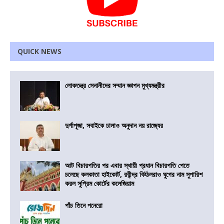
QUICK NEWS
লোকতন্ত্র সেনানীদের সম্মান জ্ঞাপন মুখ্যমন্ত্রীর
দুর্গাপূজা, সবাইকে ঢালাও অনুদান নয় রাজ্যের
আট বিচারপতির পর এবার স্থায়ী প্রধান বিচারপতি পেতে
চলেছে কলকাতা হাইকোর্ট, রবীন্দ্র বিঠ্ঠলরাও ঘুগের নাম সুপারিশ
করল সুপ্রিম কোর্টের কলেজিয়াম
পাঁচ তিনে পনেরো