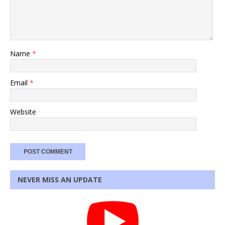
Name
*
Email
*
Website
NEVER MISS AN UPDATE