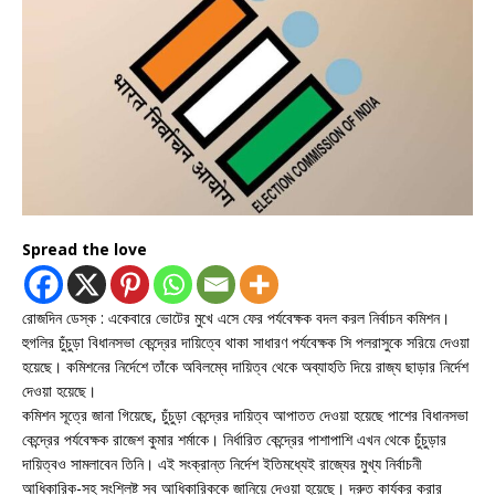
Spread the love
রোজদিন ডেস্ক : একেবারে ভোটের মুখে এসে ফের পর্যবেক্ষক বদল করল নির্বাচন কমিশন।
হুগলির চুঁচুড়া বিধানসভা কেন্দ্রের দায়িত্বে থাকা সাধারণ পর্যবেক্ষক সি পলরাসুকে সরিয়ে দেওয়া
হয়েছে। কমিশনের নির্দেশে তাঁকে অবিলম্বে দায়িত্ব থেকে অব্যাহতি দিয়ে রাজ্য ছাড়ার নির্দেশ
দেওয়া হয়েছে।
কমিশন সূত্রে জানা গিয়েছে, চুঁচুড়া কেন্দ্রের দায়িত্ব আপাতত দেওয়া হয়েছে পাশের বিধানসভা
কেন্দ্রের পর্যবেক্ষক রাজেশ কুমার শর্মাকে। নির্ধারিত কেন্দ্রের পাশাপাশি এখন থেকে চুঁচুড়ার
দায়িত্বও সামলাবেন তিনি। এই সংক্রান্ত নির্দেশ ইতিমধ্যেই রাজ্যের মুখ্য নির্বাচনী
আধিকারিক-সহ সংশ্লিষ্ট সব আধিকারিককে জানিয়ে দেওয়া হয়েছে। দ্রুত কার্যকর করার