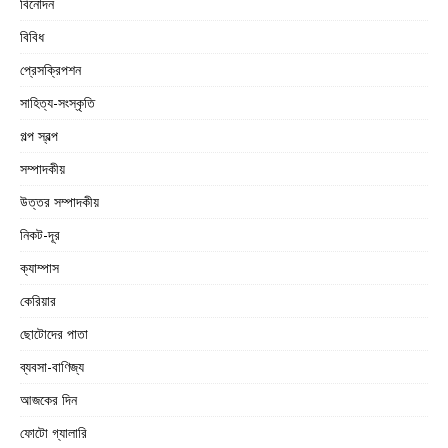
বিনোদন
বিবিধ
প্রেসক্রিপশন
সাহিত্য-সংস্কৃতি
গল্প স্বল্প
সম্পাদকীয়
উত্তর সম্পাদকীয়
নিকট-দূর
ক্যাম্পাস
কেরিয়ার
ছোটোদের পাতা
ব্যবসা-বাণিজ্য
আজকের দিন
ফোটো গ্যালারি