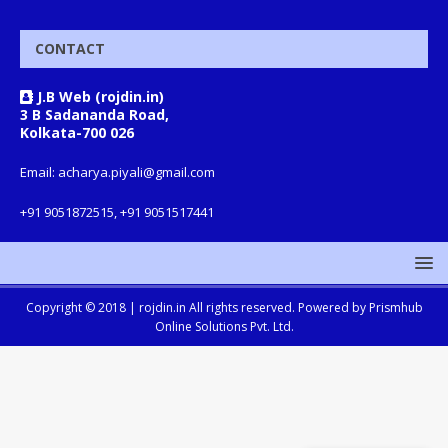
CONTACT
J.B Web (rojdin.in)
3 B Sadananda Road,
Kolkata-700 026
Email: acharya.piyali@gmail.com
+91 9051872515, +91 9051517441
Copyright © 2018 |
rojdin.in
All rights reserved. Powered by
Prismhub
Online Solutions Pvt. Ltd.