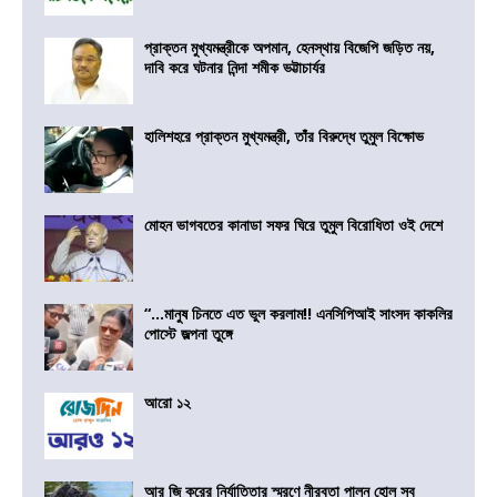
প্রাক্তন মুখ্যমন্ত্রীকে অপমান, হেনস্থায় বিজেপি জড়িত নয়,
দাবি করে ঘটনার নিন্দা শমীক ভট্টাচার্যর
হালিশহরে প্রাক্তন মুখ্যমন্ত্রী, তাঁর বিরুদ্ধে তুমুল বিক্ষোভ
মোহন ভাগবতের কানাডা সফর ঘিরে তুমুল বিরোধিতা ওই দেশে
“…মানুষ চিনতে এত ভুল করলাম!! এনসিপিআই সাংসদ কাকলির
পোস্টে জল্পনা তুঙ্গে
আরো ১২
আর জি করের নির্যাতিতার স্মরণে নীরবতা পালন হোল সব