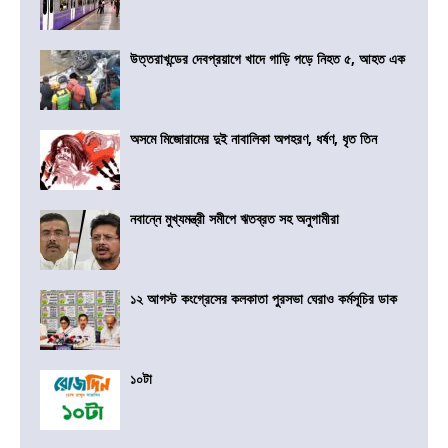
উত্তরাখন্ডের দেবপ্রয়াগে খাদে গাড়ি পড়ে নিহত ৫, আহত এক
অসমে মিজোরামের দুই নাবালিকা অপহরণ, ধর্ষণ, ধৃত তিন
নবান্নে মুখ্যমন্ত্রী সমীপে ঋতব্রত সহ অনুগামীরা
১২ আগস্ট কংগ্রেসের কলকাতা পুরসভা ঘেরাও কর্মসূচির ডাক
১০টা