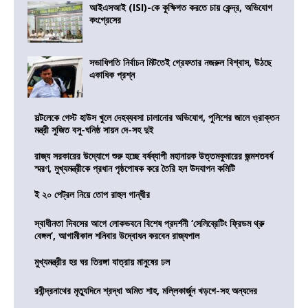
আইএসআই (ISI)-কে কুক্ষিগত করতে চায় কেন্দ্র, অভিযোগ
কংগ্রেসের
সভাধিপতি নির্বাচন মিটতেই গ্রেফতার নজরুল বিশ্বাস, উঠছে
একাধিক প্রশ্ন
সল্টলেকে গেস্ট হাউস খুলে দেহব্যবসা চালানোর অভিযোগ, পুলিশের জালে ও্রাক্তন
মন্ত্রী সুজিত বসু-ঘনিষ্ঠ সায়ন দে-সহ দুই
রাজ্য সরকারের উদ্যোগে শুরু হচ্ছে বর্ষব্যাপী মহানায়ক উত্তমকুমারের জন্মশতবর্ষ
স্মরণ, মুখ্যমন্ত্রীকে প্রধান পৃষ্ঠপোষক করে তৈরি হল উদযাপন কমিটি
ই ২০ পেট্রল নিয়ে তোপ রাহুল গান্ধীর
স্বাধীনতা দিবসের আগে লোকভবনে বিশেষ প্রদর্শনী ‘সেলিব্রেটিং ফ্রিডম থ্রু
বেঙ্গল’, আগামীকাল শনিবার উদ্বোধন করবেন রাজ্যপাল
মুখ্যমন্ত্রীর হর ঘর তিরঙ্গা যাত্রায় মানুষের ঢল
রবীন্দ্রনাথের মৃত্যুদিনে শ্রদ্ধা অমিত শাহ, মল্লিকার্জুন খড়গে-সহ অন্যদের