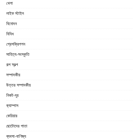
খেলা
লাইফ স্টাইল
বিনোদন
বিবিধ
প্রেসক্রিপশন
সাহিত্য-সংস্কৃতি
গল্প স্বল্প
সম্পাদকীয়
উত্তর সম্পাদকীয়
নিকট-দূর
ক্যাম্পাস
কেরিয়ার
ছোটোদের পাতা
ব্যবসা-বাণিজ্য