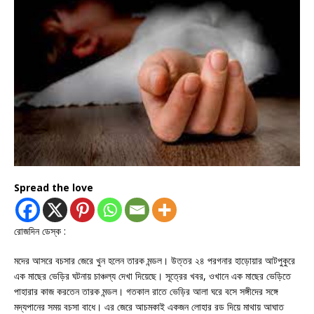
Spread the love
রোজদিন ডেস্ক :
মদের আসরে বচসার জেরে খুন হলেন তারক মন্ডল। উত্তর ২৪ পরগনার হাড়োয়ার আটপুকুরে
এক মাছের ভেড়ির ঘটনায় চাঞ্চল্য দেখা দিয়েছে। সূত্রের খবর, ওখানে এক মাছের ভেড়িতে
পাহারার কাজ করতেন তারক মন্ডল। গতকাল রাতে ভেড়ির আলা ঘরে বসে সঙ্গীদের সঙ্গে
মদ্যপানের সময় বচসা বাধে। এর জেরে আচমকাই একজন লোহার রড দিয়ে মাথায় আঘাত