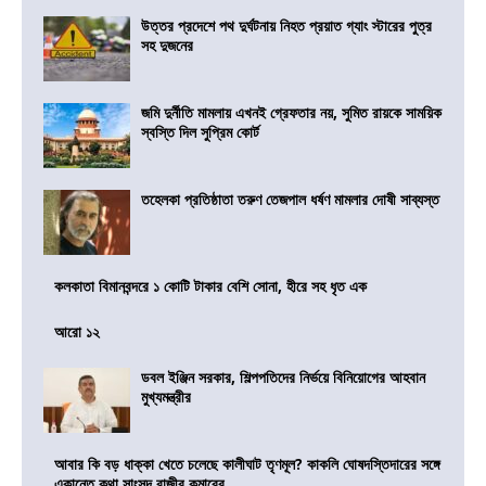
উত্তর প্রদেশে পথ দুর্ঘটনায় নিহত প্রয়াত গ্যাং স্টারের পুত্র
সহ দুজনের
জমি দুর্নীতি মামলায় এখনই গ্রেফতার নয়, সুমিত রায়কে সাময়িক
স্বস্তি দিল সুপ্রিম কোর্ট
তহেলকা প্রতিষ্ঠাতা তরুণ তেজপাল ধর্ষণ মামলার দোষী সাব্যস্ত
কলকাতা বিমানবন্দরে ১ কোটি টাকার বেশি সোনা, হীরে সহ ধৃত এক
আরো ১২
ডবল ইঞ্জিন সরকার, শিল্পপতিদের নির্ভয়ে বিনিয়োগের আহবান
মুখ্যমন্ত্রীর
আবার কি বড় ধাক্কা খেতে চলেছে কালীঘাট তৃণমূল? কাকলি ঘোষদস্তিদারের সঙ্গে
একান্তে কথা সাংসদ রাজীব কুমারের