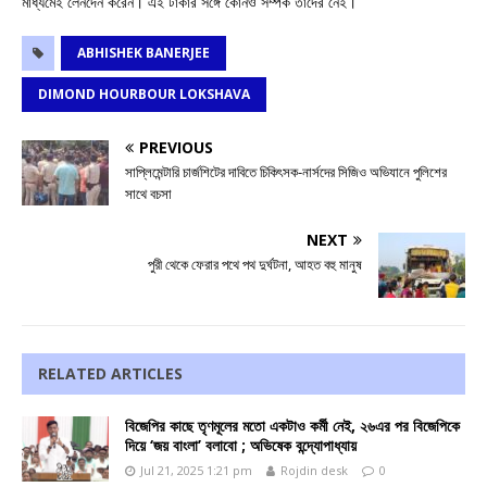
মাধ্যমেই লেনদেন করেন। এই টাকার সঙ্গে কোনও সম্পর্ক তাঁদের নেই।
ABHISHEK BANERJEE
DIMOND HOURBOUR LOKSHAVA
PREVIOUS
সাপ্লিমেন্টারি চার্জশিটের দাবিতে চিকিৎসক-নার্সদের সিজিও অভিযানে পুলিশের
সাথে বচসা
NEXT
পুরী থেকে ফেরার পথে পথ দুর্ঘটনা, আহত বহু মানুষ
RELATED ARTICLES
বিজেপির কাছে তৃণমূলের মতো একটাও কর্মী নেই, ২৬এর পর বিজেপিকে
দিয়ে ‘জয় বাংলা’ বলাবো ; অভিষেক বন্দ্যোপাধ্যায়
Jul 21, 2025 1:21 pm
Rojdin desk
0