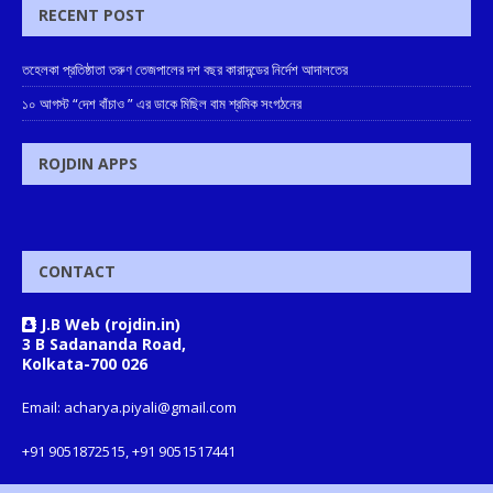
RECENT POST
তহেলকা প্রতিষ্ঠাতা তরুণ তেজপালের দশ বছর কারাদন্ডের নির্দেশ আদালতের
১০ আগস্ট “দেশ বাঁচাও ” এর ডাকে মিছিল বাম শ্রমিক সংগঠনের
ROJDIN APPS
CONTACT
J.B Web (rojdin.in)
3 B Sadananda Road,
Kolkata-700 026
Email: acharya.piyali@gmail.com
+91 9051872515, +91 9051517441