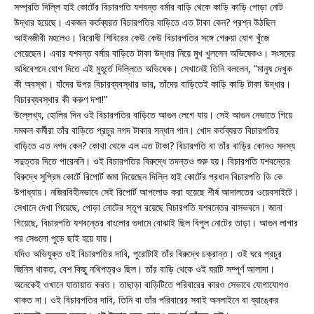
সম্প্রতি দিল্লি হাই কোর্টের বিচারপতি যশবন্ত বর্মার বাড়ি থেকে কাড়ি কাড়ি পোড়া নোট
উদ্ধার হয়েছে। একজন কর্তব্যরত বিচারপতির বাড়িতে এত টাকা কেন? প্রশ্ন উঠছিল
আইনজীবী মহলেও। বিরোধী শিবিরের কেউ কেউ বিচারপতির সঙ্গে গেরুয়া যোগ খুঁজে
পেয়েছেন। এবার যশবন্ত বর্মার বাড়িতে টাকা উদ্ধার নিয়ে মুখ খুললেন অভিষেকও। সংসদের
অধিবেশনে যোগ দিতে এই মুহূর্তে দিল্লিতে অভিষেক। সেখানেই তিনি বললেন, “মানুষ দেখুক
কী অবস্থা। যাঁদের উপর বিচারব্যবস্থার ভার, তাঁদের বাড়িতেই কাড়ি কাড়ি টাকা উদ্ধার।
বিচারব্যবস্থার কী করুণ দশা!”
উল্লেখ্য, হোলির দিন ওই বিচারপতির বাড়িতে আগুন লেগে যায়। সেই আগুন নেভাতে গিয়ে
দমকল কর্মীরা তাঁর বাড়িতে প্রচুর নগদ টাকার সন্ধান পান। খোদ কর্তব্যরত বিচারপতির
বাড়িতে এত নগদ কেন? কোথা থেকে এল এত টাকা? বিচারপতি বা তাঁর বাড়ির কোনও সদস্য
সদুত্তর দিতে পারেননি। ওই বিচারপতির বিরুদ্ধে তদন্তও শুরু হয়। বিচারপতি যশবন্তের
বিরুদ্ধে সুপ্রিম কোর্টে রিপোর্ট জমা দিয়েছেন দিল্লি হাই কোর্টের প্রধান বিচারপতি ডি কে
উপাধ্যায়। নজিরবিহীনভাবে সেই রিপোর্ট আপলোড করা হয়েছে শীর্ষ আদালতের ওয়েবসাইটে।
সেখানে দেখা গিয়েছে, পোড়া নোটের স্তূপ রয়েছে বিচারপতি যশবন্তের বাসভবনে। জানা
গিয়েছে, বিচারপতি যশবন্তের বাংলোর গুদামে বোঝাই ছিল বিপুল নোটের তাড়া। আগুন লাগার
পর সেগুলো পুড়ে ছাই হয়ে যায়।
যদিও অভিযুক্ত ওই বিচারপতির দাবি, পুরোটাই তাঁর বিরুদ্ধে চক্রান্ত। ওই ঘরে প্রচুর
জিনিস থাকত, বেশ কিছু নথিপত্রও ছিল। তাঁর বাড়ি থেকে ওই ঘরটি সম্পূর্ণ আলাদা।
অনেকেই ওখানে যাতায়াত করত। তাছাড়া বাড়িটিতে পরিবারের কারও সেভাবে যোগাযোগও
থাকত না। ওই বিচারপতির দাবি, তিনি বা তাঁর পরিবারের সবাই অনলাইনে বা ব্যাঙ্কের