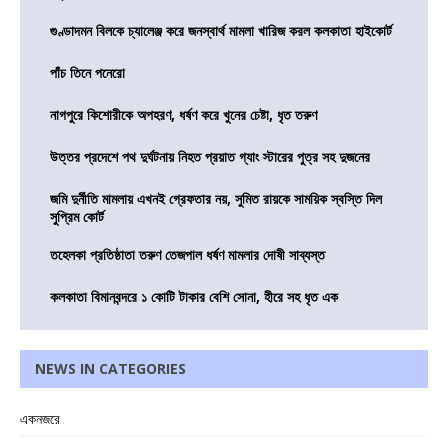
গুণ্ডাদমন বিলকে চ্যালেঞ্জ করে জনস্বার্থ মামলা খারিজ করল কলকাতা হাইকোর্ট
পাঁচ তিনে পনেরো
নাগপুরে কিশোরীকে অপহরণ, ধর্ষণ করে খুনের চেষ্টা, ধৃত তরুণ
উত্তর প্রদেশে পথ দুর্ঘটনায় নিহত প্রয়াত গ্যাং স্টারের পুত্র সহ দুজনের
জমি দুর্নীতি মামলায় এখনই গ্রেফতার নয়, সুমিত রায়কে সাময়িক স্বস্তি দিল
সুপ্রিম কোর্ট
তহেলকা প্রতিষ্ঠাতা তরুণ তেজপাল ধর্ষণ মামলার দোষী সাব্যস্ত
কলকাতা বিমানবন্দরে ১ কোটি টাকার বেশি সোনা, হীরে সহ ধৃত এক
NEWS IN CATEGORIES
একনজরে