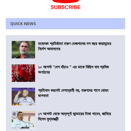
QUICK NEWS
তহেলকা প্রতিষ্ঠাতা তরুণ তেজপালের দশ বছর কারাদন্ডের
নির্দেশ আদালতের
১০ আগস্ট “দেশ বাঁচাও ” এর ডাকে মিছিল বাম শ্রমিক
সংগঠনের
প্রতিবাদ করলেই দেশদ্রোহী নয়, তরুণদের পাশে মোহন
ভাগবত!
১৭ আগস্ট থেকে অন্নপূর্ণা ভান্ডারের টাকা পাবেন, জানিয়ে
দিলেন মুখ্যমন্ত্রী