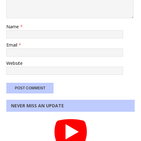
Name
*
Email
*
Website
NEVER MISS AN UPDATE