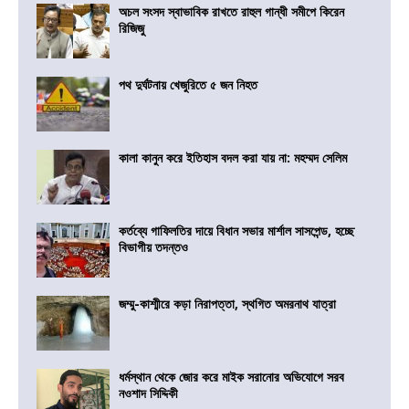
অচল সংসদ স্বাভাবিক রাখতে রাহুল গান্ধী সমীপে কিরেন
রিজিজু
পথ দুর্ঘটনায় খেজুরিতে ৫ জন নিহত
কালা কানুন করে ইতিহাস বদল করা যায় না: মহম্মদ সেলিম
কর্তব্যে গাফিলতির দায়ে বিধান সভার মার্শাল সাসপেন্ড, হচ্ছে
বিভাগীয় তদন্তও
জম্মু-কাশ্মীরে কড়া নিরাপত্তা, স্থগিত অমরনাথ যাত্রা
ধর্মস্থান থেকে জোর করে মাইক সরানোর অভিযোগে সরব
নওশাদ সিদ্দিকী