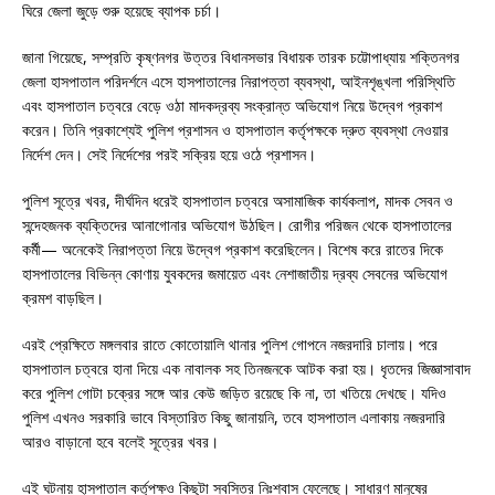
ঘিরে জেলা জুড়ে শুরু হয়েছে ব্যাপক চর্চা।
জানা গিয়েছে, সম্প্রতি কৃষ্ণনগর উত্তর বিধানসভার বিধায়ক তারক চট্টোপাধ্যায় শক্তিনগর
জেলা হাসপাতাল পরিদর্শনে এসে হাসপাতালের নিরাপত্তা ব্যবস্থা, আইনশৃঙ্খলা পরিস্থিতি
এবং হাসপাতাল চত্বরে বেড়ে ওঠা মাদকদ্রব্য সংক্রান্ত অভিযোগ নিয়ে উদ্বেগ প্রকাশ
করেন। তিনি প্রকাশ্যেই পুলিশ প্রশাসন ও হাসপাতাল কর্তৃপক্ষকে দ্রুত ব্যবস্থা নেওয়ার
নির্দেশ দেন। সেই নির্দেশের পরই সক্রিয় হয়ে ওঠে প্রশাসন।
পুলিশ সূত্রে খবর, দীর্ঘদিন ধরেই হাসপাতাল চত্বরে অসামাজিক কার্যকলাপ, মাদক সেবন ও
সন্দেহজনক ব্যক্তিদের আনাগোনার অভিযোগ উঠছিল। রোগীর পরিজন থেকে হাসপাতালের
কর্মী— অনেকেই নিরাপত্তা নিয়ে উদ্বেগ প্রকাশ করেছিলেন। বিশেষ করে রাতের দিকে
হাসপাতালের বিভিন্ন কোণায় যুবকদের জমায়েত এবং নেশাজাতীয় দ্রব্য সেবনের অভিযোগ
ক্রমশ বাড়ছিল।
এরই প্রেক্ষিতে মঙ্গলবার রাতে কোতোয়ালি থানার পুলিশ গোপনে নজরদারি চালায়। পরে
হাসপাতাল চত্বরে হানা দিয়ে এক নাবালক সহ তিনজনকে আটক করা হয়। ধৃতদের জিজ্ঞাসাবাদ
করে পুলিশ গোটা চক্রের সঙ্গে আর কেউ জড়িত রয়েছে কি না, তা খতিয়ে দেখছে। যদিও
পুলিশ এখনও সরকারি ভাবে বিস্তারিত কিছু জানায়নি, তবে হাসপাতাল এলাকায় নজরদারি
আরও বাড়ানো হবে বলেই সূত্রের খবর।
এই ঘটনায় হাসপাতাল কর্তৃপক্ষও কিছুটা স্বস্তির নিঃশ্বাস ফেলেছে। সাধারণ মানুষের