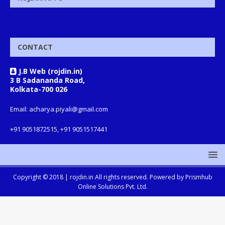
CONTACT
J.B Web (rojdin.in)
3 B Sadananda Road,
Kolkata-700 026
Email: acharya.piyali@gmail.com
+91 9051872515, +91 9051517441
Copyright © 2018 |
rojdin.in
All rights reserved. Powered by
Prismhub
Online Solutions Pvt. Ltd.