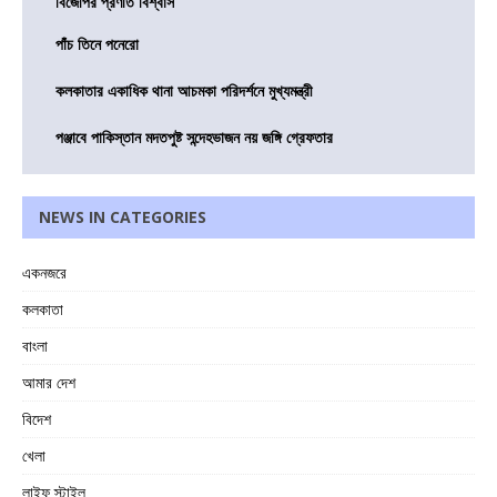
বিজেপির প্রণতি বিশ্বাস
পাঁচ তিনে পনেরো
কলকাতার একাধিক থানা আচমকা পরিদর্শনে মুখ্যমন্ত্রী
পঞ্জাবে পাকিস্তান মদতপুষ্ট সন্দেহভাজন নয় জঙ্গি গ্রেফতার
NEWS IN CATEGORIES
একনজরে
কলকাতা
বাংলা
আমার দেশ
বিদেশ
খেলা
লাইফ স্টাইল