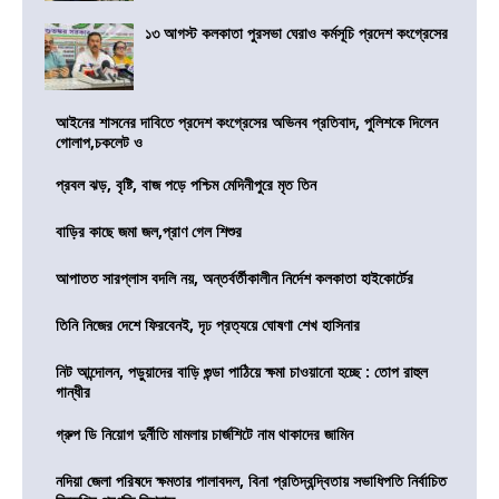
১৩ আগস্ট কলকাতা পুরসভা ঘেরাও কর্মসূচি প্রদেশ কংগ্রেসের
আইনের শাসনের দাবিতে প্রদেশ কংগ্রেসের অভিনব প্রতিবাদ, পুলিশকে দিলেন
গোলাপ,চকলেট ও
প্রবল ঝড়, বৃষ্টি, বাজ পড়ে পশ্চিম মেদিনীপুরে মৃত তিন
বাড়ির কাছে জমা জল,প্রাণ গেল শিশুর
আপাতত সারপ্লাস বদলি নয়, অন্তর্বর্তীকালীন নির্দেশ কলকাতা হাইকোর্টের
তিনি নিজের দেশে ফিরবেনই, দৃঢ প্রত্যয়ে ঘোষণা শেখ হাসিনার
নিট আন্দোলন, পড়ুয়াদের বাড়ি গুন্ডা পাঠিয়ে ক্ষমা চাওয়ানো হচ্ছে : তোপ রাহুল
গান্ধীর
গ্রুপ ডি নিয়োগ দুর্নীতি মামলায় চার্জশিটে নাম থাকাদের জামিন
নদিয়া জেলা পরিষদে ক্ষমতার পালাবদল, বিনা প্রতিদ্বন্দ্বিতায় সভাধিপতি নির্বাচিত