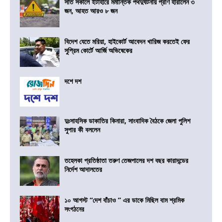
সাত সকালে ইটাহারে মর্মান্তিক পথদুর্ঘটনায় প্রাণ হারালেন ৩
জন, আহত আরও ৮ জন
বিদেশ যেতে মরিয়া, হাইকোর্ট আবেদন খারিজ করতেই ফের
সুপ্রিম কোর্টে আর্জি অভিষেকের
দশে দশ
দুঃসাহসিক ডাকাতির কিনারা, সাংবাদিক বৈঠকে জেলা পুলিশ
সুপার কী বললেন
তহেলকা প্রতিষ্ঠাতা তরুণ তেজপালের দশ বছর কারাদন্ডের
নির্দেশ আদালতের
১০ আগস্ট “দেশ বাঁচাও ” এর ডাকে মিছিল বাম শ্রমিক
সংগঠনের