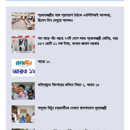
প্রধানমন্ত্রীর সঙ্গে প্রাতরাশ বৈঠকে এনসিপিআই সাংসদরা,
ছিলেন তিন বেসুরো সাংসদও
গত সাড়ে পাঁচ বছরে ৭৭টি দেশে সফর প্রধানমন্ত্রী মোদির, খরচ
৫৫৭ কোটি ৫১ লক্ষ টাকা, সংসদে জানাল সরকার
আরো ১২
থাইল্যান্ডে কিশোরের গুলিতে নিহত ২, আহত ১৫
অসুস্থ মিঠুন চক্রবর্তীকে দেখতে হাসপাতালে মুখ্যমন্ত্রী