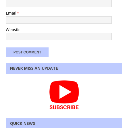
Email
*
Website
NEVER MISS AN UPDATE
QUICK NEWS