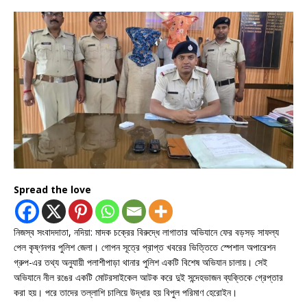
Spread the love
নিজস্ব সংবাদদাতা, নদিয়া: মাদক চক্রের বিরুদ্ধে লাগাতার অভিযানে ফের বড়সড় সাফল্য
পেল কৃষ্ণনগর পুলিশ জেলা। গোপন সূত্রে প্রাপ্ত খবরের ভিত্তিতে স্পেশাল অপারেশন
গ্রুপ-এর তথ্য অনুযায়ী পলাশীপাড়া থানার পুলিশ একটি বিশেষ অভিযান চালায়। সেই
অভিযানে নীল রঙের একটি মোটরসাইকেল আটক করে দুই সন্দেহভাজন ব্যক্তিকে গ্রেপ্তার
করা হয়। পরে তাদের তল্লাশি চালিয়ে উদ্ধার হয় বিপুল পরিমাণ হেরোইন।