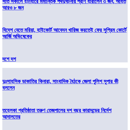
সাত সকালে ইটাহারে মর্মান্তিক পথদুর্ঘটনায় প্রাণ হারালেন ৩ জন, আহত
আরও ৮ জন
বিদেশ যেতে মরিয়া, হাইকোর্ট আবেদন খারিজ করতেই ফের সুপ্রিম কোর্টে
আর্জি অভিষেকের
দশে দশ
দুঃসাহসিক ডাকাতির কিনারা, সাংবাদিক বৈঠকে জেলা পুলিশ সুপার কী
বললেন
তহেলকা প্রতিষ্ঠাতা তরুণ তেজপালের দশ বছর কারাদন্ডের নির্দেশ
আদালতের