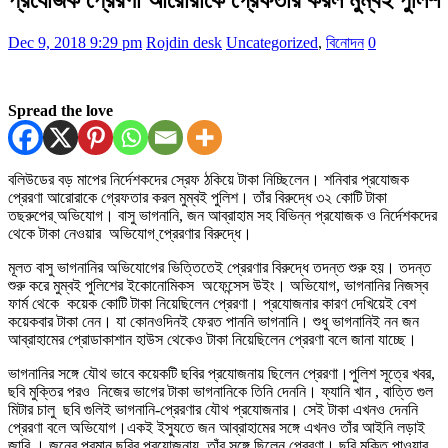
Dec 9, 2018 9:29 pm
Rojdin desk
Uncategorized
,
বিনোদন
0
Spread the love
বলিউডের বড় মাপের নির্দেশকদের স্রেফ ঠকিয়ে টাকা নিচ্ছিলেন। শনিবার প্রযোজক
প্রেরণা আরোরাকে গ্রেফতার করল মুম্বই পুলিশ। তাঁর বিরুদ্ধে ৩২ কোটি টাকা
তছরুপের ্অভিযোগ। বাসু ভাগনানি, জন আব্রাহাম সহ বিভিন্ন প্রযোজক ও নির্দেশকদের
থেকে টাকা নেওয়ার অভিযোগ ্প্রেরণার বিরুদ্ধে।
মূলত বাসু ভাগনানির অভিযোগের ভিত্তিতেই প্রেরণার বিরুদ্ধে তদন্ত শুরু হয়। তদন্ত
শুরু করে মুম্বই পুলিশের ইকোনোমিকস অফেন্সেস উইং। অভিযোগ, ভাগনানির নিজস্ব
ফার্ম থেকে কয়েক কোটি টাকা নিয়েছিলেন প্রেরণা। প্রযোজনার কারণ দেখিয়েই বেশ
কয়েকবার টাকা নেন। যা কোনওদিনই ফেরত পাননি ভাগনানি। শুধু ভাগনানিই নন জন
আব্রাহামের প্রোডাকাশান হাউস থেকেও টাকা নিয়েছিলেন প্রেরণা বলে জানা যাচ্ছে।
ভাগনানির সঙ্গে যৌথ ভাবে কয়েকটি ছবির প্রযোজনায় ছিলেন প্রেরণা।পুলিশ সূত্রে খবর,
ছবি মুক্তির পরও নিজের ভাগের টাকা ভাগনানিকে তিনি দেননি। ফ্যানি খান , বাত্তি গুল
মিটার চালু ছবি গুলিই ভাগনানি-প্রেরণার যৌথ প্রযোজনার। সেই টাকা এখনও দেননি
প্রেরণা বলে অভিযোগ।একই ইস্যুতে জন আব্রাহামের সঙ্গে এখনও তাঁর আইনি লড়াই
জারি । জনের পরমানু ছবির প্রযোজনায় তাঁর সঙ্গে ছিলেন প্রেরণা। ছবি মুক্তি পাওয়ার