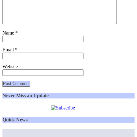
Name
*
Email
*
Website
Never Miss an Update
Quick News