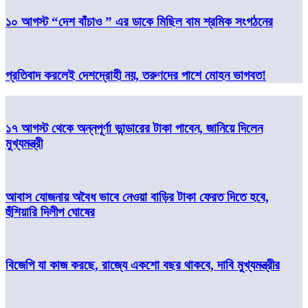
১০ আগস্ট “দেশ বাঁচাও ” এর ডাকে মিছিল বাম শ্রমিক সংগঠনের
প্রতিবাদ করলেই দেশদ্রোহী নয়, তরুণদের পাশে মোহন ভাগবত!
১৭ আগস্ট থেকে অন্নপূর্ণা ভান্ডারের টাকা পাবেন, জানিয়ে দিলেন
মুখ্যমন্ত্রী
আবাস যোজনায় অবৈধ ভাবে নেওয়া বাড়ির টাকা ফেরত দিতে হবে,
হুঁশিয়ারি দিলীপ ঘোষের
বিজেপি যা কাজ করছে, রাজ্যে একশো বছর থাকবে, দাবি মুখ্যমন্ত্রীর