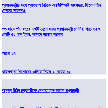
প্রধানমন্ত্রীর সঙ্গে প্রাতরাশ বৈঠকে এনসিপিআই সাংসদরা, ছিলেন তিন
বেসুরো সাংসদও
গত সাড়ে পাঁচ বছরে ৭৭টি দেশে সফর প্রধানমন্ত্রী মোদির, খরচ ৫৫৭
কোটি ৫১ লক্ষ টাকা, সংসদে জানাল সরকার
আরো ১২
থাইল্যান্ডে কিশোরের গুলিতে নিহত ২, আহত ১৫
অসুস্থ মিঠুন চক্রবর্তীকে দেখতে হাসপাতালে মুখ্যমন্ত্রী