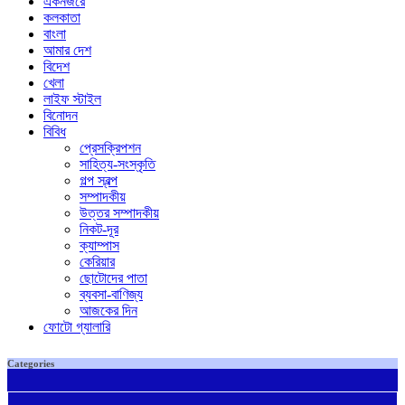
একনজরে
কলকাতা
বাংলা
আমার দেশ
বিদেশ
খেলা
লাইফ স্টাইল
বিনোদন
বিবিধ
প্রেসক্রিপশন
সাহিত্য-সংস্কৃতি
গল্প স্বল্প
সম্পাদকীয়
উত্তর সম্পাদকীয়
নিকট-দূর
ক্যাম্পাস
কেরিয়ার
ছোটোদের পাতা
ব্যবসা-বাণিজ্য
আজকের দিন
ফোটো গ্যালারি
Categories
Categories