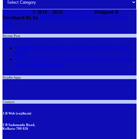
www.rojdin.in
© 2018
–
2024
|
Privacy Policy
Designed &
Developed By by
PRISMHUB ONLINE SOLUTIONS PVT.
LTD.
Recent Post
প্রধানমন্ত্রীর সঙ্গে প্রাতরাশ বৈঠকে এনসিপিআই সাংসদরা, ছিলেন তিন বেসুরো
সাংসদও
গত সাড়ে পাঁচ বছরে ৭৭টি দেশে সফর প্রধানমন্ত্রী মোদির, খরচ ৫৫৭ কোটি ৫১
লক্ষ টাকা, সংসদে জানাল সরকার
Rojdin Apps
Contact
J.B Web (rojdin.in)
3 B Sadananda Road,
Kolkata-700 026