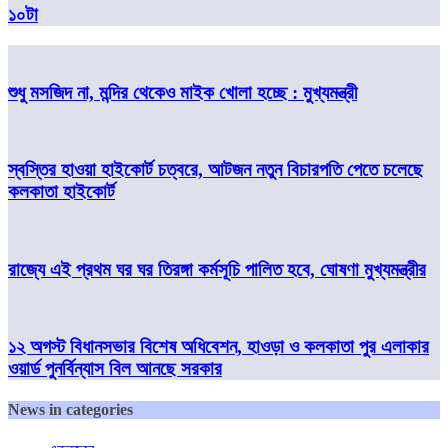
১০টা
শুধু মসজিদ না, মন্দির থেকেও মাইক খোলা হচ্ছে : মুখ্যমন্ত্রী
স্বস্তির হাওয়া হাইকোর্ট চত্বরে, আটজন নতুন বিচারপতি পেতে চলেছে
কলকাতা হাইকোর্ট
রাজ্যে এই প্রথম ঘর ঘর তিরঙ্গা কর্মসূচি পালিত হবে, ঘোষণা মুখ্যমন্ত্রীর
১২ অগস্ট বিধানসভার বিশেষ অধিবেশন, হাওড়া ও কলকাতা পুর এলাকার
ওয়ার্ড পুনর্বিন্যাস বিল আনছে সরকার
News in categories