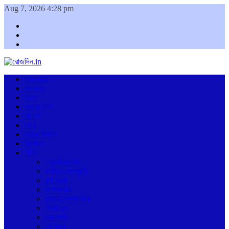
Aug 7, 2026 4:28 pm
Facebook
Twitter
Youtube
একনজরে
কলকাতা
বাংলা
আমার দেশ
বিদেশ
খেলা
লাইফ স্টাইল
বিনোদন
বিবিধ
প্রেসক্রিপশন
সাহিত্য-সংস্কৃতি
গল্প স্বল্প
সম্পাদকীয়
উত্তর সম্পাদকীয়
নিকট-দূর
ক্যাম্পাস
কেরিয়ার