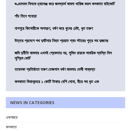
গুণ্ডাদমন বিলকে চ্যালেঞ্জ করে জনস্বার্থ মামলা খারিজ করল কলকাতা হাইকোর্ট
পাঁচ তিনে পনেরো
নাগপুরে কিশোরীকে অপহরণ, ধর্ষণ করে খুনের চেষ্টা, ধৃত তরুণ
উত্তর প্রদেশে পথ দুর্ঘটনায় নিহত প্রয়াত গ্যাং স্টারের পুত্র সহ দুজনের
জমি দুর্নীতি মামলায় এখনই গ্রেফতার নয়, সুমিত রায়কে সাময়িক স্বস্তি দিল
সুপ্রিম কোর্ট
তহেলকা প্রতিষ্ঠাতা তরুণ তেজপাল ধর্ষণ মামলার দোষী সাব্যস্ত
কলকাতা বিমানবন্দরে ১ কোটি টাকার বেশি সোনা, হীরে সহ ধৃত এক
NEWS IN CATEGORIES
একনজরে
কলকাতা