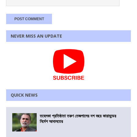
NEVER MISS AN UPDATE
QUICK NEWS
তহেলকা প্রতিষ্ঠাতা তরুণ তেজপালের দশ বছর কারাদন্ডের
নির্দেশ আদালতের