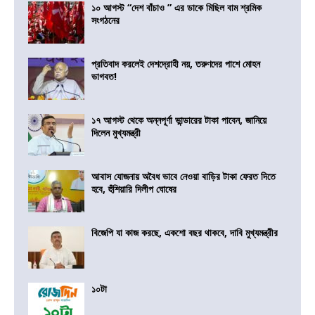
১০ আগস্ট “দেশ বাঁচাও ” এর ডাকে মিছিল বাম শ্রমিক
সংগঠনের
প্রতিবাদ করলেই দেশদ্রোহী নয়, তরুণদের পাশে মোহন
ভাগবত!
১৭ আগস্ট থেকে অন্নপূর্ণা ভান্ডারের টাকা পাবেন, জানিয়ে
দিলেন মুখ্যমন্ত্রী
আবাস যোজনায় অবৈধ ভাবে নেওয়া বাড়ির টাকা ফেরত দিতে
হবে, হুঁশিয়ারি দিলীপ ঘোষের
বিজেপি যা কাজ করছে, একশো বছর থাকবে, দাবি মুখ্যমন্ত্রীর
১০টা