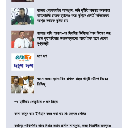
বাড়ছে গ্রেফতারির আশঙ্কা, জমি দূর্নীতি মামলায় কলকাতা
হাইকোর্টের রায়কে চ্যালেঞ্জ করে সুপ্রিম কোর্টে অভিষেকের
আপ্ত সহায়ক সুমিত রায়
বাংলার বাড়ি প্রকল্প-এর দ্বিতীয় কিস্তির টাকা বিতরণ শুরু,
আজ বৃহস্পতিবার উপভোক্তাদের হাতে টাকা তুলে দেবেন
মুখ্যমন্ত্রী
দশে দশ
অচল সংসদ স্বাভাবিক রাখতে রাহুল গান্ধী সমীপে কিরেন
রিজিজু
পথ দুর্ঘটনায় খেজুরিতে ৫ জন নিহত
কালা কানুন করে ইতিহাস বদল করা যায় না: মহম্মদ সেলিম
কর্তব্যে গাফিলতির দায়ে বিধান সভার মার্শাল সাসপেন্ড, হচ্ছে বিভাগীয় তদন্তও