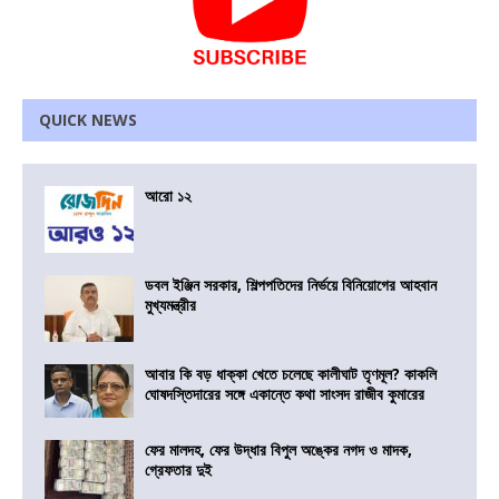
QUICK NEWS
আরো ১২
ডবল ইঞ্জিন সরকার, শিল্পপতিদের নির্ভয়ে বিনিয়োগের আহবান
মুখ্যমন্ত্রীর
আবার কি বড় ধাক্কা খেতে চলেছে কালীঘাট তৃণমূল? কাকলি
ঘোষদস্তিদারের সঙ্গে একান্তে কথা সাংসদ রাজীব কুমারের
ফের মালদহ, ফের উদ্ধার বিপুল অঙ্কের নগদ ও মাদক,
গ্রেফতার দুই