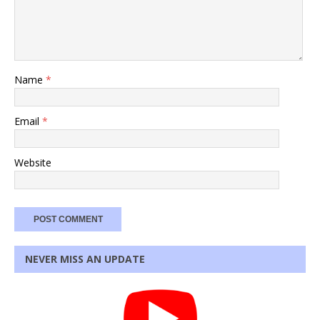
Name
*
Email
*
Website
NEVER MISS AN UPDATE