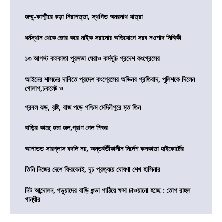
জম্মু-কাশ্মীরে কড়া নিরাপত্তা, স্থগিত অমরনাথ যাত্রা
ধর্মস্থান থেকে জোর করে মাইক সরানোর অভিযোগে সরব নওশাদ সিদ্দিকী
১৩ আগস্ট কলকাতা পুরসভা ঘেরাও কর্মসূচি প্রদেশ কংগ্রেসের
আইনের শাসনের দাবিতে প্রদেশ কংগ্রেসের অভিনব প্রতিবাদ, পুলিশকে দিলেন
গোলাপ,চকলেট ও
প্রবল ঝড়, বৃষ্টি, বাজ পড়ে পশ্চিম মেদিনীপুরে মৃত তিন
বাড়ির কাছে জমা জল,প্রাণ গেল শিশুর
আপাতত সারপ্লাস বদলি নয়, অন্তর্বর্তীকালীন নির্দেশ কলকাতা হাইকোর্টের
তিনি নিজের দেশে ফিরবেনই, দৃঢ প্রত্যয়ে ঘোষণা শেখ হাসিনার
নিট আন্দোলন, পড়ুয়াদের বাড়ি গুন্ডা পাঠিয়ে ক্ষমা চাওয়ানো হচ্ছে : তোপ রাহুল
গান্ধীর