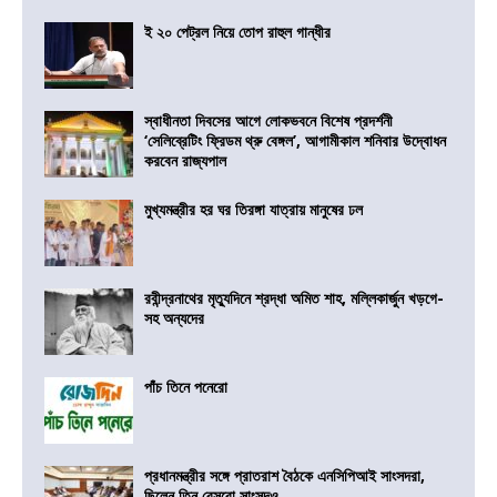
ই ২০ পেট্রল নিয়ে তোপ রাহুল গান্ধীর
স্বাধীনতা দিবসের আগে লোকভবনে বিশেষ প্রদর্শনী
‘সেলিব্রেটিং ফ্রিডম থ্রু বেঙ্গল’, আগামীকাল শনিবার উদ্বোধন
করবেন রাজ্যপাল
মুখ্যমন্ত্রীর হর ঘর তিরঙ্গা যাত্রায় মানুষের ঢল
রবীন্দ্রনাথের মৃত্যুদিনে শ্রদ্ধা অমিত শাহ, মল্লিকার্জুন খড়গে-
সহ অন্যদের
পাঁচ তিনে পনেরো
প্রধানমন্ত্রীর সঙ্গে প্রাতরাশ বৈঠকে এনসিপিআই সাংসদরা,
ছিলেন তিন বেসুরো সাংসদও