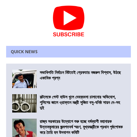
QUICK NEWS
সভাধিপতি নির্বাচন মিটতেই গ্রেফতার নজরুল বিশ্বাস, উঠছে
একাধিক প্রশ্ন
সল্টলেকে গেস্ট হাউস খুলে দেহব্যবসা চালানোর অভিযোগ,
পুলিশের জালে ও্রাক্তন মন্ত্রী সুজিত বসু-ঘনিষ্ঠ সায়ন দে-সহ
দুই
রাজ্য সরকারের উদ্যোগে শুরু হচ্ছে বর্ষব্যাপী মহানায়ক
উত্তমকুমারের জন্মশতবর্ষ স্মরণ, মুখ্যমন্ত্রীকে প্রধান পৃষ্ঠপোষক
করে তৈরি হল উদযাপন কমিটি