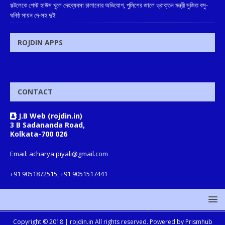
সল্টলেকে গেস্ট হাউস খুলে দেহব্যবসা চালানোর অভিযোগ, পুলিশের জালে ও্রাক্তন মন্ত্রী সুজিত বসু-
ঘনিষ্ঠ সায়ন দে-সহ দুই
ROJDIN APPS
CONTACT
J.B Web (rojdin.in)
3 B Sadananda Road,
Kolkata-700 026
Email: acharya.piyali@gmail.com
+91 9051872515, +91 9051517441
Copyright © 2018 |
rojdin.in
All rights reserved. Powered by
Prismhub