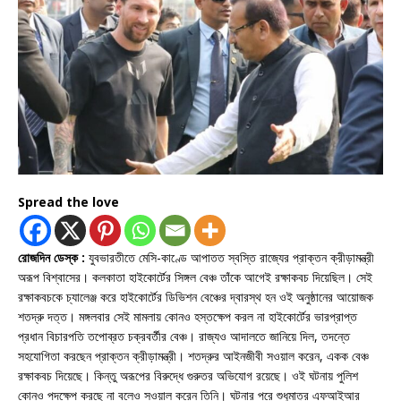
Spread the love
রোজদিন ডেস্ক :
যুবভারতীতে মেসি-কাণ্ডে আপাতত স্বস্তি রাজ্যের প্রাক্তন ক্রীড়ামন্ত্রী
অরূপ বিশ্বাসের। কলকাতা হাইকোর্টের সিঙ্গল বেঞ্চ তাঁকে আগেই রক্ষাকবচ দিয়েছিল। সেই
রক্ষাকবচকে চ্যালেঞ্জ করে হাইকোর্টের ডিভিশন বেঞ্চের দ্বারস্থ হন ওই অনুষ্ঠানের আয়োজক
শতদ্রু দত্ত। মঙ্গলবার সেই মামলায় কোনও হস্তক্ষেপ করল না হাইকোর্টের ভারপ্রাপ্ত
প্রধান বিচারপতি তপোব্রত চক্রবর্তীর বেঞ্চ। রাজ্যও আদালতে জানিয়ে দিল, তদন্তে
সহযোগিতা করছেন প্রাক্তন ক্রীড়ামন্ত্রী। শতদ্রুর আইনজীবী সওয়াল করেন, একক বেঞ্চ
রক্ষাকবচ দিয়েছে। কিন্তু অরূপের বিরুদ্ধে গুরুতর অভিযোগ রয়েছে। ওই ঘটনায় পুলিশ
কোনও পদক্ষেপ করছে না বলেও সওয়াল করেন তিনি। ঘটনার পরে শুধুমাত্র এফআইআর