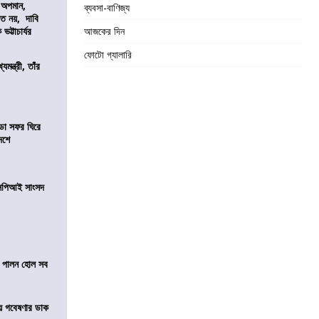
কে অপমান,
ব্যবসা-বাণিজ্য
িত নয়, দাবি
ভট্টাচার্যর
আজকের দিন
ফোটো গ্যালারি
যমন্ত্রী, তাঁর
ডা সফর ঘিরে
েশে
সিপিআই সাংসদ
তা পালন হোল সব
়ে গবেষণার ডাক