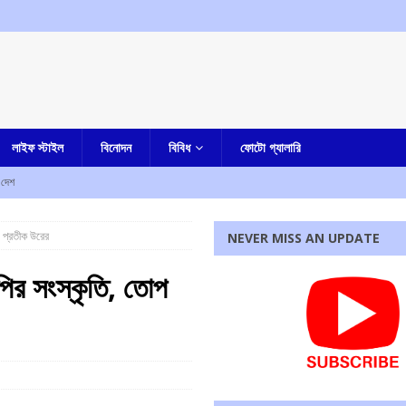
লাইফ স্টাইল
বিনোদন
বিবিধ
ফোটো গ্যালারি
দেশ
র
আমার বাংলা
 প্রতীক উরের
NEVER MISS AN UPDATE
আমার বাংলা
তি পেতে চলেছে কলকাতা হাইকোর্ট, রবীন্দ্র বিঠ্ঠলরাও ঘুগের নাম সুপারিশ করল সুপ্রিম কোর্টের কলেজিয়াম
পির সংস্কৃতি, তোপ
পি জড়িত নয়, দাবি করে ঘটনার নিন্দা শমীক ভট্টাচার্যর
আমার বাংলা
রধোর, উত্তেজনা ডোমজুর এলাকায়..
বাংলা