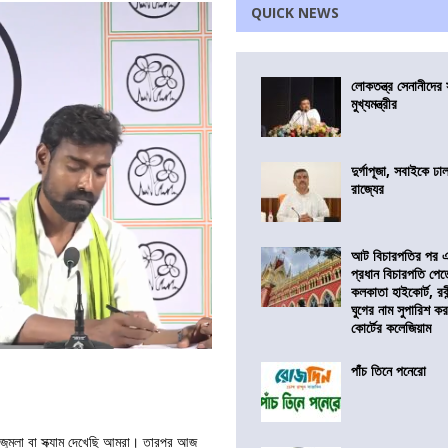
QUICK NEWS
লোকতন্ত্র সেনানীদের স
মুখ্যমন্ত্রীর
দুর্গাপূজা, সবাইকে ঢ
রাজ্যের
আট বিচারপতির পর এব
প্রধান বিচারপতি পে
কলকাতা হাইকোর্ট, রবীন
ঘুগের নাম সুপারিশ কর
কোর্টের কলেজিয়াম
পাঁচ তিনে পনেরো
জুমলা বা স্ক্যাম দেখেছি আমরা। তারপর আজ