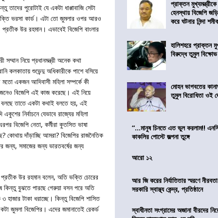
প্রাক্তন মুখ্যমন্ত্রী
্তু তাদের পুরোটাই যে একটা ধাপ্পাবাজি সেটা
হেনস্থায় বিজেপি জড়
তৃশক্তি ভরসা কার্ড। এটা তো জুমলার ওপর আরও
করে ঘটনার নিন্দা শমীক 
ও প্রতীক উর রহমান। এভাবেই বিজেপি বাংলার
হালিশহরে প্রাক্তন মুখ্
বিরুদ্ধে তুমুল বিক্ষোভ
রী সম্মান নিয়ে প্রধানমন্ত্রী অনেক কথা
নি কলকাতায় শুভেন্দু অধিকারীকে পাশে বসিয়ে
দার মতো একজন আদিবাসী মহিলা সম্পর্কে কী
মোহন ভাগবতের কানা
া জেনেও বিজেপি এই কাজ করেছে। এই নিয়ে
তুমুল বিরোধিতা ওই দ
যা বলছে তাতে একটা কথাই বলতে হয়, এই
কুশের নির্বাচনে যেভাবে রাজ্যের মহিলা
। এরপর বিজেপি নেতা, কর্মীরা কুতসিত ভাষা
“…মানুষ চিনতে এত ভুল করলাম!! এন
মছে? কোথায় দাঁড়াচ্ছি আমরা? বিজেপির রাজনৈতিক
কাকলির পোস্টে জল্পনা তুঙ্গে
র জন্য, সমাজের জন্য ভারতবর্ষের জন্য
আরো ১২
ব। প্রতীক উর রহমান বলেন, অতি ভক্তি চোরের
আর জি করের নির্যাতিতার স্মরণে নীরব
ুষ কিন্তু বুঝতে পারছে গেরুয়া বসন পরে অতি
সরকারি স্বাস্থ্য কেন্দ্র, প্রতিষ্ঠানে
 ৩ হাজার টাকা ধরাচ্ছে। কিন্তু বিজেপি শাসিত
টা জুমলা বিজেপির। এদের জমানাতেই রেকর্ড
স্বাধীনতা সংগ্রামের অজানা বীরদের নিয