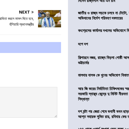
দিলেন রাজ্যপাল আর এন রবি
NEXT
জাতীয় ও রাজ্য সড়কে চলবে না টোটো, 
অভিযানের নির্দেশ পরিবহণ দফতরের
রোধিতা করলে মাশুল দিতে হবে,
হুঁশিয়ারি প্রধানমন্ত্রীর
কংগ্রেসের কার্যালয় দখলের অভিযোগে ব
দশে দশ
শিল্পায়নে নজর, রাজ্যে বিড়লা গোষ্ঠী আ
ভট্টাচার্যর
মালদায় বালক কে খুনের অভিযোগ বিমাতা
আর জি করের নির্যাতিতা চিকিৎসকের স্ম
সরকারি স্বাস্থ্য কেন্দ্রে দু মিনিট নীরবত
সিদ্ধান্ত
দশ ঘন্টা পর জেরা শেষে ভবানী ভবন ছা
আপ্ত সহায়ক সুমিত রায়, রবিবার ফের
১৪৪ থেকে ওয়ার্ড সংখ্যা বেড়ে হচ্ছে ২