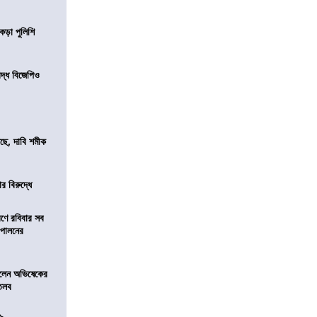
কড়া পুলিশি
িদ্ধ বিজেপিও
সছে, দাবি শমীক
র বিরুদ্ধে
রণে রবিবার সব
া পালনের
ড়লেন অভিষেকের
 তলব
০৯