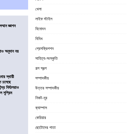
খেলা
লাইফ স্টাইল
ম্মান জ্ঞাপন
বিনোদন
বিবিধ
প্রেসক্রিপশন
ালাও অনুদান নয়
সাহিত্য-সংস্কৃতি
গল্প স্বল্প
ার স্থায়ী
সম্পাদকীয়
তে চলেছে
্দ্র বিঠ্ঠলরাও
উত্তর সম্পাদকীয়
ল সুপ্রিম
নিকট-দূর
ক্যাম্পাস
কেরিয়ার
ছোটোদের পাতা