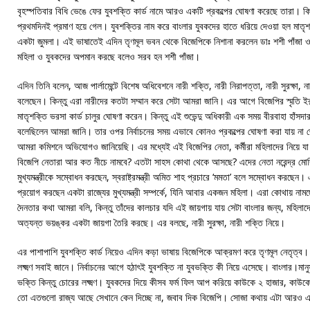
বৃহস্পতিবার বিধি ভেঙে ফের যুবশক্তি কার্ড নামে আরও একটি প্রকল্পের ঘোষণা করেছে তারা। কিন
প্রথমদিনই প্রমাণ হয়ে গেল। যুবশক্তির নাম করে বাংলার যুবকদের হাতে ধরিয়ে দেওয়া হল মা
একটা জুমলা। এই ভাষাতেই এদিন তৃণমূল ভবন থেকে বিজেপিকে নিশানা করলেন ডাঃ শশী পাঁজা 
মহিলা ও যুবকদের অপমান করছে বলেও সরব হন শশী পাঁজা।
এদিন তিনি বলেন, আজ পার্লামেন্টে বিশেষ অধিবেশনে নারী শক্তি, নারী নিরাপত্তা, নারী সুরক্ষা, না
বলেছেন। কিন্তু এরা নারীদের কতটা সম্মান করে সেটা আমরা জানি। এর আগে বিজেপির স্মৃতি ইরা
মাতৃশক্তি ভরসা কার্ড চালুর ঘোষণা করেন। কিন্তু এই শুভেন্দু অধিকারী এক সময় বীরবাহা হাঁস
বলেছিলেন আমরা জানি। তার ওপর নির্বাচনের সময় এভাবে কোনও প্রকল্পের ঘোষণা করা যায় ন
আমরা কমিশনে অভিযোগও জানিয়েছি। এর মধ্যেই এই বিজেপির নেতা, কর্মীরা মহিলাদের নিয়ে 
বিজেপি নেতারা আর কত নীচে নামবে? এতটা সাহস কোথা থেকে আসছে? এদের নেতা নরেন্দ্র মোদি এ
মুখ্যমন্ত্রীকে সম্বোধন করছেন, স্বরাষ্ট্রমন্ত্রী অমিত শাহ প্রচারে ‘মমতা’ বলে সম্বোধন করছেন
প্রয়োগ করছেন একটা রাজ্যের মুখ্যমন্ত্রী সম্পর্কে, যিনি আবার একজন মহিলা। এরা কোথায় না
দৈনতার কথা আমরা বলি, কিন্তু তাঁদের কালচার যদি এই জায়গায় যায় সেটা বাংলার জন্য, মহিলাদে
অত্যন্ত ভয়ঙ্কর একটা জায়গা তৈরি করছে। এর বলছে, নারী সুরক্ষা, নারী শক্তি নিয়ে।
এর পাশাপাশি যুবশক্তি কার্ড নিয়েও এদিন কড়া ভাষায় বিজেপিকে আক্রমণ করে তৃণমূল নেতৃত্
লক্ষ্মণ সবাই জানে। নির্বাচনের আগে হঠাৎই যুবশক্তি না যুবভক্তি কী নিয়ে এসেছে। বাংলার।মান
ভক্তি কিন্তু চোরের লক্ষ্মণ। যুবকদের দিয়ে কীসব ফর্ম ফিল আপ করিয়ে কাউকে ২ হাজার, কাউকে
তো এতগুলো রাজ্য আছে সেখানে কেন দিচ্ছে না, জবাব দিক বিজেপি। সোজা কথায় এটা আরও এক