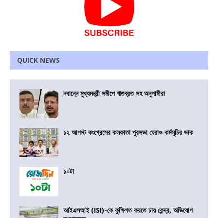
QUICK NEWS
নবান্নে মুখ্যমন্ত্রী সমীপে ঋতব্রত সহ অনুগামীরা
১২ আগস্ট কংগ্রেসের কলকাতা পুরসভা ঘেরাও কর্মসূচির ডাক
১০টা
আইএসআই (ISI)-কে কুক্ষিগত করতে চায় কেন্দ্র, অভিযোগ