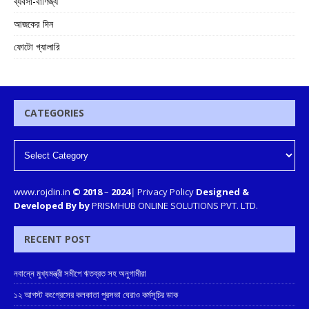
ব্যবসা-বাণিজ্য
আজকের দিন
ফোটো গ্যালারি
CATEGORIES
www.rojdin.in
© 2018
–
2024
|
Privacy Policy
Designed &
Developed By by
PRISMHUB ONLINE SOLUTIONS PVT. LTD.
RECENT POST
নবান্নে মুখ্যমন্ত্রী সমীপে ঋতব্রত সহ অনুগামীরা
১২ আগস্ট কংগ্রেসের কলকাতা পুরসভা ঘেরাও কর্মসূচির ডাক