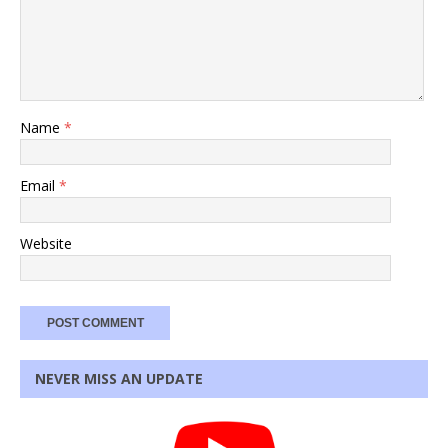
Name
*
Email
*
Website
NEVER MISS AN UPDATE