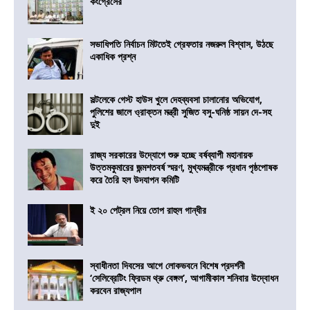
কংগ্রেসের
সভাধিপতি নির্বাচন মিটতেই গ্রেফতার নজরুল বিশ্বাস, উঠছে
একাধিক প্রশ্ন
সল্টলেকে গেস্ট হাউস খুলে দেহব্যবসা চালানোর অভিযোগ,
পুলিশের জালে ও্রাক্তন মন্ত্রী সুজিত বসু-ঘনিষ্ঠ সায়ন দে-সহ
দুই
রাজ্য সরকারের উদ্যোগে শুরু হচ্ছে বর্ষব্যাপী মহানায়ক
উত্তমকুমারের জন্মশতবর্ষ স্মরণ, মুখ্যমন্ত্রীকে প্রধান পৃষ্ঠপোষক
করে তৈরি হল উদযাপন কমিটি
ই ২০ পেট্রল নিয়ে তোপ রাহুল গান্ধীর
স্বাধীনতা দিবসের আগে লোকভবনে বিশেষ প্রদর্শনী
‘সেলিব্রেটিং ফ্রিডম থ্রু বেঙ্গল’, আগামীকাল শনিবার উদ্বোধন
করবেন রাজ্যপাল