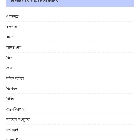
NEWS IN CATEGORIES
একনজরে
কলকাতা
বাংলা
আমার দেশ
বিদেশ
খেলা
লাইফ স্টাইল
বিনোদন
বিবিধ
প্রেসক্রিপশন
সাহিত্য-সংস্কৃতি
গল্প স্বল্প
সম্পাদকীয়