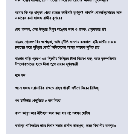
আবার কি বড় ধাক্কা খেতে চলেছে কালীঘাট তৃণমূল? কাকলি ঘোষদস্তিদারের সঙ্গে
একান্তে কথা সাংসদ রাজীব কুমারের
ফের মালদহ, ফের উদ্ধার বিপুল অঙ্কের নগদ ও মাদক, গ্রেফতার দুই
বাড়ছে গ্রেফতারির আশঙ্কা, জমি দূর্নীতি মামলায় কলকাতা হাইকোর্টের রায়কে
চ্যালেঞ্জ করে সুপ্রিম কোর্টে অভিষেকের আপ্ত সহায়ক সুমিত রায়
বাংলার বাড়ি প্রকল্প-এর দ্বিতীয় কিস্তির টাকা বিতরণ শুরু, আজ বৃহস্পতিবার
উপভোক্তাদের হাতে টাকা তুলে দেবেন মুখ্যমন্ত্রী
দশে দশ
অচল সংসদ স্বাভাবিক রাখতে রাহুল গান্ধী সমীপে কিরেন রিজিজু
পথ দুর্ঘটনায় খেজুরিতে ৫ জন নিহত
কালা কানুন করে ইতিহাস বদল করা যায় না: মহম্মদ সেলিম
কর্তব্যে গাফিলতির দায়ে বিধান সভার মার্শাল সাসপেন্ড, হচ্ছে বিভাগীয় তদন্তও