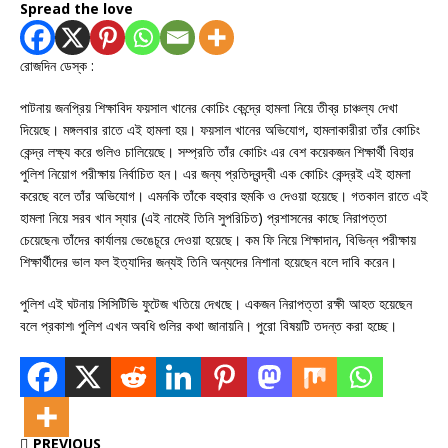
Spread the love
রোজদিন ডেস্ক :
পাটনায় জনপ্রিয় শিক্ষাবিদ ফয়সাল খানের কোচিং কেন্দ্রে হামলা নিয়ে তীব্র চাঞ্চল্য দেখা
দিয়েছে। মঙ্গলবার রাতে এই হামলা হয়। ফয়সাল খানের অভিযোগ, হামলাকারীরা তাঁর কোচিং
কেন্দ্র লক্ষ্য করে গুলিও চালিয়েছে। সম্প্রতি তাঁর কোচিং এর বেশ কয়েকজন শিক্ষার্থী বিহার
পুলিশ নিয়োগ পরীক্ষায় নির্বাচিত হন। এর জন্য প্রতিদ্বন্দ্বী এক কোচিং কেন্দ্রই এই হামলা
করেছে বলে তাঁর অভিযোগ। এমনকি তাঁকে বহুবার হুমকি ও দেওয়া হয়েছে। গতকাল রাতে এই
হামলা নিয়ে সরব খান স্যার (এই নামেই তিনি সুপরিচিত) প্রশাসনের কাছে নিরাপত্তা
চেয়েছেন৷ তাঁদের কার্যালয় ভেঙেচূরে দেওয়া হয়েছে। কম ফি নিয়ে শিক্ষাদান, বিভিন্ন পরীক্ষায়
শিক্ষার্থীদের ভাল ফল ইত্যাদির জন্যই তিনি অন্যদের নিশানা হয়েছেন বলে দাবি করেন।
পুলিশ এই ঘটনায় সিসিটিভি ফুটেজ খতিয়ে দেখছে। একজন নিরাপত্তা রক্ষী আহত হয়েছেন
বলে প্রকাশ৷ পুলিশ এখন অবধি গুলির কথা জানায়নি। পুরো বিষয়টি তদন্ত করা হচ্ছে।
PREVIOUS