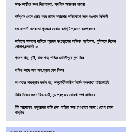
জম্মু-কাশ্মীরে কড়া নিরাপত্তা, স্থগিত অমরনাথ যাত্রা
ধর্মস্থান থেকে জোর করে মাইক সরানোর অভিযোগে সরব নওশাদ সিদ্দিকী
১৩ আগস্ট কলকাতা পুরসভা ঘেরাও কর্মসূচি প্রদেশ কংগ্রেসের
আইনের শাসনের দাবিতে প্রদেশ কংগ্রেসের অভিনব প্রতিবাদ, পুলিশকে দিলেন
গোলাপ,চকলেট ও
প্রবল ঝড়, বৃষ্টি, বাজ পড়ে পশ্চিম মেদিনীপুরে মৃত তিন
বাড়ির কাছে জমা জল,প্রাণ গেল শিশুর
আপাতত সারপ্লাস বদলি নয়, অন্তর্বর্তীকালীন নির্দেশ কলকাতা হাইকোর্টের
তিনি নিজের দেশে ফিরবেনই, দৃঢ প্রত্যয়ে ঘোষণা শেখ হাসিনার
নিট আন্দোলন, পড়ুয়াদের বাড়ি গুন্ডা পাঠিয়ে ক্ষমা চাওয়ানো হচ্ছে : তোপ রাহুল
গান্ধীর