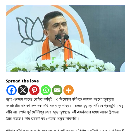
Spread the love
প্রায় একমাস আগের ঘোষিত কর্মসূচি। ৩ ডিসেম্বর কাঁথিতে জনসভা করবেন তৃণমূলের
সর্বভারতীয় সাধারণ সম্পাদক অভিষেক বন্দ্যোপাধ্যায়। চলছে চূড়ান্ত পর্যায়ের প্রস্তুতি। শুধু
কাঁথি নয়, গোটা পূর্ব মেদিনীপুর জেলা জুড়ে তৃণমূলের কর্মী-সমর্থকদের মধ্যে ব্যাপক উন্মাদনা
তৈরি হয়েছে। আর তাতেই ভয় পেয়েছে শুভেন্দু অধিকারী।
শনিবার কাঁথি প্রভাত কুমার কলেজের মাঠে এই জনসভায় বিশাল মঞ্চ তৈরি হয়েছে। যা বিরোধী