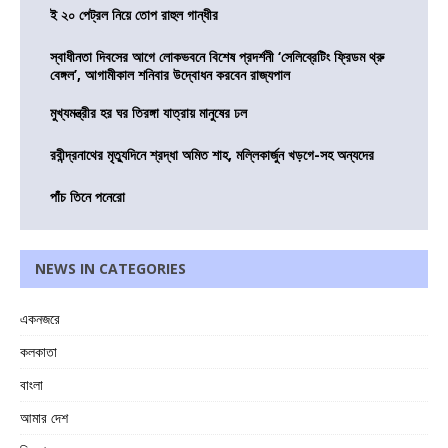
ই ২০ পেট্রল নিয়ে তোপ রাহুল গান্ধীর
স্বাধীনতা দিবসের আগে লোকভবনে বিশেষ প্রদর্শনী ‘সেলিব্রেটিং ফ্রিডম থ্রু
বেঙ্গল’, আগামীকাল শনিবার উদ্বোধন করবেন রাজ্যপাল
মুখ্যমন্ত্রীর হর ঘর তিরঙ্গা যাত্রায় মানুষের ঢল
রবীন্দ্রনাথের মৃত্যুদিনে শ্রদ্ধা অমিত শাহ, মল্লিকার্জুন খড়গে-সহ অন্যদের
পাঁচ তিনে পনেরো
NEWS IN CATEGORIES
একনজরে
কলকাতা
বাংলা
আমার দেশ