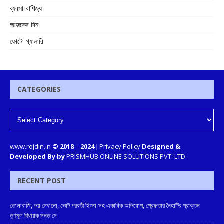
ব্যবসা-বাণিজ্য
আজকের দিন
ফোটো গ্যালারি
CATEGORIES
www.rojdin.in
© 2018
–
2024
|
Privacy Policy
Designed &
Developed By by
PRISMHUB ONLINE SOLUTIONS PVT. LTD.
RECENT POST
তোলাবাজি, ভয় দেখানো, ভোট পরবর্তী হিংসা-সহ একাধিক অভিযোগ, গ্রেফতার নৈহাটির প্রাক্তন
তৃণমূল বিধায়ক সনত দে