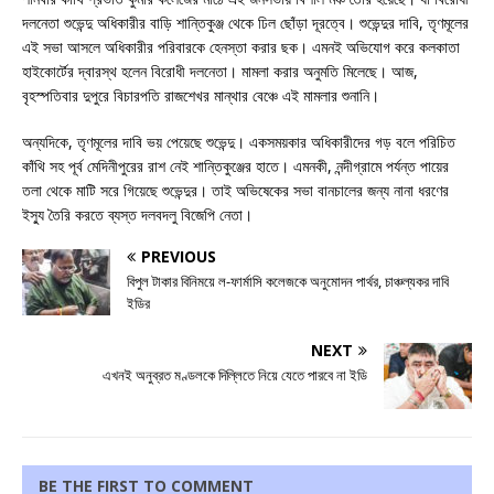
দলনেতা শুভেন্দু অধিকারীর বাড়ি শান্তিকুঞ্জ থেকে ঢিল ছোঁড়া দূরত্বে। শুভেন্দুর দাবি, তৃণমূলের
এই সভা আসলে অধিকারীর পরিবারকে হেনস্তা করার ছক। এমনই অভিযোগ করে কলকাতা
হাইকোর্টের দ্বারস্থ হলেন বিরোধী দলনেতা। মামলা করার অনুমতি মিলেছে। আজ,
বৃহস্পতিবার দুপুরে বিচারপতি রাজশেখর মান্থার বেঞ্চে এই মামলার শুনানি।
অন্যদিকে, তৃণমূলের দাবি ভয় পেয়েছে শুভেন্দু। একসময়কার অধিকারীদের গড় বলে পরিচিত
কাঁথি সহ পূর্ব মেদিনীপুরের রাশ নেই শান্তিকুঞ্জের হাতে। এমনকী, নন্দীগ্রামে পর্যন্ত পায়ের
তলা থেকে মাটি সরে গিয়েছে শুভেন্দুর। তাই অভিষেকের সভা বানচালের জন্য নানা ধরণের
ইস্যু তৈরি করতে ব্যস্ত দলবদলু বিজেপি নেতা।
PREVIOUS
বিপুল টাকার বিনিময়ে ল-ফার্মাসি কলেজকে অনুমোদন পার্থর, চাঞ্চল্যকর দাবি
ইডির
NEXT
এখনই অনুব্রত মণ্ডলকে দিল্লিতে নিয়ে যেতে পারবে না ইডি
BE THE FIRST TO COMMENT