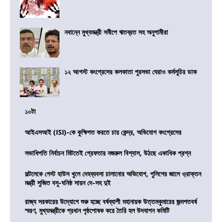
নবান্নে মুখ্যমন্ত্রী সমীপে ঋতব্রত সহ অনুগামীরা
১২ আগস্ট কংগ্রেসের কলকাতা পুরসভা ঘেরাও কর্মসূচির ডাক
১০টা
আইএসআই (ISI)-কে কুক্ষিগত করতে চায় কেন্দ্র, অভিযোগ কংগ্রেসের
সভাধিপতি নির্বাচন মিটতেই গ্রেফতার নজরুল বিশ্বাস, উঠছে একাধিক প্রশ্ন
সল্টলেকে গেস্ট হাউস খুলে দেহব্যবসা চালানোর অভিযোগ, পুলিশের জালে ও্রাক্তন
মন্ত্রী সুজিত বসু-ঘনিষ্ঠ সায়ন দে-সহ দুই
রাজ্য সরকারের উদ্যোগে শুরু হচ্ছে বর্ষব্যাপী মহানায়ক উত্তমকুমারের জন্মশতবর্ষ
স্মরণ, মুখ্যমন্ত্রীকে প্রধান পৃষ্ঠপোষক করে তৈরি হল উদযাপন কমিটি