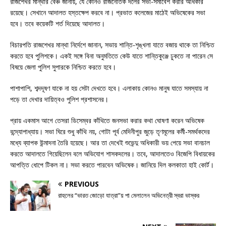
রাজশেখর মান্থার বেঞ্চ জানায়, যে কোনও রাজনৈতিক দলের সভা-সমাবেশ করার অধিকার
রয়েছে। সেখানে আদালত হস্তক্ষেপ করবে না। প্রভাত কলেজের মাঠেই অভিষেকের সভা
হবে। তবে কয়েকটি শর্ত দিয়েছে আদালত।
বিচারপতি রাজশেখর মান্থা নির্দেশে জানান, সভায় শান্তি-শৃঙ্খলা যাতে বজায় থাকে তা নিশ্চিত
করতে হবে পুলিশকে। একই সঙ্গে বিনা অনুমতিতে কেউ যাতে শান্তিকুঞ্জে ঢুকতে না পারেন সে
বিষয়ে জেলা পুলিশ সুপারকে নিশ্চিত করতে হবে।
পাশাপাশি, শব্দদূষণ যাকে না হয় সেটা দেখতে হবে। এলাকায় কোনও মানুষ যাতে সমস্যায় না
পড়ে তা দেখার দায়িত্বও পুলিশ প্রশাসনের।
প্রায় একমাস আগে তেসরা ডিসেম্বর কাঁথিতে জনসভা করার কথা ঘোষণা করেন অভিষেক
বন্দ্যোপাধ্যায়। সভা ঘিরে শুধু কাঁথি নয়, গোটা পূর্ব মেদিনীপুর জুড়ে তৃণমূলের কর্মী-সমর্থকদের
মধ্যে ব্যাপক উন্মাদনা তৈরি হয়েছে। আর তা দেখেই শুভেন্দু অধিকারী ভয় পেয়ে সভা বানচাল
করতে আদালতে গিয়েছিলেন বলে অভিযোগ শাসকদলের। তবে, আদালতেও বিজেপি বিধায়কের
আপত্তি ধোপে টিকল না। সভা করতে পারবেন অভিষেক। জানিয়ে দিল কলকাতা হাই কোর্ট।
PREVIOUS
রাহুলের “ভারত জোড়ো যাত্রা”য় পা মেলালেন অভিনেত্রী স্বরা ভাস্কর