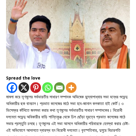
Spread the love
মামলা করে তৃণমূলের সর্বভারতীয় সাধারণ সম্পাদক অভিষেক বন্দ্যোপাধ্যায় সভা বন্ধের শুভেন্দু
অধিকারীর ছক বানচাল। প্রভাত কলেজের মাঠে সভা হবে-জানাল কলকাতা হাই কোর্ট। ৩
ডিসেম্বর কাঁথিতে জনসভা করার কথা তৃণমূলের সর্বভারতীয় সাধারণ সম্পাদকের। বিরোধী
দলনেতা শুভেন্দু অধিকারীর বাড়ি শান্তিকুঞ্জ থেকে ঢিল ছোঁড়া দূরত্বে প্রভাত কলেজের মাঠে
সভার প্রস্তুতি চলছে। তৃণমূলের এই সভা আসলে অধিকারীর পরিবারকে হেনস্থা করার চেষ্টা-
এই অভিযোগে আদালতে দ্বারস্থ হন বিরোধী দলনেতা। বৃহস্পতিবার, দুপুরে বিচারপতি