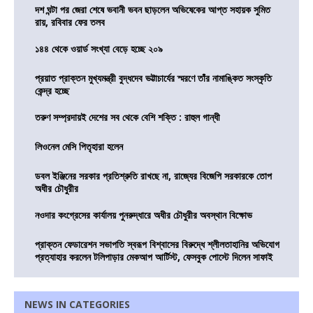
দশ ঘন্টা পর জেরা শেষে ভবানী ভবন ছাড়লেন অভিষেকের আপ্ত সহায়ক সুমিত
রায়, রবিবার ফের তলব
১৪৪ থেকে ওয়ার্ড সংখ্যা বেড়ে হচ্ছে ২০৯
প্রয়াত প্রাক্তন মুখ্যমন্ত্রী বুদ্ধদেব ভট্টাচার্যের স্মরণে তাঁর নামাঙ্কিত সংস্কৃতি
কেন্দ্র হচ্ছে
তরুণ সম্প্রদায়ই দেশের সব থেকে বেশি শক্তি : রাহুল গান্ধী
লিওনেল মেসি পিতৃহারা হলেন
ডবল ইঞ্জিনের সরকার প্রতিশ্রুতি রাখছে না, রাজ্যের বিজেপি সরকারকে তোপ
অধীর চৌধুরীর
নওদার কংগ্রেসের কার্যালয় পুনরুদ্ধারে অধীর চৌধুরীর অবস্থান বিক্ষোভ
প্রাক্তন ফেডারেশন সভাপতি স্বরূপ বিশ্বাসের বিরুদ্ধে শ্লীলতাহানির অভিযোগ
প্রত্যাহার করলেন টলিপাড়ার মেকআপ আর্টিস্ট, ফেসবুক পোস্টে দিলেন সাফাই
NEWS IN CATEGORIES