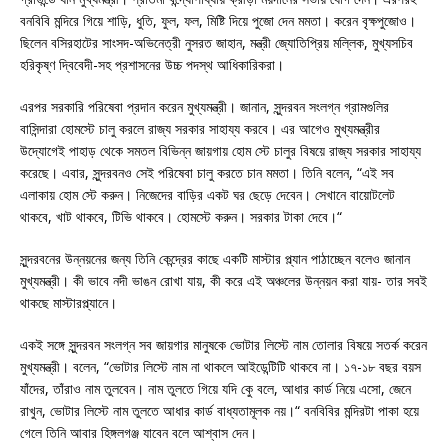
বনবিবি মন্দিরে গিয়ে শাড়ি, ধুতি, ফুল, ফল, মিষ্টি দিয়ে পুজো দেন মমতা। করেন বৃক্ষপুজোও।
ছিলেন বসিরহাটের সাংসদ-অভিনেত্রী নুসরত জাহান, মন্ত্রী জ্যোতিপ্রিয় মল্লিক, মুখ্যসচিব
হরিকৃষ্ণ দ্বিবেদী-সহ প্রশাসনের উচ্চ পদস্থ আধিকারিকরা।
এরপর সরকারি পরিষেবা প্রদান করেন মুখ্যমন্ত্রী। জানান, সুন্দরবন সংলগ্ন গ্রামগুলির
বাসিন্দারা হোমস্টে চালু করলে রাজ্য সরকার সাহায্য করবে। এর আগেও মুখ্যমন্ত্রীর
উদ্যোগেই পাহাড় থেকে সমতল বিভিন্ন জায়গায় হোম স্টে চালুর বিষয়ে রাজ্য সরকার সাহায্য
করেছে। এবার, সুন্দরবনও সেই পরিষেবা চালু করতে চান মমতা। তিনি বলেন, “এই সব
এলাকায় হোম স্টে করুন। নিজেদের বাড়ির একট ঘর ছেড়ে দেবেন। সেখানে বায়োটলেট
থাকবে, খাট থাকবে, টিভি থাকবে। হোমস্টে করুন। সরকার টাকা দেবে।“
সুন্দরবনের উন্নয়নের জন্য তিনি কেন্দ্রের কাছে একটি মাস্টার প্ল্যান পাঠাচ্ছেন বলেও জানান
মুখ্যমন্ত্রী। কী ভাবে নদী ভাঙন রোখা যায়, কী করে এই অঞ্চলের উন্নয়ন করা যায়- তার সবই
থাকছে মাস্টারপ্ল্যানে।
একই সঙ্গে সুন্দরবন সংলগ্ন সব জায়গার মানুষকে ভোটার লিস্টে নাম তোলার বিষয়ে সতর্ক করেন
মুখ্যমন্ত্রী। বলেন, “ভোটার লিস্টে নাম না থাকলে আইডেন্টিটি থাকবে না। ১৭-১৮ বছর বয়স
যাঁদের, তাঁরাও নাম তুলবেন। নাম তুলতে গিয়ে যদি কেু বলে, আধার কার্ড নিয়ে এসো, জেনে
রাখুন, ভোটার লিস্টে নাম তুলতে আধার কার্ড বাধ্যতামূলক নয়।“ বনবিবির মন্দিরটা পাকা হয়ে
গেলে তিনি আবার হিঙ্গলগঞ্জ যাবেন বলে আশ্বাস দেন।