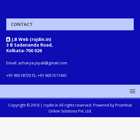
CONTACT
J.B Web (rojdin.in)
3 B Sadananda Road,
Kolkata-700 026
Email: acharya.piyali@gmail.com
+91 9051872515, +91 9051517441
Copyright © 2018 |
rojdin.in
All rights reserved. Powered by
Prismhub
Online Solutions Pvt. Ltd.