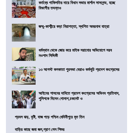
কর্তব্যে গাফিলতির দায়ে বিধান সভার মার্শাল সাসপেন্ড, হচ্ছে
বিভাগীয় তদন্তও
জম্মু-কাশ্মীরে কড়া নিরাপত্তা, স্থগিত অমরনাথ যাত্রা
ধর্মস্থান থেকে জোর করে মাইক সরানোর অভিযোগে সরব
নওশাদ সিদ্দিকী
১৩ আগস্ট কলকাতা পুরসভা ঘেরাও কর্মসূচি প্রদেশ কংগ্রেসের
আইনের শাসনের দাবিতে প্রদেশ কংগ্রেসের অভিনব প্রতিবাদ,
পুলিশকে দিলেন গোলাপ,চকলেট ও
প্রবল ঝড়, বৃষ্টি, বাজ পড়ে পশ্চিম মেদিনীপুরে মৃত তিন
বাড়ির কাছে জমা জল,প্রাণ গেল শিশুর