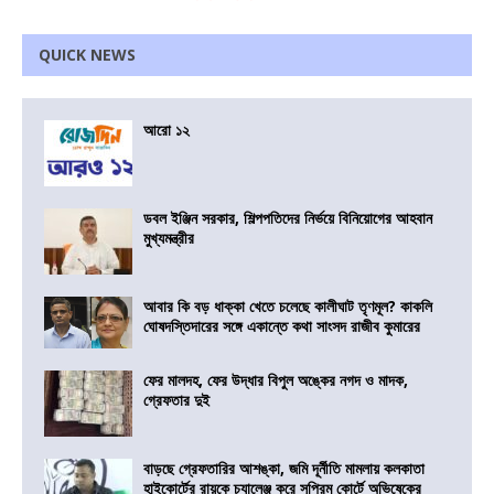
QUICK NEWS
আরো ১২
ডবল ইঞ্জিন সরকার, শিল্পপতিদের নির্ভয়ে বিনিয়োগের আহবান
মুখ্যমন্ত্রীর
আবার কি বড় ধাক্কা খেতে চলেছে কালীঘাট তৃণমূল? কাকলি
ঘোষদস্তিদারের সঙ্গে একান্তে কথা সাংসদ রাজীব কুমারের
ফের মালদহ, ফের উদ্ধার বিপুল অঙ্কের নগদ ও মাদক,
গ্রেফতার দুই
বাড়ছে গ্রেফতারির আশঙ্কা, জমি দূর্নীতি মামলায় কলকাতা
হাইকোর্টের রায়কে চ্যালেঞ্জ করে সুপ্রিম কোর্টে অভিষেকের