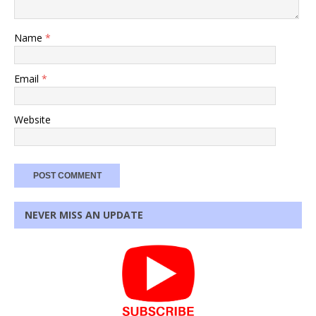
Name
*
Email
*
Website
NEVER MISS AN UPDATE