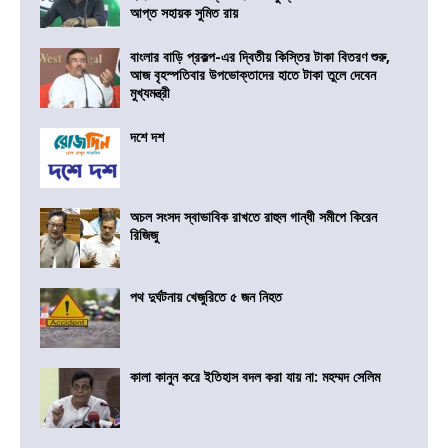
আপ্ত সহায়ক সুমিত রায়
বাংলার বাড়ি প্রকল্প-এর দ্বিতীয় কিস্তির টাকা বিতরণ শুরু,
আজ বৃহস্পতিবার উপভোক্তাদের হাতে টাকা তুলে দেবেন
মুখ্যমন্ত্রী
দশে দশ
অচল সংসদ স্বাভাবিক রাখতে রাহুল গান্ধী সমীপে কিরেন
রিজিজু
পথ দুর্ঘটনায় খেজুরিতে ৫ জন নিহত
কালা কানুন করে ইতিহাস বদল করা যায় না: মহম্মদ সেলিম