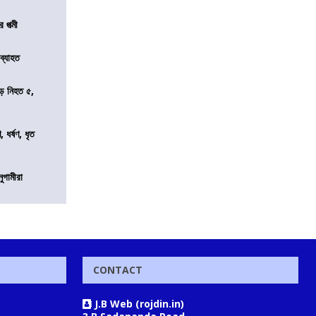
 পত্মী
 ব্যাহত
ড়ে নিহত ৫,
ধর্ষণ, ধৃত
নুগামীরা
CONTACT
J.B Web (rojdin.in)