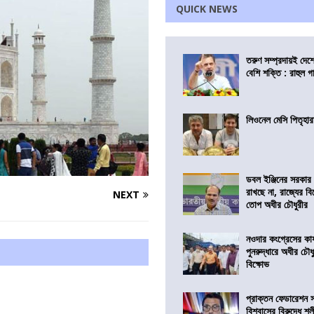
QUICK NEWS
তরুণ সম্প্রদায়ই দে
বেশি শক্তি : রাহুল গা
লিওনেল মেসি পিতৃহার
ডবল ইঞ্জিনের সরকার 
রাখছে না, রাজ্যের ব
NEXT
তোপ অধীর চৌধুরীর
নওদার কংগ্রেসের কার
পুনরুদ্ধারে অধীর চৌধ
বিক্ষোভ
প্রাক্তন ফেডারেশন 
বিশ্বাসের বিরুদ্ধে শ্