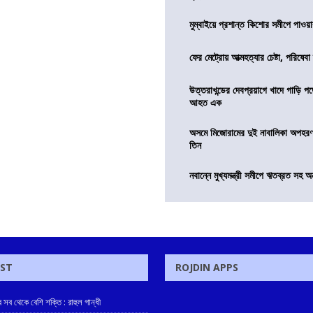
মুম্বাইয়ে প্রশান্ত কিশোর সমীপে পাওয়ার
ফের মেট্রোয় আত্মহত্যার চেষ্টা, পরিষেবা
উত্তরাখন্ডের দেবপ্রয়াগে খাদে গাড়ি প
আহত এক
অসমে মিজোরামের দুই নাবালিকা অপহরণ, 
তিন
নবান্নে মুখ্যমন্ত্রী সমীপে ঋতব্রত সহ অ
OST
ROJDIN APPS
 সব থেকে বেশি শক্তি : রাহুল গান্ধী