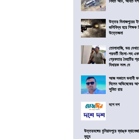
নিহত আট, আহত দ
উত্তর দিনাজপুরের ই
গুলিবিদ্ধ হয়ে শিক্ষক
উত্তেজনা
তোলাবাজি, ভয় দেখা
পরবর্তী হিংসা-সহ এ
গ্রেফতার নৈহাটির প্র
বিধায়ক সনৎ দে
আজ সকালে ভবানী ভব
দিলেন অভিষেকের আপ
সুমিত রায়
দশে দশ
উত্তরবঙ্গের বুনিয়াদপুরে ব্যাঙ্ক ম্যানে
মৃত্যু