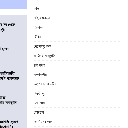
খেলা
লাইফ স্টাইল
শের সব থেকে
বিনোদন
ন্ধী
বিবিধ
প্রেসক্রিপশন
া হলেন
সাহিত্য-সংস্কৃতি
গল্প স্বল্প
প্রতিশ্রুতি
সম্পাদকীয়
িজেপি সরকারকে
উত্তর সম্পাদকীয়
নিকট-দূর
্যালয়
ুরীর অবস্থান
ক্যাম্পাস
কেরিয়ার
সভাপতি স্বরূপ
ছোটোদের পাতা
লীলতাহানির