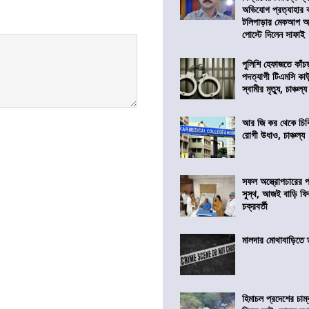
অভিযোগ প্রত্যাহার
টলিপাড়ার মেকআপ আর্
পোস্টে দিলেন সাফাই
পুলিশি হেফাজতে কাঁচ
পদত্যাগী টিএমসি কাউ
স্বামীর মৃত্যু, চাঞ্চল্য
আর জি কর থেকে চিকি
রোগী উধাও, চাঞ্চল্য
সফল অস্ত্রোপচারের
সুস্থ, আজই বাড়ি ফি
চক্রবর্তী
মালদার মোথাবাড়িতে তৃ
হিমাচল প্রদেশের চাম্