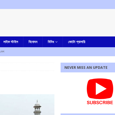
লাইফ স্টাইল
বিনোদন
বিবিধ
ফোটো গ্যালারি
দেশ
ি : রাহুল গান্ধী
আমার দেশ
NEVER MISS AN UPDATE
, রাজ্যের বিজেপি সরকারকে তোপ অধীর চৌধুরীর
আমার বাংলা
চৌধুরীর অবস্থান বিক্ষোভ
আমার বাংলা
র বিরুদ্ধে শ্লীলতাহানির অভিযোগ প্রত্যাহার করলেন টলিপাড়ার মেকআপ আর্টিস্ট, ফেসবুক পোস্টে দিলেন সাফাই
রধোর, উত্তেজনা ডোমজুর এলাকায়..
বাংলা