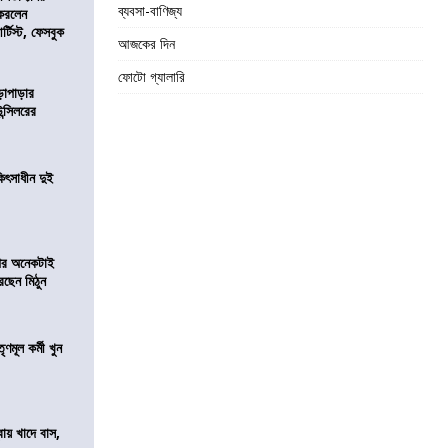
ব্যবসা-বাণিজ্য
 করলেন
টিস্ট, ফেসবুক
আজকের দিন
ফোটো গ্যালারি
ড়াপাড়ার
ন্সিলরের
ৎসাধীন দুই
 পর অনেকটাই
রছেন মিঠুন
ণমূল কর্মী খুন
বায় খাদে বাস,