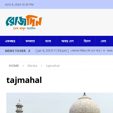
AUG 8, 2026 10:29 PM
একনজরে
কলকাতা
বাংলা
আমার দেশ
বিদেশ
খেলা
[ Jan 9, 2019 11:59 pm ]
লোকসভা নির্বাচনে কি হতে পারে !
আমার 
NEWS TICKER
[ Aug 8, 2026 10:07 pm ]
তরুণ সম্প্রদায়ই দেশের সব থেকে বেশি শক্ত
HOME
Media
tajmahal
[ Aug 8, 2026 10:00 pm ]
লিওনেল মেসি পিতৃহারা হলেন
বিদেশ
[ Aug 8, 2026 8:14 pm ]
ডবল ইঞ্জিনের সরকার প্রতিশ্রুতি রাখছে না
tajmahal
[ Aug 8, 2026 7:06 pm ]
নওদার কংগ্রেসের কার্যালয় পুনরুদ্ধারে অধীর 
[ Aug 8, 2026 6:49 pm ]
প্রাক্তন ফেডারেশন সভাপতি স্বরূপ বিশ্বাসে
কলকাতা
[ Jul 17, 2024 3:35 pm ]
চুরির অপবাদে একই পরিবারের ৩ সদস্যকে মা