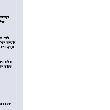
শ
সলামপুরে
 নিহত,
নো, ভোট
কাধিক অভিযোগ,
াক্তন তৃণমূল
নে হাজিরা
্ত সহায়ক
জারের রহস্য