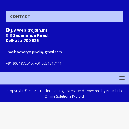
CONTACT
J.B Web (rojdin.in)
3 B Sadananda Road,
Kolkata-700 026
Email: acharya.piyali@gmail.com
+91 9051872515, +91 9051517441
Copyright © 2018 |
rojdin.in
All rights reserved. Powered by
Prismhub
Online Solutions Pvt. Ltd.