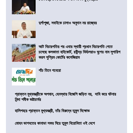
দুর্গাপূজা, সবাইকে ঢালাও অনুদান নয় রাজ্যের
আট বিচারপতির পর এবার স্থায়ী প্রধান বিচারপতি পেতে
চলেছে কলকাতা হাইকোর্ট, রবীন্দ্র বিঠ্ঠলরাও ঘুগের নাম সুপারিশ
করল সুপ্রিম কোর্টের কলেজিয়াম
পাঁচ তিনে পনেরো
প্রাক্তন মুখ্যমন্ত্রীকে অপমান, হেনস্থায় বিজেপি জড়িত নয়, দাবি করে ঘটনার
নিন্দা শমীক ভট্টাচার্যর
হালিশহরে প্রাক্তন মুখ্যমন্ত্রী, তাঁর বিরুদ্ধে তুমুল বিক্ষোভ
মোহন ভাগবতের কানাডা সফর ঘিরে তুমুল বিরোধিতা ওই দেশে