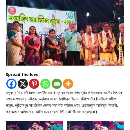
Spread the love
শুক্রবার ত্রিবেণী মিলন মেলাটির শুভ উদ্বোধন করেন সপ্তগ্রাম বিধানসভার সন্মানীয় বিধায়ক
তপন দাশগুপ্ত। এদিনের অনুষ্ঠানে আরও উপস্থিত ছিলেন ধনিয়াখালীর বিধায়িকা অসীমা
পাত্র, শ্রীরামপুর সাংগঠনিক জেলার সভাপতি অরিন্দম গুইন, চেয়ারম্যান আদিত্য নিয়োগী,
চেয়ারম্যান অমিত রায়, ভাইস চেয়ারম্যান শিল্পী চ্যাটার্জী সহ অন্যান্যরা।