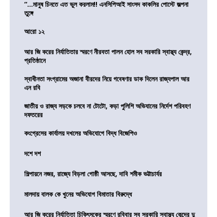
“…মানুষ চিনতে এত ভুল করলাম!! এনসিপিআই সাংসদ কাকলির পোস্টে জল্পনা
তুঙ্গে
আরো ১২
আর জি করের নির্যাতিতার স্মরণে নীরবতা পালন হোল সব সরকারি স্বাস্থ্য কেন্দ্র,
প্রতিষ্ঠানে
স্বাধীনতা সংগ্রামের অজানা বীরদের নিয়ে গবেষণার ডাক দিলেন রাজ্যপাল আর
এন রবি
জাতীয় ও রাজ্য সড়কে চলবে না টোটো, কড়া পুলিশি অভিযানের নির্দেশ পরিবহণ
দফতরের
কংগ্রেসের কার্যালয় দখলের অভিযোগে বিদ্ধ বিজেপিও
দশে দশ
শিল্পায়নে নজর, রাজ্যে বিড়লা গোষ্ঠী আসছে, দাবি শমীক ভট্টাচার্যর
মালদায় বালক কে খুনের অভিযোগ বিমাতার বিরুদ্ধে
আর জি করের নির্যাতিতা চিকিৎসকের স্মরণে রবিবার সব সরকারি স্বাস্থ্য কেন্দ্রে দু