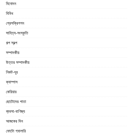
বিনোদন
বিবিধ
প্রেসক্রিপশন
সাহিত্য-সংস্কৃতি
গল্প স্বল্প
সম্পাদকীয়
উত্তর সম্পাদকীয়
নিকট-দূর
ক্যাম্পাস
কেরিয়ার
ছোটোদের পাতা
ব্যবসা-বাণিজ্য
আজকের দিন
ফোটো গ্যালারি