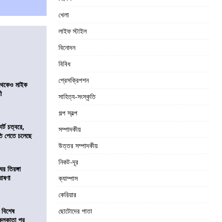
খেলা
লাইফ স্টাইল
বিনোদন
বিবিধ
প্রেসক্রিপশন
র থেকেও মাইক
রী
সাহিত্য-সংস্কৃতি
গল্প স্বল্প
র্ট চত্বরে,
সম্পাদকীয়
ি পেতে চলেছে
উত্তর সম্পাদকীয়
নিকট-দূর
র তিরঙ্গা
ঘোষণা
ক্যাম্পাস
কেরিয়ার
 বিশেষ
ছোটোদের পাতা
কলকাতা পুর