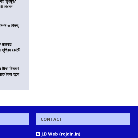
ঘাট তৃণমূল?
কথা সাংসদ
র নগদ ও মাদক,
ি মামলায়
সুপ্রিম কোর্টে
তির টাকা বিতরণ
াতে টাকা তুলে
CONTACT
J.B Web (rojdin.in)