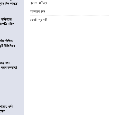
ব্যবসা-বাণিজ্য
িন্যাস বিল আনছে
আজকের দিন
ী কমিশনের
ফোটো গ্যালারি
চারপতি রঞ্জিত
বনির বিডিও
ন্ট ইঞ্জিনিয়ার
লেঞ্জ করে
রিজ করল কলকাতা
হরণ, ধর্ষণ
 তরুণ