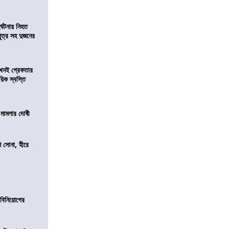
র্ঘটনায় নিহত
পুত্র সহ দুজনের
 এখনই গ্রেফতার
য়িক স্বস্তি
 মামলার দোষী
ি সোনা, হীরে
ে বিনিয়োগের