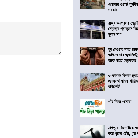
এলাকার ওয়ার্ড পুনর্ব
সরকার
রাজ্য অনগ্রসর শ্রেণ
নেতৃত্বে প্রাক্তন বি
কুমার বাগ
ঘুষ নেওয়ার দায়ে জাম
অফিসে সাব অ্যাসিস্ট্যা
হাতে নাতে গ্রেফতার
গুণ্ডাদমন বিলকে চ্যা
জনস্বার্থ মামলা খা
হাইকোর্ট
পাঁচ তিনে পনেরো
নাগপুরে কিশোরীকে অপ
করে খুনের চেষ্টা, ধৃত