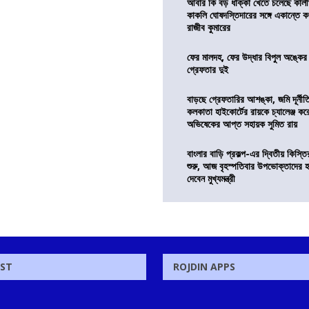
আবার কি বড় ধাক্কা খেতে চলেছে কালী
কাকলি ঘোষদস্তিদারের সঙ্গে একান্তে 
রাজীব কুমারের
ফের মালদহ, ফের উদ্ধার বিপুল অঙ্কে
গ্রেফতার দুই
বাড়ছে গ্রেফতারির আশঙ্কা, জমি দূর্নীত
কলকাতা হাইকোর্টের রায়কে চ্যালেঞ্জ করে 
অভিষেকের আপ্ত সহায়ক সুমিত রায়
বাংলার বাড়ি প্রকল্প-এর দ্বিতীয় কিস্
শুরু, আজ বৃহস্পতিবার উপভোক্তাদের হ
দেবেন মুখ্যমন্ত্রী
OST
ROJDIN APPS