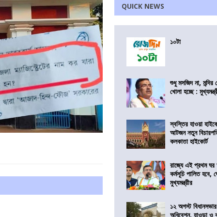
QUICK NEWS
১০টা
শুধু মসজিদ না, মন্দি
খোলা হচ্ছে : মুখ্যমন্ত্
স্বস্তির হাওয়া হাইকো
আটজন নতুন বিচারপত
কলকাতা হাইকোর্ট
রাজ্যে এই প্রথম ঘর ঘ
কর্মসূচি পালিত হবে, 
মুখ্যমন্ত্রীর
১২ অগস্ট বিধানসভার
অধিবেশন, হাওড়া ও 